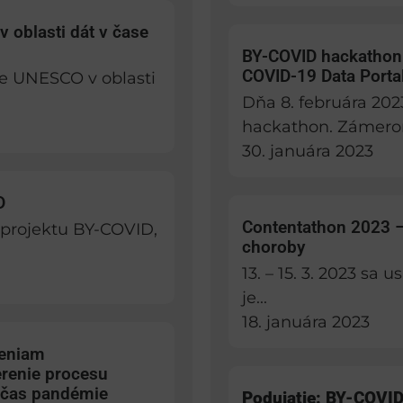
v oblasti dát v čase
BY-COVID hackathon:
COVID-19 Data Porta
ie UNESCO v oblasti
Dňa 8. februára 20
hackathon. Zámerom
30. januára 2023
D
Contentathon 2023 –
e projektu BY-COVID,
choroby
13. – 15. 3. 2023 sa
je...
18. januára 2023
reniam
renie procesu
očas pandémie
Podujatie: BY-COVID