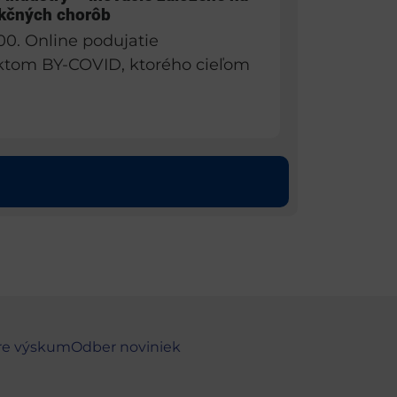
ekčných chorôb
:00. Online podujatie
ktom BY-COVID, ktorého cieľom
re výskum
Odber noviniek