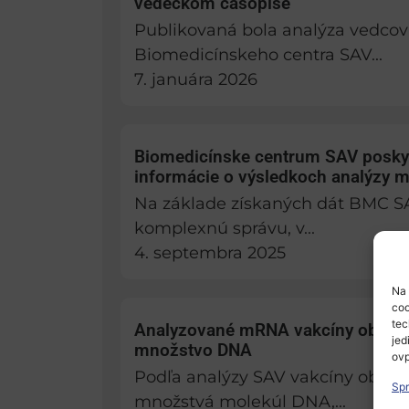
vedeckom časopise
Publikovaná bola analýza vedcov
Biomedicínskeho centra SAV...
7. januára 2026
Biomedicínske centrum SAV posky
informácie o výsledkoch analýzy 
Na základe získaných dát BMC S
komplexnú správu, v...
4. septembra 2025
Na 
coo
tec
Analyzované mRNA vakcíny obsahu
jed
množstvo DNA
ovp
Podľa analýzy SAV vakcíny obsah
Spr
množstvá molekúl DNA,...