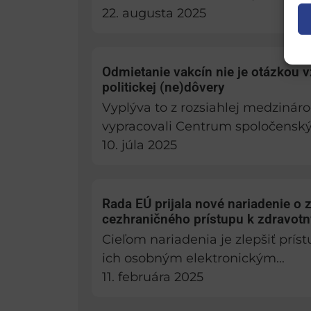
22. augusta 2025
Odmietanie vakcín nie je otázkou v
politickej (ne)dôvery
Vyplýva to z rozsiahlej medzináro
vypracovali Centrum spoločenskýc
10. júla 2025
Rada EÚ prijala nové nariadenie o 
cezhraničného prístupu k zdravot
Cieľom nariadenia je zlepšiť príst
ich osobným elektronickým...
11. februára 2025