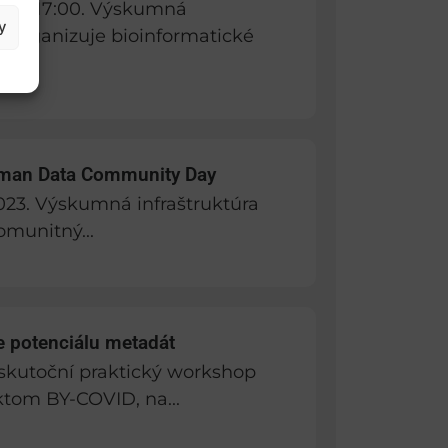
9:15-17:00. Výskumná
y
IR organizuje bioinformatické
uman Data Community Day
2023. Výskumná infraštruktúra
omunitný...
 potenciálu metadát
uskutoční praktický workshop
ktom BY-COVID, na...