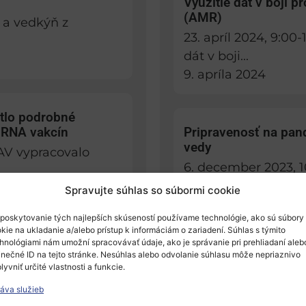
Využitie dát v boji p
(AMR)
 a vedkýň z
23. apríl 2024, 9:00
dát v boji...
9. apríla 2024
tlo podrobné
mRNA vakcín
Pripravenosť na pan
vedy
AV vypracovalo
6. december 2023, 1
organizuje podujati
Spravujte súhlas so súbormi cookie
21. novembra 2023
poskytovanie tých najlepších skúseností používame technológie, ako sú súbory
kie na ukladanie a/alebo prístup k informáciám o zariadení. Súhlas s týmito
hnológiami nám umožní spracovávať údaje, ako je správanie pri prehliadaní aleb
jú len nepatrné
inečné ID na tejto stránke. Nesúhlas alebo odvolanie súhlasu môže nepriaznivo
ELIXIR – Bioinforma
lyvniť určité vlastnosti a funkcie.
Dôveryhodné výskumn
ujú iba nepatrné
áva služieb
oblasti prírodných v