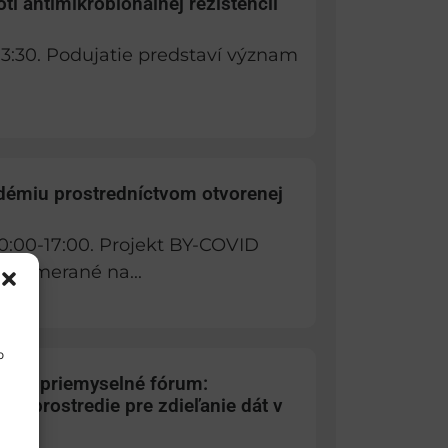
roti antimikrobionálnej rezistencii
-13:30. Podujatie predstaví význam
démiu prostredníctvom otvorenej
0:00-17:00. Projekt BY-COVID
e zamerané na...
o
tické priemyselné fórum:
é prostredie pre zdieľanie dát v
ied