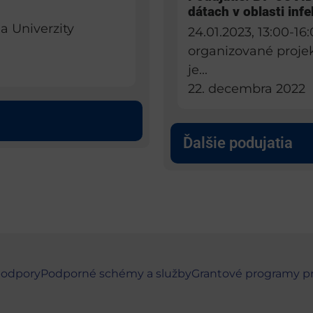
dátach v oblasti inf
a Univerzity
24.01.2023, 13:00-16
organizované proje
je...
22. decembra 2022
Ďalšie podujatia
podpory
Podporné schémy a služby
Grantové programy p