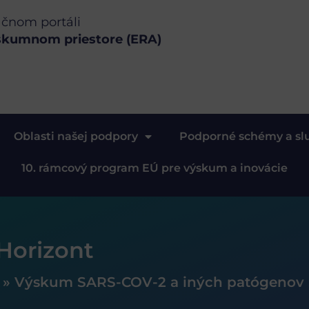
ačnom portáli
skumnom priestore (ERA)
Oblasti našej podpory
Podporné schémy a sl
10. rámcový program EÚ pre výskum a inovácie
Horizont
»
Výskum SARS-COV-2 a iných patógenov