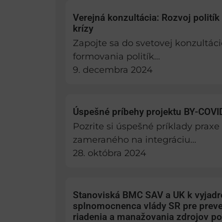
Verejná konzultácia: Rozvoj politík 
krízy
Zapojte sa do svetovej konzultác
formovania politík...
9. decembra 2024
Úspešné príbehy projektu BY-COVI
Pozrite si úspešné príklady prax
zameraného na integráciu...
28. októbra 2024
Stanoviská BMC SAV a UK k vyjad
splnomocnenca vlády SR pre preve
riadenia a manažovania zdrojov p