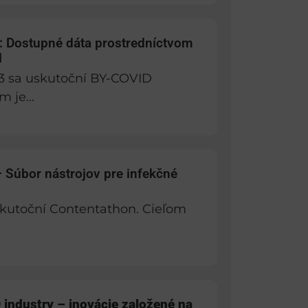
 Dostupné dáta prostredníctvom
l
23 sa uskutoční BY-COVID
 je...
 Súbor nástrojov pre infekčné
 uskutoční Contentathon. Cieľom
 industry – inovácie založené na