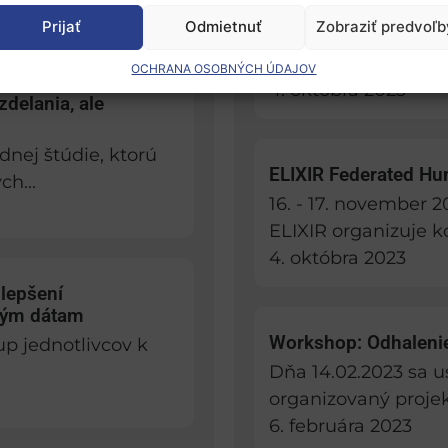
21. november 2023, 
Prijať
Odmietnuť
Zobraziť predvoľb
infraštruktúra ELIX
priemyselné...
OCHRANA OSOBNÝCH ÚDAJOV
4. októbra 2023
zdelania, ale
dnej štúdie, ktorú
ELIXIR Federated H
h...
16. - 17. november 
ELIXIR organizuje k
4. októbra 2023
zlepšení
ným dátam
Workshop: Odhalenie
up jednotlivcov k
Dňa 14.02.2023 sa 
organizovaný proje
6. februára 2023