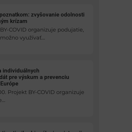
 poznatkom: zvyšovanie odolnosti
ným krízam
t BY-COVID organizuje podujatie,
 možno využívať...
 individuálnych
át pre výskum a prevenciu
 Európe
:00. Projekt BY-COVID organizuje
...