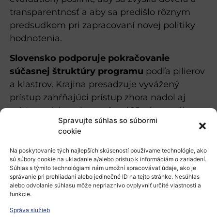
transparentnosť a aby sa predišlo rôznym
predsudkom pri zapracovaní novej politiky
hodnotenia.
Slovensko podporuje pokračovanie
súčasnej štruktúry programu
podľa pilierov
a klastrov. Krajina presadzuje vyvážený
prístup zahŕňajúci prístup zhora nadol aj
prístup zdola nahor v rámci 10. rámcového
Spravujte súhlas so súbormi
programu so zameraním na akademickú a
cookie
priemyselnú spoluprácu a zabezpečenie
toho, aby program zostal v súlade
Na poskytovanie tých najlepších skúseností používame technológie, ako
sú súbory cookie na ukladanie a/alebo prístup k informáciám o zariadení.
s
Európskym výskumným
Súhlas s týmito technológiami nám umožní spracovávať údaje, ako je
priestorom
(ERA).
správanie pri prehliadaní alebo jedinečné ID na tejto stránke. Nesúhlas
alebo odvolanie súhlasu môže nepriaznivo ovplyvniť určité vlastnosti a
funkcie.
Dokument vyzýva na zjednodušenie
komplexnej štruktúry RP, na zlepšenie
Správa služieb