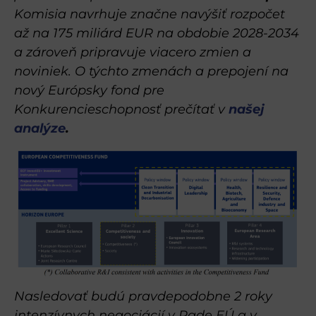
Komisia navrhuje značne navýšiť rozpočet
až na 175 miliárd EUR na obdobie 2028-2034
a zároveň pripravuje viacero zmien a
noviniek. O týchto zmenách a prepojení na
nový Európsky fond pre
Konkurencieschopnosť prečítať v
našej
analýze
.
Nasledovať budú pravdepodobne 2 roky
intenzívnych negociácií v Rade EÚ a v