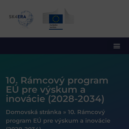
10. rámcový program EÚ pre výskum a inovácie
10. Rámcový program
EÚ pre výskum a
inovácie (2028-2034)
Domovská stránka
»
10. Rámcový
program EÚ pre výskum a inovácie