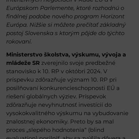
Európskom Parlemente, ktoré rozhodnú o
finálnej podobe nového program Horizont
Európa. Nižšie si môžete prečítať základný
postoj Slovenska s ktorým pôjde do týchto
rokovaní.
Ministerstvo školstva, výskumu, vývoja a
mládeže SR
zverejnilo svoje predbežné
stanovisko k 10. RP v októbri 2024. V
príspevku zdôrazňuje význam 10. RP pri
posilňovaní konkurencieschopnosti EÚ a
riešení globálnych výziev. Príspevok
zdôrazňuje nevyhnutnosť investícií do
vysokokvalitného výskumu na vybudovanie
znalostnej ekonomiky. Preto by sa mal
proces „slepého hodnotenia“ (blind
evaluation) posilniť, aby sa zvýšila dôvera a