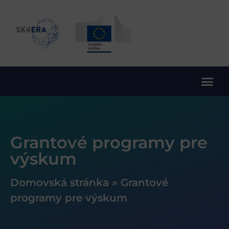
10. rámcový program EÚ pre výskum a inovácie
Grantové programy pre
výskum
Domovská stránka
»
Grantové
programy pre výskum