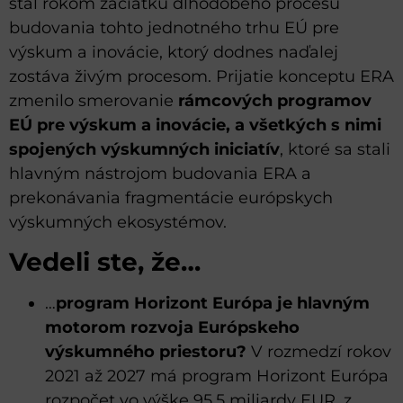
stal rokom začiatku dlhodobého procesu
budovania tohto jednotného trhu EÚ pre
výskum a inovácie, ktorý dodnes naďalej
zostáva živým procesom. Prijatie konceptu ERA
zmenilo smerovanie
rámcových programov
EÚ pre výskum a inovácie, a všetkých s nimi
spojených výskumných iniciatív
, ktoré sa stali
hlavným nástrojom budovania ERA a
prekonávania fragmentácie európskych
výskumných ekosystémov.
Vedeli ste, že…
…
program Horizont Európa je hlavným
motorom rozvoja Európskeho
výskumného priestoru?
V rozmedzí rokov
2021 až 2027 má program Horizont Európa
rozpočet vo výške 95,5 miliardy EUR, z