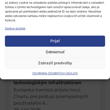
sú súbory cookie na ukladanie a/alebo prístup k informáciám o zariadení.
Súhlas s týmito technológiami nám umožní spracovávať údaje, ako je
správanie pri prehliadaní alebo jedinečné ID na tejto stránke. Nesúhlas
Chcete preskúmať, analyzovať alebo
alebo odvolanie súhlasu môže nepriaznivo ovplyvniť určité vlastnosti a
znovu použiť údaje o projektoch
funkcie.
financovaných EÚ?
Správa služieb
Kohesio poskytuje otvorené a
prepojené údaje o projektoch a
Prijať
príjemcoch...
30. júla 2026
Odmietnuť
Zobraziť predvoľby
Komisia uľahčí spoločnostiam prístup
OCHRANA OSOBNÝCH ÚDAJOV
k európskym výskumným a
technologickým infraštruktúram
Európska komisia prijala novú
Chartu pre prístup priemyselných
používateľov k...
29. júla 2026