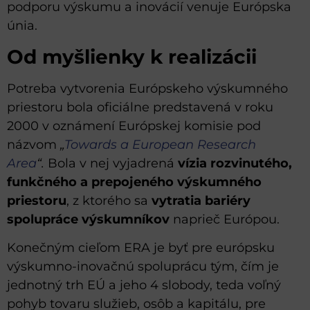
podporu výskumu a inovácií venuje Európska
únia.
Od myšlienky k realizácii
Potreba vytvorenia Európskeho výskumného
priestoru bola oficiálne predstavená v roku
2000 v oznámení Európskej komisie pod
názvom
„
Towards a European Research
Area
“.
Bola v nej vyjadrená
vízia rozvinutého,
funkčného a prepojeného výskumného
priestoru
, z ktorého sa
vytratia bariéry
spolupráce výskumníkov
naprieč Európou.
Konečným cieľom ERA je byť pre európsku
výskumno-inovačnú spoluprácu tým, čím je
jednotný trh EÚ a jeho 4 slobody, teda voľný
pohyb tovaru služieb, osôb a kapitálu, pre