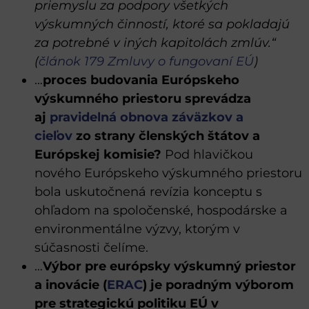
priemyslu za podpory všetkých
výskumných činností, ktoré sa pokladajú
za potrebné v iných kapi­tolách zmlúv.“
(
článok 179 Zmluvy o fungovaní EÚ
)
…
proces budovania Európskeho
výskumného priestoru sprevádza
aj
pravidelná obnova záväzkov a
cieľov
zo strany členských štátov a
Európskej komisie?
Pod hlavičkou
nového Európskeho výskumného priestoru
bola uskutočnená revízia konceptu s
ohľadom na spoločenské, hospodárske a
environmentálne výzvy, ktorým v
súčasnosti čelíme.
…
Výbor pre európsky výskumný priestor
a inovácie (
ERAC
) je poradným výborom
pre strategickú politiku EÚ v