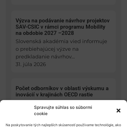
Výzva na podávanie návrhov projektov
SAV-CSIC v rámci programu Mobility
na obdobie 2027 –2028
Slovenská akadémia vied informuje
o prebiehajúcej výzve na
predkladanie návrhov...
31. júla 2026
Počet odborníkov v oblasti výskumu a
inovácií v krajinách OECD rastie
Odborníci v oblasti vedy a
Spravujte súhlas so súbormi
inžinierstva v súčasnosti tvoria 3,7...
cookie
30. júla 2026
Na poskytovanie tých najlepších skúseností používame technológie, ako