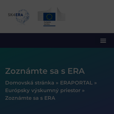
10. rámcový program EÚ pre výskum a inovácie
Zoznámte sa s ERA
Domovská stránka
»
ERAPORTAL
»
Európsky výskumný priestor
»
Zoznámte sa s ERA