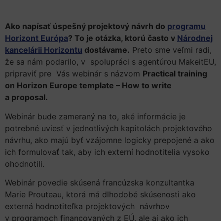
Ako napísať úspešný projektový návrh do
programu
Horizont Európa
? To je otázka, ktorú často v
Národnej
kancelárii Horizontu
dostávame.
Preto sme veľmi radi,
že sa nám podarilo, v spolupráci s agentúrou MakeitEU,
pripraviť pre Vás webinár s názvom
Practical training
on Horizon Europe template – How to write
a proposal.
Webinár bude zameraný na to, aké informácie je
potrebné uviesť v jednotlivých kapitolách projektového
návrhu, ako majú byť vzájomne logicky prepojené a ako
ich formulovať tak, aby ich externí hodnotitelia vysoko
ohodnotili.
Webinár povedie skúsená francúzska konzultantka
Marie Prouteau, ktorá má dlhodobé skúsenosti ako
externá hodnotiteľka projektových návrhov
v programoch financovaných z EÚ, ale aj ako ich