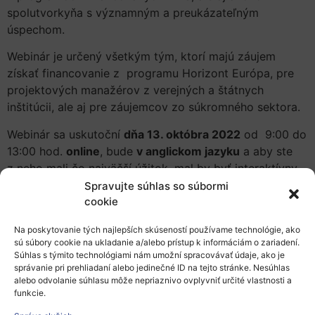
spolutvorkyňa s významným a preukázateľným
úspechom.
Webinár je určený všetkým tým, ktorí majú záujem
získať financovanie z programu Horizont Európa, pre
projektových manažérov z verejných a štátnych
inštitúcii, ale aj pre záujemcov zo súkromného sektora.
Webinár sa uskutoční
dňa 13. októbra 2022
od 9:00 do
13:00 hod.
online
, bude
v anglickom jazyku
a aby ste
z neho mali čo najväčší úžitok, mal by byť interaktívny.
Preto bude možné zadávať otázky v anglickom jazyku
Spravujte súhlas so súbormi
priamo na webinári vždy po ukončení každej kapitoly
cookie
alebo ich môžete poslať pred webinárom už počas
Na poskytovanie tých najlepších skúseností používame technológie, ako
Vašej registrácie.
sú súbory cookie na ukladanie a/alebo prístup k informáciám o zariadení.
Súhlas s týmito technológiami nám umožní spracovávať údaje, ako je
Na podujatie je potrebné sa
vopred registrovať vo
správanie pri prehliadaní alebo jedinečné ID na tejto stránke. Nesúhlas
formulári nižšie
.
alebo odvolanie súhlasu môže nepriaznivo ovplyvniť určité vlastnosti a
funkcie.
Program webinára