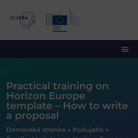
10. rámcový program EÚ pre výskum a inovácie
Practical training on
Horizon Europe
template – How to write
a proposal
Domovská stránka
»
Podujatia
»