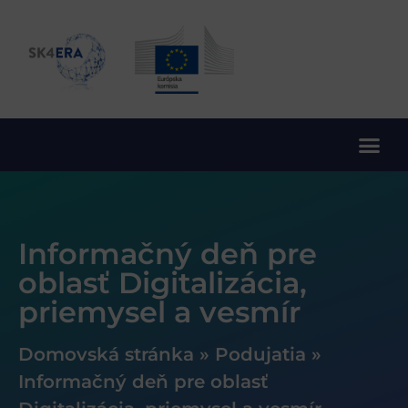
10. rámcový program EÚ pre výskum a inovácie
Informačný deň pre
oblasť Digitalizácia,
priemysel a vesmír
Domovská stránka
»
Podujatia
»
Informačný deň pre oblasť