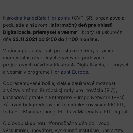
Národná kancelária Horizontu
(CVTI SR) organizovala
podujatie s názvom „
Informačný deň pre oblasť
Digitalizácia, priemysel a vesmír“
, ktorý sa uskutočnil
dňa
22.11.2021 od 9:00 do 11:00 h online
.
V rámci podujatia boli predstavené témy v rámci
momentálne otvorených výziev na podávanie
projektových návrhov Klastra 4: Digitalizácia, priemysel
a vesmír v programe
Horizont Európa
.
Odprezentované boli aj ďalšie zaujímavé možnosti
a výzvy v rámci Európskej rady pre inovácie (EIC),
kaskádové granty a Enterprise Europe Network (EEN).
Zároveň boli predstavené tematicky súvisiace KIC EIT,
teda EIT Manufacturing, EIT Raw Materials a EIT Digital.
Cieľovou skupinou Informačného dňa boli vedci,
výskumníci, inovátori, výskumné inštitúcie, univerzity