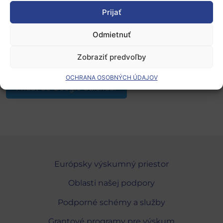
formulára. Potvrdenie o registrácii bude obsahovať linku
Prijať
na pripojenie. Starostlivo si ho uchovajte.
Odmietnuť
Pre viac informácií kontaktujte
národný kontaktný bod –
Marta Kollárová
Zobraziť predvoľby
OCHRANA OSOBNÝCH ÚDAJOV
Pridať do Google Calendar
Európsky výskumný priestor
Oblasti našej podpory
Podporné schémy a služby
Grantové programy pre výskum