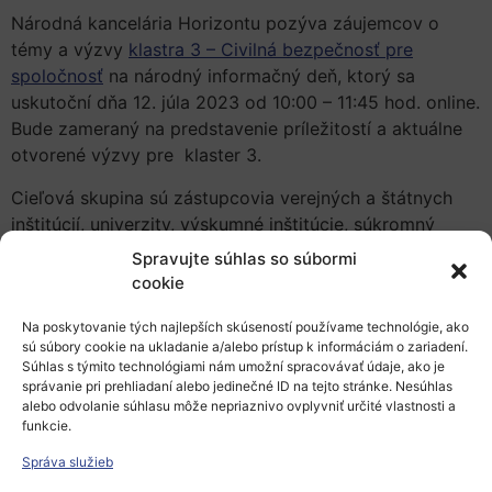
Národná kancelária Horizontu pozýva záujemcov o
témy a výzvy
klastra 3 – Civilná bezpečnosť pre
spoločnosť
na národný informačný deň, ktorý sa
uskutoční dňa 12. júla 2023 od 10:00 – 11:45 hod. online.
Bude zameraný na predstavenie príležitostí a aktuálne
otvorené výzvy pre klaster 3.
Cieľová skupina sú zástupcovia verejných a štátnych
inštitúcií, univerzity, výskumné inštitúcie, súkromný
sektor, priemysel a neziskové organizácie.
Spravujte súhlas so súbormi
cookie
Program
Na poskytovanie tých najlepších skúseností používame technológie, ako
Prezentácie:
sú súbory cookie na ukladanie a/alebo prístup k informáciám o zariadení.
Súhlas s týmito technológiami nám umožní spracovávať údaje, ako je
Výzvy klaster 3 na rok 2023
– Marta Kollárová
správanie pri prehliadaní alebo jedinečné ID na tejto stránke. Nesúhlas
alebo odvolanie súhlasu môže nepriaznivo ovplyvniť určité vlastnosti a
Ako uspieť v projektoch programu Horizont Európa ?
–
funkcie.
Tomáš Pavlík
Správa služieb
Na podujatie je potrebné sa registrovať, a to vyplnením