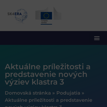
10. rámcový program EÚ pre výskum a inovácie
Aktuálne príležitosti a
predstavenie nových
výziev klastra 3
Domovská stránka
»
Podujatia
»
Aktuálne príležitosti a predstavenie