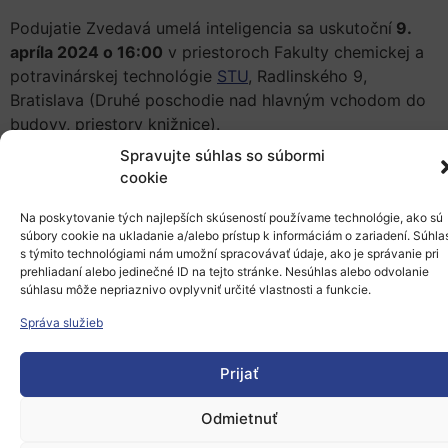
Podujatie Zvedavá umelá inteligencia sa uskutoční
9.
apríla 2024 o 16:00
v priestoroch Fakulty chemickej a
potravinárskej technológie
STU
, Radlinského 9,
Bratislava (Druhé poschodie nad hlavným vchodom do
budovy, priestory knižnice).
Spravujte súhlas so súbormi
cookie
Registrácia
Na poskytovanie tých najlepších skúseností používame technológie, ako sú
súbory cookie na ukladanie a/alebo prístup k informáciám o zariadení. Súhla
Na podujatie je potrebná
registrácia
.
s týmito technológiami nám umožní spracovávať údaje, ako je správanie pri
prehliadaní alebo jedinečné ID na tejto stránke. Nesúhlas alebo odvolanie
súhlasu môže nepriaznivo ovplyvniť určité vlastnosti a funkcie.
Prednášajúci
Správa služieb
Mgr. Matej Pecháč,
Fakulta matematiky, fyziky a
Prijať
informatiky UK v Bratislave.
Odmietnuť