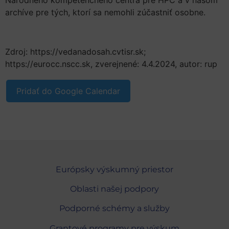
Národného kompetenčného centra pre HPC a v našom
archíve pre tých, ktorí sa nemohli zúčastniť osobne.
Zdroj: https://vedanadosah.cvtisr.sk;
https://eurocc.nscc.sk, zverejnené: 4.4.2024, autor: rup
Pridať do Google Calendar
Európsky výskumný priestor
Oblasti našej podpory
Podporné schémy a služby
Grantové programy pre výskum