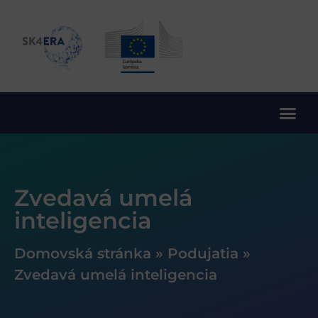
10. rámcový program EÚ pre výskum a inovácie
Zvedavá umelá
inteligencia
Domovská stránka
»
Podujatia
»
Zvedavá umelá inteligencia