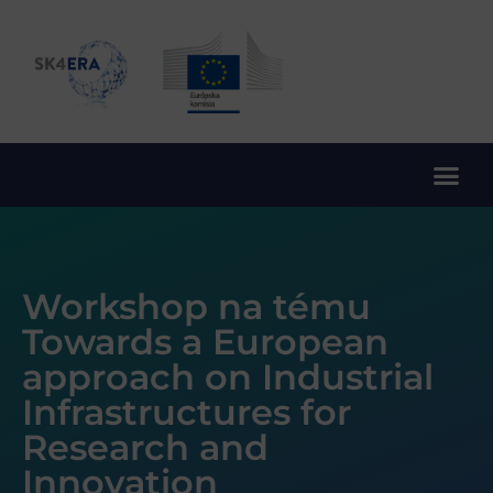
10. rámcový program EÚ pre výskum a inovácie
Workshop na tému
Towards a European
approach on Industrial
Infrastructures for
Research and
Innovation