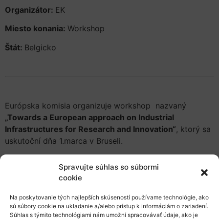
Organizátor:
EK
Miesto konania:
Workshop
Štát:
Belgicko
Európska komisia organizuje workshop nazvaný
„Towards a European approach on Industrial
Infrastructures for Research and Innovation“
, ktorý sa
uskutoční dňa 1.marca v Bruseli.
Spravujte súhlas so súbormi
cookie
Cieľom podujatia je prediskutovať budúcu úlohu
priemyselných infraštruktúr na podporu výskumu
Na poskytovanie tých najlepších skúseností používame technológie, ako
a inovácií
(Industrial Infrastructures for Research and
sú súbory cookie na ukladanie a/alebo prístup k informáciám o zariadení.
Innovation
)
Súhlas s týmito technológiami nám umožní spracovávať údaje, ako je