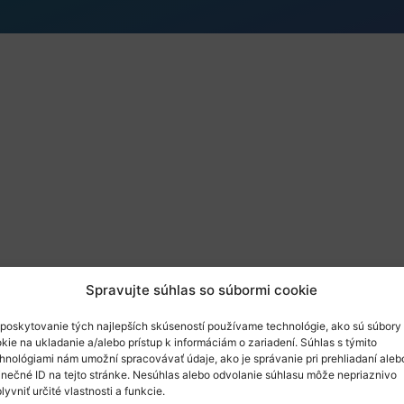
Spravujte súhlas so súbormi cookie
poskytovanie tých najlepších skúseností používame technológie, ako sú súbory
kie na ukladanie a/alebo prístup k informáciám o zariadení. Súhlas s týmito
hnológiami nám umožní spracovávať údaje, ako je správanie pri prehliadaní aleb
 učitelia VŠ, pedagogickí a vedeckí pracovníci, pozývame V
inečné ID na tejto stránke. Nesúhlas alebo odvolanie súhlasu môže nepriaznivo
lyvniť určité vlastnosti a funkcie.
imo Európy
. Na webinári sa dozviete viac o štipendiách p