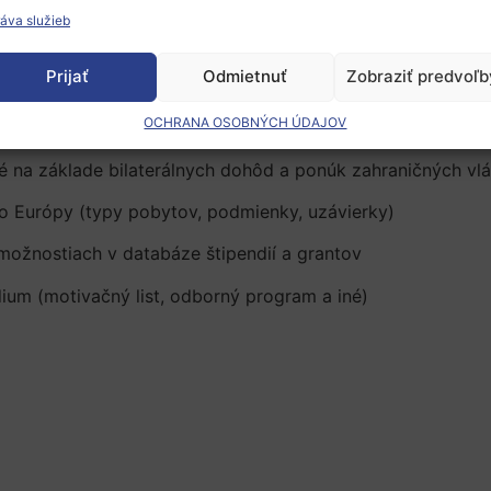
d, poradíme ako vyhľadávať informácie o štipendijných pon
áva služieb
Prijať
Odmietnuť
Zobraziť predvoľb
OCHRANA OSOBNÝCH ÚDAJOV
é na základe bilaterálnych dohôd a ponúk zahraničných vl
mo Európy (typy pobytov, podmienky, uzávierky)
možnostiach v databáze štipendií a grantov
ium (motivačný list, odborný program a iné)