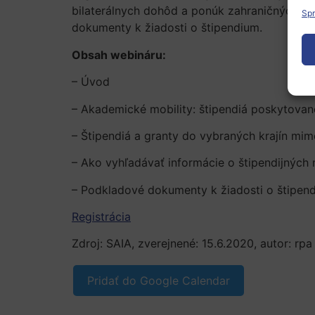
bilaterálnych dohôd a ponúk zahraničných vlá
Spr
dokumenty k žiadosti o štipendium.
Obsah webináru:
– Úvod
– Akademické mobility: štipendiá poskytovan
– Štipendiá a granty do vybraných krajín mi
– Ako vyhľadávať informácie o štipendijných 
– Podkladové dokumenty k žiadosti o štipend
Registrácia
Zdroj: SAIA, zverejnené: 15.6.2020, autor: rpa
Pridať do Google Calendar