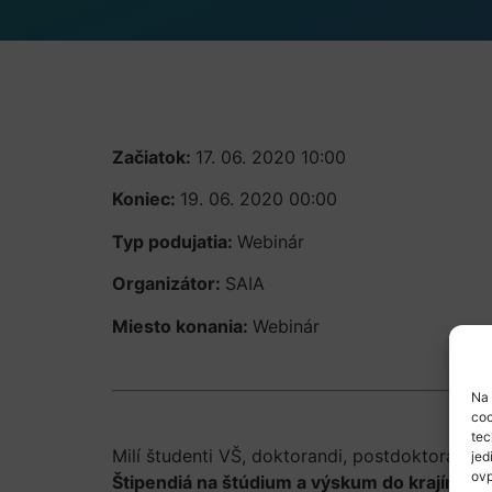
Začiatok:
17. 06. 2020 10:00
Koniec:
19. 06. 2020 00:00
Typ podujatia:
Webinár
Organizátor:
SAIA
Miesto konania:
Webinár
Na 
coo
tec
Milí študenti VŠ, doktorandi, postdoktorandi,
jed
ovp
Štipendiá na štúdium a výskum do krajín m