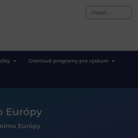
užby
Grantové programy pre výskum
o Európy
n mimo Európy