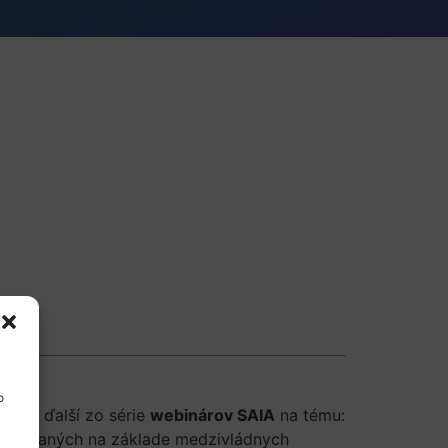
o
ás na ďalší zo série
webinárov SAIA
na tému:
oskytovaných na základe medzivládnych