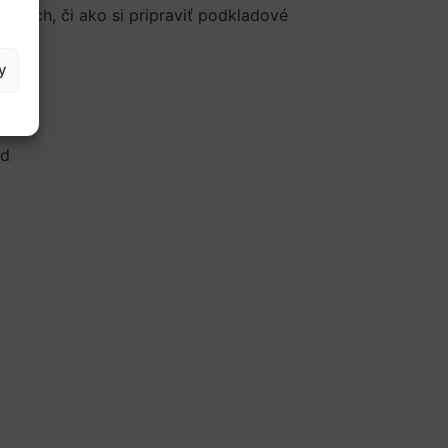
ukách, či ako si pripraviť podkladové
y
ád