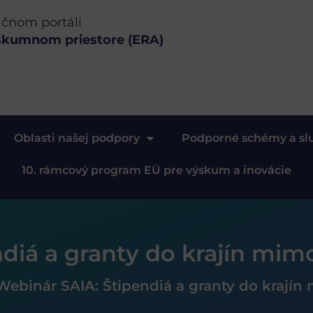
ačnom portáli
skumnom priestore (ERA)
Oblasti našej podpory
Podporné schémy a sl
10. rámcový program EÚ pre výskum a inovácie
diá a granty do krajín mim
Webinár SAIA: Štipendiá a granty do krají