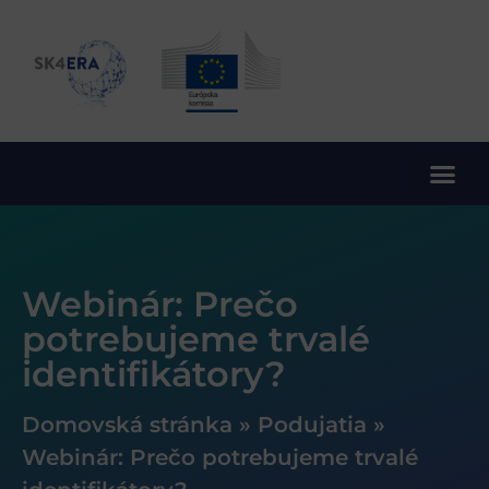
10. rámcový program EÚ pre výskum a inovácie
Webinár: Prečo
potrebujeme trvalé
identifikátory?
Domovská stránka
»
Podujatia
»
Webinár: Prečo potrebujeme trvalé