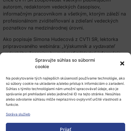
autorom, redaktorom vedeckých časopisov,
informačným pracovníkom a všetkým, ktorým záleží na
profesionálnom zviditeľňovaní a zdieľaní vedeckých
poznatkov na medzinárodnej úrovni.
Ako popisuje Simona Hudecová z CVTI SR, lektorka
pripravovaného webinára:
„Výskumník a vydavateľ
vedeckého časopisu by mal mať základné informácie
o trvalých identifikátoroch. Tieto stále identifikátory
Spravujte súhlas so súbormi
cookie
(PID) zohrávajú ústrednú úlohu v ekosystéme
manažmentu výskumných dát. Umožňujú jedinečnú
Na poskytovanie tých najlepších skúseností používame technológie, ako
identifikáciu digitálnych entít a poskytujú spôsob
sú súbory cookie na ukladanie a/alebo prístup k informáciám o zariadení.
trvalého odkazovania na entity. Sú neoddeliteľnou
Súhlas s týmito technológiami nám umožní spracovávať údaje, ako je
správanie pri prehliadaní alebo jedinečné ID na tejto stránke. Nesúhlas
súčasťou zviditeľňovania vedy prostredníctvom Open
alebo odvolanie súhlasu môže nepriaznivo ovplyvniť určité vlastnosti a
Science.“
funkcie.
Ako pokračuje ďalej:
„Prispievajú k zviditeľneniu a
Správa služieb
trvalej dostupnosti výstupov výskumu, k jednoznačnej
identifikácií výskumníkov alebo objektov
Prijať