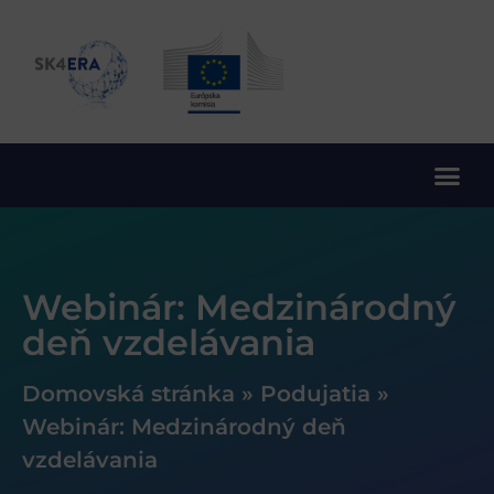
10. rámcový program EÚ pre výskum a inovácie
Webinár: Medzinárodný
deň vzdelávania
Domovská stránka
»
Podujatia
»
Webinár: Medzinárodný deň
vzdelávania