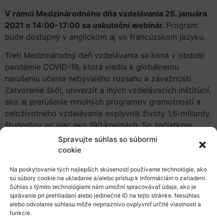
V rámci Medzinárodného dňa vzdelávania 25. januára
2021 o 14:00-17:00 sa uskutoční webinár.
Program
bude dostupný v anglickom aj vo francúzskom jazyku.
Tretí Medzinárodný deň vzdelávania sa koná v období
pandémie COVID-19, ktorá viedla k globálnemu
narušeniu učenia nebývalého rozsahu a závažnosti.
Zatvorenie škôl, univerzít a iných vzdelávacích inštitúcií,
ako aj prerušenie mnohých programov gramotnosti a
celoživotného vzdelávania ovplyvnili životy 1,6-miliardy
študentov vo viac ako 190 krajinách. So začiatkom
nového roka, nastal čas na zintenzívnenie spolupráce a
Spravujte súhlas so súbormi
medzinárodnej solidarity s cieľom umiestniť vzdelávanie
cookie
a celoživotné vzdelávanie do centra obnovy a
Na poskytovanie tých najlepších skúseností používame technológie, ako
transformácie smerom k inkluzívnejšej, bezpečnejšej a
sú súbory cookie na ukladanie a/alebo prístup k informáciám o zariadení.
udržateľnejšej spoločnosti.
Súhlas s týmito technológiami nám umožní spracovávať údaje, ako je
správanie pri prehliadaní alebo jedinečné ID na tejto stránke. Nesúhlas
Oslava Medzinárodného dňa vzdelávania, ktorú
alebo odvolanie súhlasu môže nepriaznivo ovplyvniť určité vlastnosti a
organizuje UNESCO, sa bude organizovať v spolupráci s
funkcie.