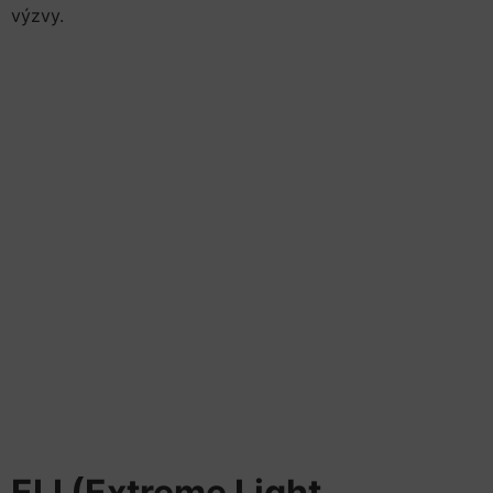
výzvy.
ELI (Extreme Light