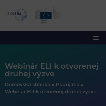
10. rámcový program EÚ pre výskum a inovácie
Webinár ELI k otvorenej
druhej výzve
Domovská stránka
»
Podujatia
»
Webinár ELI k otvorenej druhej výzve