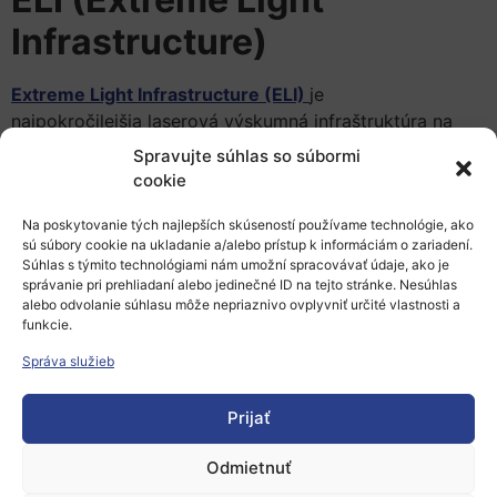
Infrastructure)
Extreme Light Infrastructure (ELI)
je
najpokročilejšia laserová výskumná infraštruktúra na
svete. Zariadenia ELI poskytujú prístup k širokej škále
Spravujte súhlas so súbormi
špičkových laserových systémov a sekundárnych
cookie
zdrojov s vysokým výkonom a vysokou opakovacou
Na poskytovanie tých najlepších skúseností používame technológie, ako
frekvenciou. To umožňuje špičkový výskum vo
sú súbory cookie na ukladanie a/alebo prístup k informáciám o zariadení.
fyzikálnych, chemických, lekárskych a materiálových
Súhlas s týmito technológiami nám umožní spracovávať údaje, ako je
vedách. Pokročilá infraštruktúra umožňuje prielom
správanie pri prehliadaní alebo jedinečné ID na tejto stránke. Nesúhlas
alebo odvolanie súhlasu môže nepriaznivo ovplyvniť určité vlastnosti a
v technologických inováciách.
funkcie.
Aktuálna výzva pre
Správa služieb
výskumníkov
Prijať
V prípade zapojenia sa do výzvy majú potenciálni
Odmietnuť
používatelia možnosť vykonať niektoré z prvých