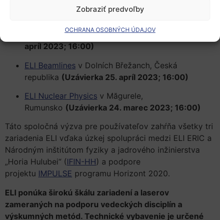
najmodernejších experimentov v týchto zariadeniach
Zobraziť predvoľby
s nasledujúcimi termínmi na podanie žiadostí:
OCHRANA OSOBNÝCH ÚDAJOV
ELI ALPS
v Segedíne, Maďarsko
(Uzávierka 25.
apríl 2023; 16:00)
ELI Beamlines
v Dolních Břežanch, Česká
republika
(Uzávierka 25. apríl 2023; 16:00)
ELI Nuclear Physics
v Măgurele,
Rumunsko
(Uzávierka 24. marec 2023; 16:00)
Táto spoločná výzva pre používateľov zahŕňa všetky tri
zariadenia ELI vďaka úzkej spolupráci medzi ELI ERIC a
Národným inštitútom fyziky a jadrového inžinierstva
„Horia Hulubei“ (
IFIN-HH
) a podpore
projektu
IMPULSE
programu Horizont 2020.
ELI ponúka širokú škálu zariadení a laserov
zameraných na podporu vedeckých disciplín a
výskumných metód. Technické vybavenie je určené