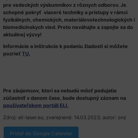
pre vedeckých výskumníkov z rôznych odborov. Je
schopné pokryť viaceré techniky a prístupy v rámci
fyzikálnych, chemických, materiálovotechnologických i
biomedicínskych vied. Preto neváhajte a zapojte sa do
aktuálnej výzvy!
Informácie a inštrukcie k podaniu žiadosti si môžete
pozrieť
TU.
Pre záujemcov,
ktorí sa nebudú môcť podujatia
zúčastniť v danom čase, bude dostupný záznam na
používateľskom portáli ELI.
Zdroj: eli-laser.eu; zverejnené: 14.03.2023; autor: onz
Pridať do Google Calendar