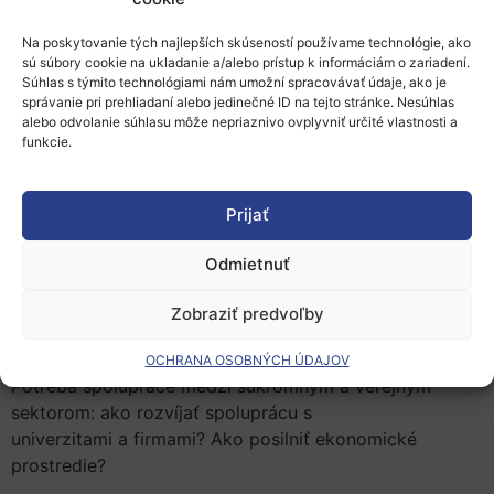
príležitostiach a výzvach, ktoré prináša integrácia IT
Na poskytovanie tých najlepších skúseností používame technológie, ako
riešení do riadenia mestských
sú súbory cookie na ukladanie a/alebo prístup k informáciám o zariadení.
služieb ako sú doprava, energetika a bývanie.
Súhlas s týmito technológiami nám umožní spracovávať údaje, ako je
správanie pri prehliadaní alebo jedinečné ID na tejto stránke. Nesúhlas
Želáme si, aby každé mesto zdieľalo s účastníkmi svoj
alebo odvolanie súhlasu môže nepriaznivo ovplyvniť určité vlastnosti a
úspešný príbeh a dobré postupy, čo ponúkne možnosť
funkcie.
vytvorenia novej spolupráce medzi slovenskými a
francúzskymi aktérmi Smart City.
Prijať
Organizácia podujatia
Odmietnuť
Okrúhle stoly
Ako spustiť stratégiu udržateľných inteligentných miest?
Zobraziť predvoľby
Metodológia a spätná väzba
zo skúseností v európskom rámci.
OCHRANA OSOBNÝCH ÚDAJOV
Potreba spolupráce medzi súkromným a verejným
sektorom: ako rozvíjať spoluprácu s
univerzitami a firmami? Ako posilniť ekonomické
prostredie?