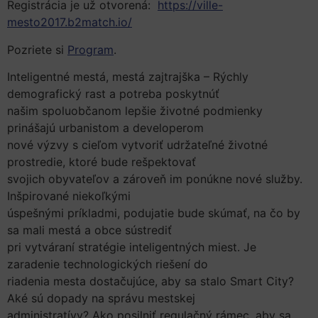
Registrácia je už otvorená:
https://ville-
mesto2017.b2match.io/
Pozriete si
Program
.
Inteligentné mestá, mestá zajtrajška – Rýchly
demografický rast a potreba poskytnúť
našim spoluobčanom lepšie životné podmienky
prinášajú urbanistom a developerom
nové výzvy s cieľom vytvoriť udržateľné životné
prostredie, ktoré bude rešpektovať
svojich obyvateľov a zároveň im ponúkne nové služby.
Inšpirované niekoľkými
úspešnými príkladmi, podujatie bude skúmať, na čo by
sa mali mestá a obce sústrediť
pri vytváraní stratégie inteligentných miest. Je
zaradenie technologických riešení do
riadenia mesta dostačujúce, aby sa stalo Smart City?
Aké sú dopady na správu mestskej
administratívy? Ako posilniť regulačný rámec, aby sa