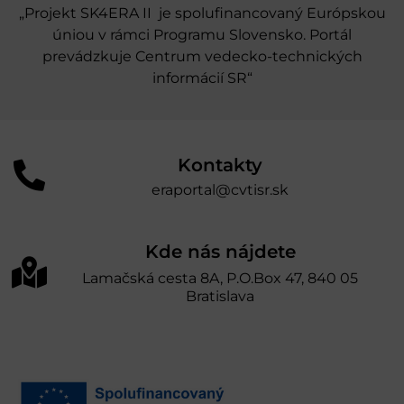
„Projekt SK4ERA II je spolufinancovaný Európskou
úniou v rámci Programu Slovensko. Portál
prevádzkuje Centrum vedecko-technických
informácií SR“
Kontakty
eraportal@cvtisr.sk
Kde nás nájdete
Lamačská cesta 8A, P.O.Box 47, 840 05
Bratislava