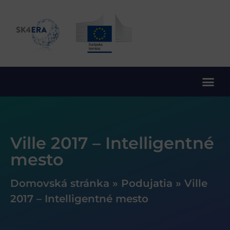
10. rámcový program EÚ pre výskum a inovácie
Ville 2017 – Intelligentné
mesto
Domovská stránka
»
Podujatia
»
Ville
2017 – Intelligentné mesto