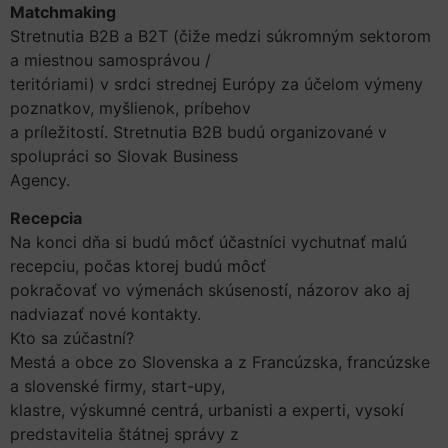
Matchmaking
Stretnutia B2B a B2T (čiže medzi súkromným sektorom
a miestnou samosprávou /
teritóriami) v srdci strednej Európy za účelom výmeny
poznatkov, myšlienok, príbehov
a príležitostí. Stretnutia B2B budú organizované v
spolupráci so Slovak Business
Agency.
Recepcia
Na konci dňa si budú môcť účastníci vychutnať malú
recepciu, počas ktorej budú môcť
pokračovať vo výmenách skúseností, názorov ako aj
nadviazať nové kontakty.
Kto sa zúčastní?
Mestá a obce zo Slovenska a z Francúzska, francúzske
a slovenské firmy, start-upy,
klastre, výskumné centrá, urbanisti a experti, vysokí
predstavitelia štátnej správy z