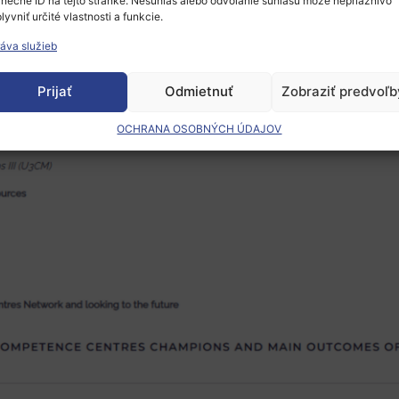
inečné ID na tejto stránke. Nesúhlas alebo odvolanie súhlasu môže nepriaznivo
lyvniť určité vlastnosti a funkcie.
áva služieb
Prijať
Odmietnuť
Zobraziť predvoľb
OCHRANA OSOBNÝCH ÚDAJOV