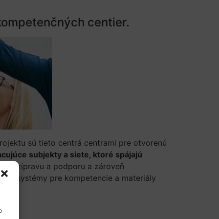
 kompetenčných centier.
rojektu sú tieto centrá centrami pre otvorenú
ujúce subjekty a siete, ktoré spájajú
nú prípravu a podporu a zároveň
kačné systémy pre kompetencie a materiály
o