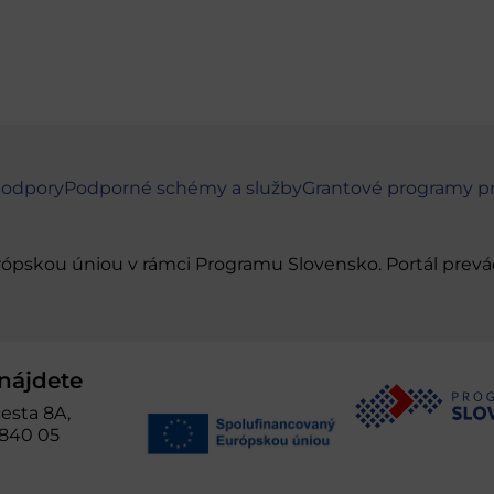
podpory
Podporné schémy a služby
Grantové programy p
urópskou úniou v rámci Programu Slovensko. Portál pr
nájdete
esta 8A,
 840 05