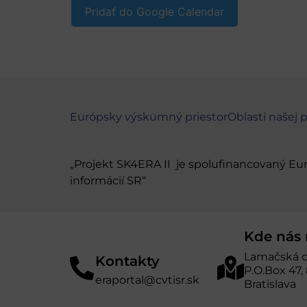
Pridať do Google Calendar
Európsky výskumný priestor
Oblasti našej 
„Projekt SK4ERA II je spolufinancovaný E
informácií SR“
Kde nás 
Lamačská c
Kontakty
P.O.Box 47,
eraportal@cvtisr.sk
Bratislava