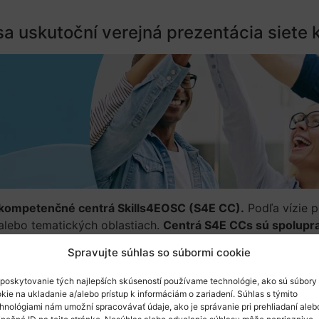
sa uskutoční verejná prezentácia siete
e kompetenčné centrá Skills4EOSC (S4E CC).
Podľa vízie p
 alebo tematických oblastiach.
Centrá S4E CCs sú spoluprac
ej vedy a správy dát v rôznych oblastiach.
Poskytujú odbor
Spravujte súhlas so súbormi cookie
m zosúladiť učebné osnovy, zabezpečenie kvality a certifi
ov výskumu FAIR a kontextu EOSC.
poskytovanie tých najlepších skúseností používame technológie, ako sú súbory
kie na ukladanie a/alebo prístup k informáciám o zariadení. Súhlas s týmito
hnológiami nám umožní spracovávať údaje, ako je správanie pri prehliadaní aleb