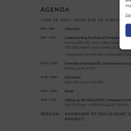
jed
ovp
Spr