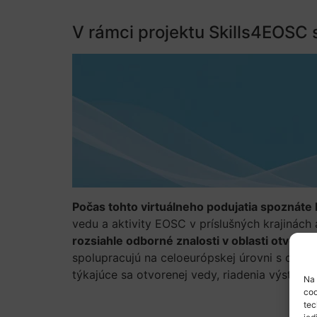
V rámci projektu Skills4EOSC 
Počas tohto virtuálneho podujatia spoznát
vedu a aktivity EOSC v príslušných krajinách
rozsiahle odborné znalosti v oblasti otvoren
spolupracujú na celoeurópskej úrovni s cieľo
týkajúce sa otvorenej vedy, riadenia výstup
Na 
coo
tec