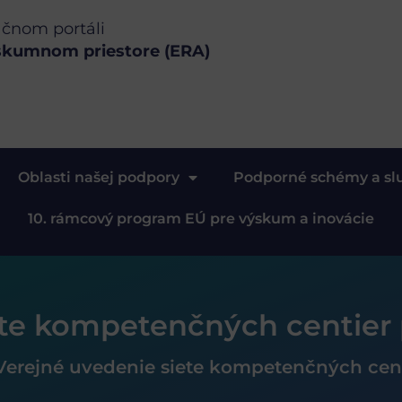
ačnom portáli
skumnom priestore (ERA)
Oblasti našej podpory
Podporné schémy a sl
10. rámcový program EÚ pre výskum a inovácie
ete kompetenčných centier 
Verejné uvedenie siete kompetenčných cent