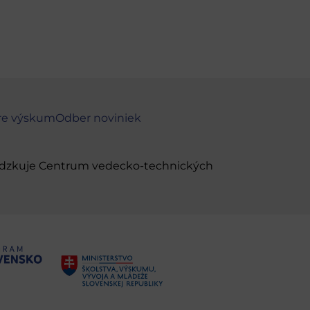
re výskum
Odber noviniek
evádzkuje Centrum vedecko-technických