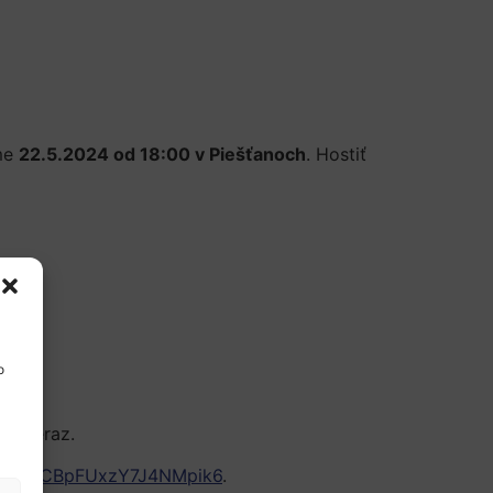
me
22.5.2024 od 18:00 v Piešťanoch
. Hostiť
o
už teraz.
ms.gle/CBpFUxzY7J4NMpik6
.