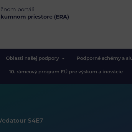
ačnom portáli
skumnom priestore (ERA)
Oblasti našej podpory
Podporné schémy a sl
10. rámcový program EÚ pre výskum a inovácie
Vedatour S4E7