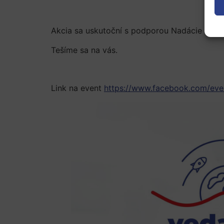
Akcia sa uskutoční s podporou Nadácie ESET
Tešíme sa na vás.
Link na event
https://www.facebook.com/ev