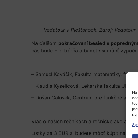
Vedatour v Pieštanoch. Zdroj: Vedatour
Na ďalšom
pokračovaní besied s popredným
nás bude Elektrárňa a budete si môcť vypoč
– Samuel Kováčik, Fakulta matematiky, fyziky
– Klaudia Kyselicová, Lekárska fakulta UK,
Na 
– Dušan Galusek, Centrum pre funkčné a povr
coo
tec
jed
ovp
Viac o našich rečníkoch a rečníčke ako aj o 
Spr
Lístky za 3 EUR si budete môcť kúpiť na mies