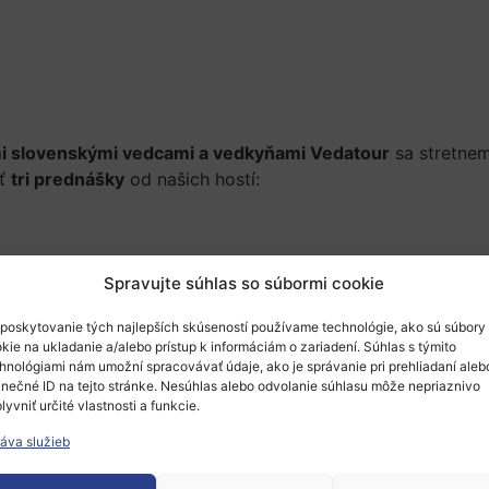
i slovenskými vedcami a vedkyňami Vedatour
sa stretne
uť
tri prednášky
od našich hostí:
 a informatiky UK a Přírodovědecká fakulta, MUNI,
Spravujte súhlas so súbormi cookie
poskytovanie tých najlepších skúseností používame technológie, ako sú súbory
chovo funkcionalizované sklá, TUNI.
kie na ukladanie a/alebo prístup k informáciám o zariadení. Súhlas s týmito
hnológiami nám umožní spracovávať údaje, ako je správanie pri prehliadaní aleb
inečné ID na tejto stránke. Nesúhlas alebo odvolanie súhlasu môže nepriaznivo
lyvniť určité vlastnosti a funkcie.
ich prednáškach vám postupne prezradíme. Tešiť sa môžete 
áva služieb
te, rezervovať sa dajú dopredu na tomto linku
https://for