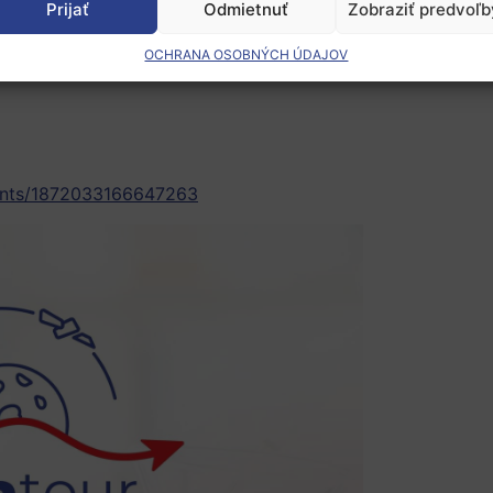
Prijať
Odmietnuť
Zobraziť predvoľb
OCHRANA OSOBNÝCH ÚDAJOV
.
ents/1872033166647263