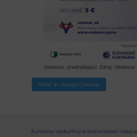
Vedatour: prednášajúci. Zdroj: Vedatour
Pridať do Google Calendar
Európsky výskumný priestor
Oblasti našej 