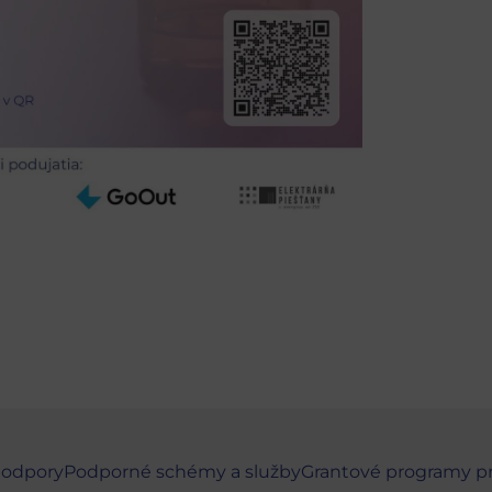
podpory
Podporné schémy a služby
Grantové programy p