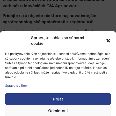
webinár o inováciách “V4 Agripower”.
Pridajte sa a objavte niektoré najinovatívnejšie
agrotechnologické spoločnosti z regiónu V4!
Podujatie, ktoré podporili veľvyslanectvá Česka,
Spravujte súhlas so súbormi
Maďarska, Poľska a Slovenska,
predstaví niektoré z
cookie
najinovatívnejších riešení z V4 od 4 spoločností:
Ullmanna, Agrova, Nanoseen a Nitroterra Technology.
Na poskytovanie tých najlepších skúseností používame technológie, ako
Slovensko bude zastupovať spoločnosť
Nitroterra
sú súbory cookie na ukladanie a/alebo prístup k informáciám o zariadení.
Technology
, ktorá predstavuje revolúciu v používaní
Súhlas s týmito technológiami nám umožní spracovávať údaje, ako je
správanie pri prehliadaní alebo jedinečné ID na tejto stránke. Nesúhlas
organických hnojív v poľnohospodárstve.
alebo odvolanie súhlasu môže nepriaznivo ovplyvniť určité vlastnosti a
funkcie.
Viac informácií o webinári a registrácia
Správa služieb
Zdroj: Slovenské veľvyslanectvo v USA;
https://www.eventbrite.co.uk, zverejnené: 30. 11. 2021,
Prijať
autor: rpa
Odmietnuť
Pridať do Google Calendar