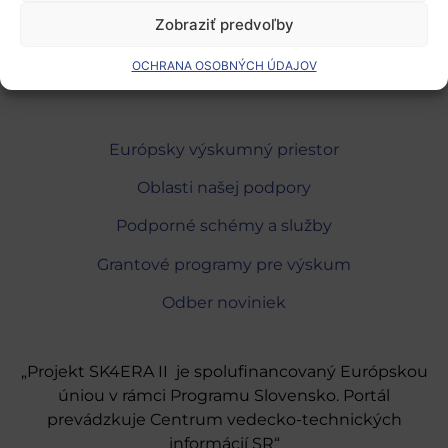
Zobraziť predvoľby
OCHRANA OSOBNÝCH ÚDAJOV
Európsky výskumný priestor
Oblasti našej podpory
Podporné schémy a služby
Grantové programy pre výskum
Odber noviniek
„Projekt SK4ERA II je spolufinancovaný Európskou
úniou v rámci Programu Slovensko. Portál
prevádzkuje Centrum vedecko-technických
informácií SR“