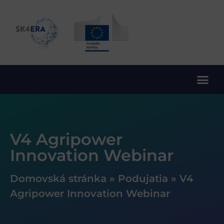
10. rámcový program EÚ pre výskum a inovácie
V4 Agripower
Innovation Webinar
Domovská stránka
»
Podujatia
»
V4
Agripower Innovation Webinar