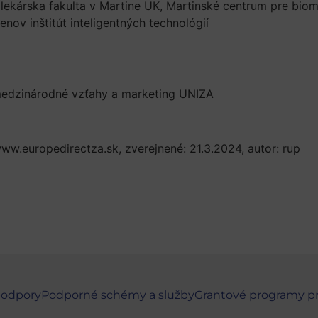
lekárska fakulta v Martine UK, Martinské centrum pre biom
ov inštitút inteligentných technológií
medzinárodné vzťahy a marketing UNIZA
/www.europedirectza.sk, zverejnené: 21.3.2024, autor: rup
podpory
Podporné schémy a služby
Grantové programy p