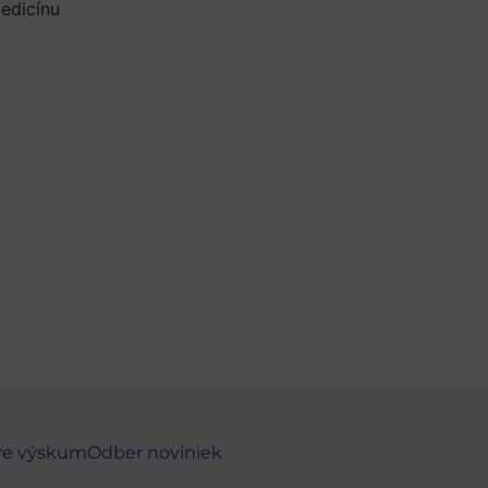
edicínu
re výskum
Odber noviniek