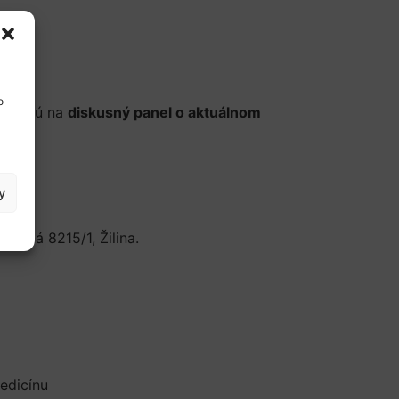
o
ozývajú na
diskusný panel o aktuálnom
y
zitná 8215/1, Žilina.
edicínu