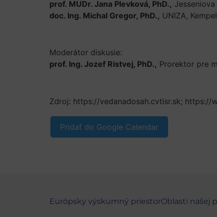
prof. MUDr. Jana Plevková, PhD.,
Jesseniova 
doc. Ing. Michal Gregor, PhD.,
UNIZA, Kempelen
Moderátor diskusie:
prof. Ing. Jozef Ristvej, PhD.,
Prorektor pre 
Zdroj: https://vedanadosah.cvtisr.sk; https:/
Pridať do Google Calendar
Európsky výskumný priestor
Oblasti našej 