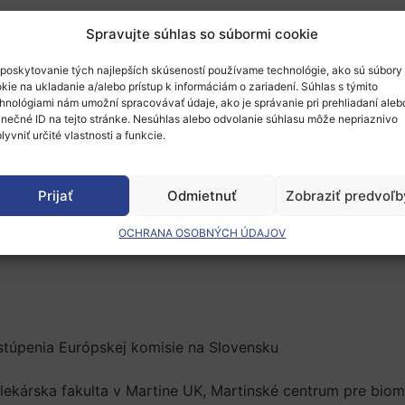
Spravujte súhlas so súbormi cookie
ropedirectza.sk
poskytovanie tých najlepších skúseností používame technológie, ako sú súbory
kie na ukladanie a/alebo prístup k informáciám o zariadení. Súhlas s týmito
hnológiami nám umožní spracovávať údaje, ako je správanie pri prehliadaní aleb
erzitná knižnica UNIZA a Žilinská univerzita v Žiline vás p
inečné ID na tejto stránke. Nesúhlas alebo odvolanie súhlasu môže nepriaznivo
 o súvislostiach, ktoré sú s používaním AI spojené.
lyvniť určité vlastnosti a funkcie.
Prijať
Odmietnuť
Zobraziť predvoľb
OCHRANA OSOBNÝCH ÚDAJOV
00
v Koncertnej sieni Fakulty humanitných vied UNIZA, Univer
túpenia Európskej komisie na Slovensku
lekárska fakulta v Martine UK, Martinské centrum pre biom