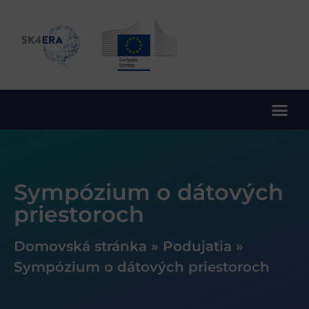
10. rámcový program EÚ pre výskum a inovácie
Sympózium o dátových
priestoroch
Domovská stránka
»
Podujatia
»
Sympózium o dátových priestoroch