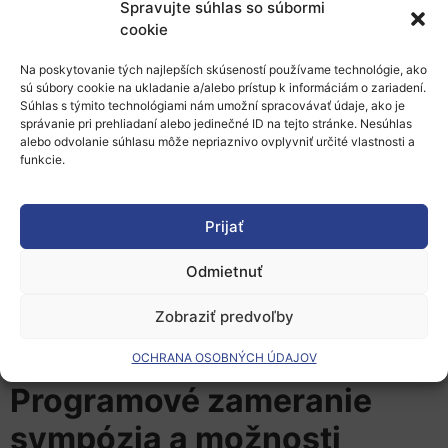
Spravujte súhlas so súbormi
Budete sa podieľať na spoluvytváraní budúcnosti
cookie
pre dátové priestory.
Na poskytovanie tých najlepších skúseností používame technológie, ako
Pre koho je sympózium
sú súbory cookie na ukladanie a/alebo prístup k informáciám o zariadení.
Súhlas s týmito technológiami nám umožní spracovávať údaje, ako je
určené
správanie pri prehliadaní alebo jedinečné ID na tejto stránke. Nesúhlas
alebo odvolanie súhlasu môže nepriaznivo ovplyvniť určité vlastnosti a
funkcie.
Subjekty a osoby prijímajúce politické
rozhodnutia.
Prijať
Manažéri ekonomických a priemyslových združení.
Odmietnuť
Vrcholový manažment.
Zobraziť predvoľby
Digitálni nadšenci, vývojári a hlavní architekti.
Dátoví vedci a výskumníci.
OCHRANA OSOBNÝCH ÚDAJOV
Programové zameranie
sympózia a možnosti