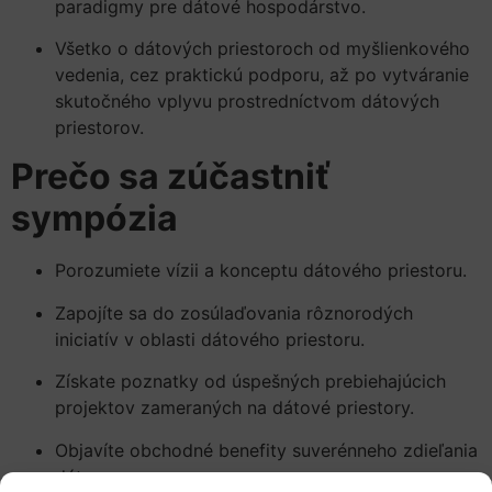
paradigmy pre dátové hospodárstvo.
Všetko o dátových priestoroch od myšlienkového
vedenia, cez praktickú podporu, až po vytváranie
skutočného vplyvu prostredníctvom dátových
priestorov.
Prečo sa zúčastniť
sympózia
Porozumiete vízii a konceptu dátového priestoru.
Zapojíte sa do zosúlaďovania rôznorodých
iniciatív v oblasti dátového priestoru.
Získate poznatky od úspešných prebiehajúcich
projektov zameraných na dátové priestory.
Objavíte obchodné benefity suverénneho zdieľania
dát.