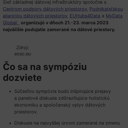
Sieť základnej dátovej infraštruktúry spoločne s
Centrom podpory dátových priestorov,
Podnikateľskou
alianciou dátových priestorov
,
EUHubs4Data
a
MyData
Global,
organizujú v dňoch 21.-23. marca 2023
najväčšie podujatie zamerané na dátové priestory.
Zdroj:
eosc.eu
Čo sa na sympóziu
dozviete
Súčasťou sympózia budú inšpirujúce prejavy
a panelové diskusie zdôrazňujúce holistickú
ekonomiku a spoločenský vplyv dátových
priestorov.
Diskusie na najvyššej úrovni zamerané na zmenu