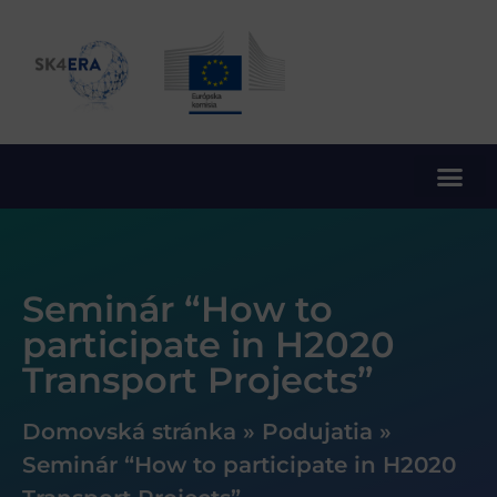
10. rámcový program EÚ pre výskum a inovácie
Seminár “How to
participate in H2020
Transport Projects”
Domovská stránka
»
Podujatia
»
Seminár “How to participate in H2020