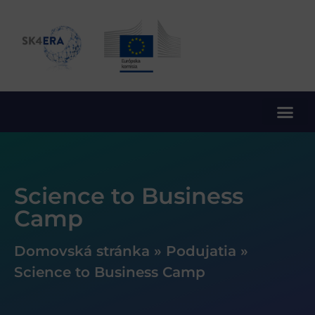
10. rámcový program EÚ pre výskum a inovácie
Science to Business
Camp
Domovská stránka
»
Podujatia
»
Science to Business Camp