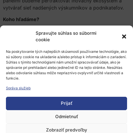
panelmi budeme pertraktovať inovačný ekosystém a
vytvárať sieť nadšených výskumníkov a podnikateľov.
Koho hľadáme?
Hľadáme predovšetkým doktorandov, ktorí v súčasnosti
Spravujte súhlas so súbormi
pracujú na svojom výskume a hľadajú spôsob, ako ho
cookie
komercializovať.
Na poskytovanie tých najlepších skúseností používame technológie, ako
Čo môžete očakávať?
sú súbory cookie na ukladanie a/alebo prístup k informáciám o zariadení.
Súhlas s týmito technológiami nám umožní spracovávať údaje, ako je
Workshopy, prednášky a panely so zameraním na témy,
správanie pri prehliadaní alebo jedinečné ID na tejto stránke. Nesúhlas
alebo odvolanie súhlasu môže nepriaznivo ovplyvniť určité vlastnosti a
ako sú duševné vlastníctvo, štruktúra spoločnosti,
funkcie.
dátová veda, pitch deck, e-commerce, rizikový kapitál,
Správa služieb
základy start-upov, ako aj predstavenie niektorých
úspešných príkladov z praxe.
Prijať
S kým sa na podujatí stretnete?
Odmietnuť
Business mentormi
Technologickými mentori
Zobraziť predvoľby