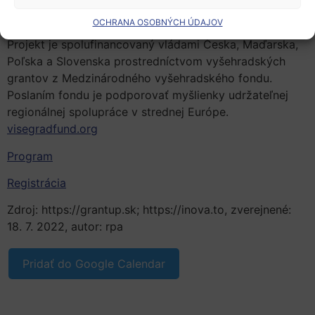
Úspešnými podnikateľmi
Investormi
OCHRANA OSOBNÝCH ÚDAJOV
Projekt je spolufinancovaný vládami Česka, Maďarska,
Poľska a Slovenska prostredníctvom vyšehradských
grantov z Medzinárodného vyšehradského fondu.
Poslaním fondu je podporovať myšlienky udržateľnej
regionálnej spolupráce v strednej Európe.
visegradfund.org
Program
Registrácia
Zdroj: https://grantup.sk; https://inova.to, zverejnené:
18. 7. 2022, autor: rpa
Pridať do Google Calendar