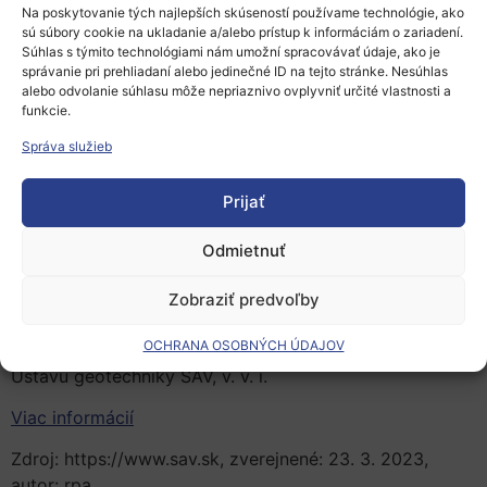
Na poskytovanie tých najlepších skúseností používame technológie, ako
biolúhovaní minerálov, ale aj pri tvorbe sekundárnych
sú súbory cookie na ukladanie a/alebo prístup k informáciám o zariadení.
minerálov. Výsledné produkty týchto procesov môžu
Súhlas s týmito technológiami nám umožní spracovávať údaje, ako je
byť využité ako vstupná surovina pre ďalší priemysel.
správanie pri prehliadaní alebo jedinečné ID na tejto stránke. Nesúhlas
alebo odvolanie súhlasu môže nepriaznivo ovplyvniť určité vlastnosti a
Okrem toho sa podieľala aj na vývoji technológie na
funkcie.
čistenie toxických vôd vytekajúcich zo skládky odpadu
Správa služieb
v bratislavskej Vrakuni či banských vôd ústiacich do
rieky Slaná pri Rožňave.
Prijať
Vo svojej prezentácii vysvetlí, ako je možné zo
znečistenej a často toxickej vody vytvoriť čistú
Odmietnuť
a nezávadnú vodu. Vysvetlí tiež, či môže byť pre nás
znečistená voda nejakým spôsobom aj užitočná. Na
Zobraziť predvoľby
mieste nebude chýbať ani praktická demonštrácia
OCHRANA OSOBNÝCH ÚDAJOV
jedinečnej čistiacej technológie vyvinutej na pôde
Ústavu geotechniky SAV, v. v. i.
Viac informácií
Zdroj: https://www.sav.sk, zverejnené: 23. 3. 2023,
autor: rpa