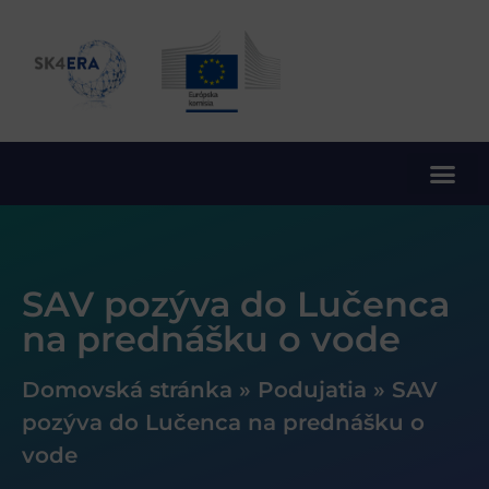
10. rámcový program EÚ pre výskum a inovácie
SAV pozýva do Lučenca
na prednášku o vode
Domovská stránka
»
Podujatia
»
SAV
pozýva do Lučenca na prednášku o
vode