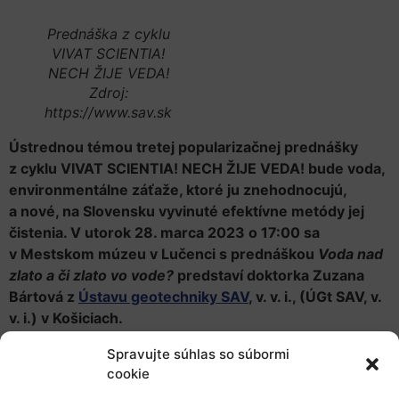
Prednáška z cyklu
VIVAT SCIENTIA!
NECH ŽIJE VEDA!
Zdroj:
https://www.sav.sk
Ústrednou témou tretej popularizačnej prednášky
z cyklu VIVAT SCIENTIA! NECH ŽIJE VEDA! bude voda,
environmentálne záťaže, ktoré ju znehodnocujú,
a nové, na Slovensku vyvinuté efektívne metódy jej
čistenia. V utorok 28. marca 2023 o 17:00 sa
v Mestskom múzeu v Lučenci s prednáškou
Voda nad
zlato a či zlato vo vode?
predstaví doktorka Zuzana
Bártová z
Ústavu geotechniky SAV
, v. v. i., (ÚGt SAV, v.
v. i.) v Košiciach.
Doktorka Bártová pracuje na oddelení minerálnych
Spravujte súhlas so súbormi
biotechnológií ÚGt SAV, v. v. i. Skúma, ako môžu
cookie
baktérie pomôcť pri získavaní kovov z roztokov,