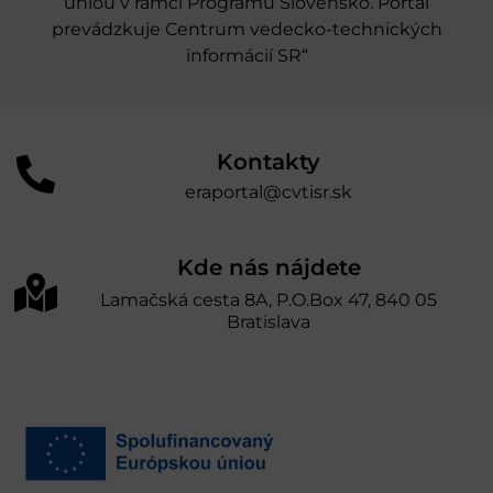
úniou v rámci Programu Slovensko. Portál
prevádzkuje Centrum vedecko-technických
informácií SR“
Kontakty
eraportal@cvtisr.sk
Kde nás nájdete
Lamačská cesta 8A, P.O.Box 47, 840 05
Bratislava