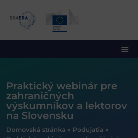
10. rámcový program EÚ pre výskum a inovácie
Praktický webinár pre
zahraničných
výskumníkov a lektorov
na Slovensku
Domovská stránka
»
Podujatia
»