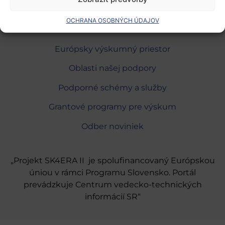
OCHRANA OSOBNÝCH ÚDAJOV
Európsky výskumný priestor
Oblasti našej podpory
Podporné schémy a služby
Grantové programy pre výskum
Odber noviniek
„Projekt SK4ERA II je spolufinancovaný Európskou
úniou v rámci Programu Slovensko. Portál
prevádzkuje Centrum vedecko-technických
informácií SR“