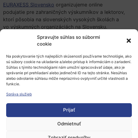
EURAXESS Slovensko
organizujeme online
podujatie pre zahraničných výskumníkov a lektorov,
ktorí pôsobia na slovenských vysokých školách a
vo výskumných organizáciách na Slovensku.
Spravujte súhlas so súbormi
Podujatie pod názvom
Taxation of personal income of
cookie
international researchers and lecturers in Slovakia
sa
uskutoční
14. marca 2022
v čase
Na poskytovanie tých najlepších skúseností používame technológie, ako
od
10:30
do
12:30
hod.
sú súbory cookie na ukladanie a/alebo prístup k informáciám o zariadení.
Súhlas s týmito technológiami nám umožní spracovávať údaje, ako je
Bližšie informácie nájdete na webovej
stránke podujatia
,
správanie pri prehliadaní alebo jedinečné ID na tejto stránke. Nesúhlas
alebo odvolanie súhlasu môže nepriaznivo ovplyvniť určité vlastnosti a
pre účasť je potrebné sa
zaregistrovať
.
funkcie.
Správa služieb
zdroj: Euraxess, 9.3.2022, zur
Prijať
Pridať do Google Calendar
Odmietnuť
Zobraziť predvoľby