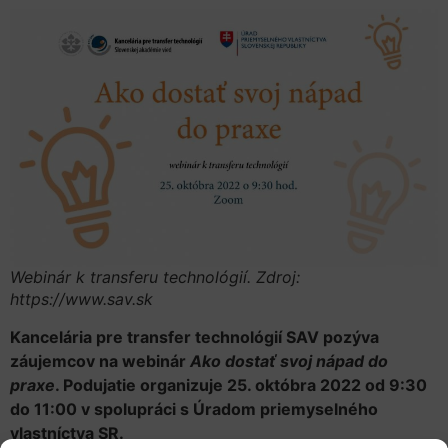
Webinár k transferu technológií. Zdroj:
https://www.sav.sk
Kancelária pre transfer technológií SAV pozýva
záujemcov na webinár
Ako dostať svoj nápad do
praxe
. Podujatie organizuje 25. októbra 2022 od 9:30
do 11:00 v spolupráci s Úradom priemyselného
vlastníctva SR.