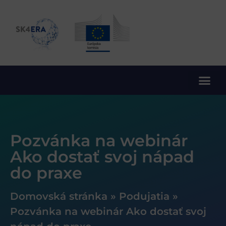
10. rámcový program EÚ pre výskum a inovácie
Pozvánka na webinár
Ako dostať svoj nápad
do praxe
Domovská stránka
»
Podujatia
»
Pozvánka na webinár Ako dostať svoj