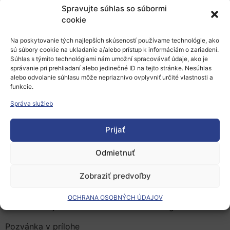
Spravujte súhlas so súbormi
Webinár sa bude venovať transferu technológií na pôde
cookie
SAV a je určený pre všetkých výskumníkov SAV, ktorí sa
chcú dozvedieť, ako postupovať pri ochrane výsledkov
Na poskytovanie tých najlepších skúseností používame technológie, ako
svojho výskumu, akú stratégiu zvoliť pri ochrane
sú súbory cookie na ukladanie a/alebo prístup k informáciám o zariadení.
Súhlas s týmito technológiami nám umožní spracovávať údaje, ako je
duševného vlastníctva a ako sa pripravuje patentová
správanie pri prehliadaní alebo jedinečné ID na tejto stránke. Nesúhlas
rešerš.
alebo odvolanie súhlasu môže nepriaznivo ovplyvniť určité vlastnosti a
funkcie.
Program:
Správa služieb
predstavenie Kancelárie pre transfer technológií
SAV,
Prijať
postup pri oznámení vzniku predmetu
priemyselných práv,
Odmietnuť
voľba stratégie ochrany duševného vlastníctva,
patentové rešerše a stav techniky.
Zobraziť predvoľby
Na webinár je potrebné sa
zaregistrovať
. Následne
OCHRANA OSOBNÝCH ÚDAJOV
dostanú záujemcovia link na zoom meeting.
Pozvánka v prílohe