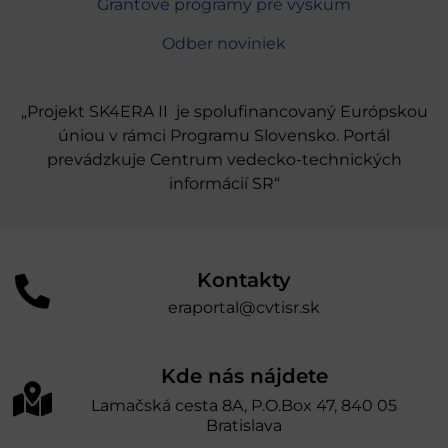
Grantové programy pre výskum
Odber noviniek
„Projekt SK4ERA II je spolufinancovaný Európskou
úniou v rámci Programu Slovensko. Portál
prevádzkuje Centrum vedecko-technických
informácií SR“
Kontakty
eraportal@cvtisr.sk
Kde nás nájdete
Lamačská cesta 8A, P.O.Box 47, 840 05
Bratislava