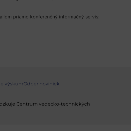
mailom priamo konferenčný informačný servis:
re výskum
Odber noviniek
evádzkuje Centrum vedecko-technických