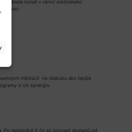
rá sa bude konať v rámci estónskeho
polovici.
o
y
kumných inštitúcií na diskusiu ako lepšie
gramy a ich synergiu.
. Po registrácií tí čo sú pozvaní dostanú od