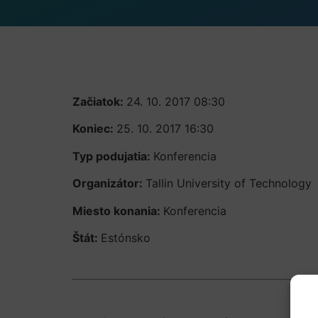
Začiatok:
24. 10. 2017 08:30
Koniec:
25. 10. 2017 16:30
Typ podujatia:
Konferencia
Organizátor:
Tallin University of Technology
Miesto konania:
Konferencia
Štát:
Estónsko