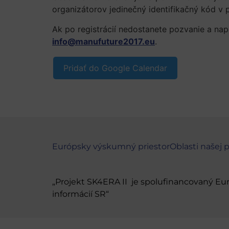
organizátorov jedinečný identifikačný kód v 
Ak po registrácií nedostanete pozvanie a nap
info@manufuture2017.eu
.
Pridať do Google Calendar
Európsky výskumný priestor
Oblasti našej 
„Projekt SK4ERA II je spolufinancovaný E
informácií SR“