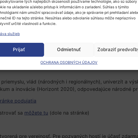
 9. medzinárodnú konferenciu s názvom
MANUFUTURE,
kto
poskytovanie tých najlepších skúseností používame technológie, ako sú súbory
kie na ukladanie a/alebo prístup k informáciám o zariadení. Súhlas s týmito
 podporu výskumu a inovácií Horizont 2020 bude práve v 
hnológiami nám umožní spracovávať údaje, ako je správanie pri prehliadaní aleb
inečné ID na tejto stránke. Nesúhlas alebo odvolanie súhlasu môže nepriaznivo
lyvniť určité vlastnosti a funkcie.
áva služieb
Prijať
Odmietnuť
Zobraziť predvoľb
OCHRANA OSOBNÝCH ÚDAJOV
riemyslu, vlád (národných i regionálnych), univerzít a výs
um a inovácie (Horizont 2020), odpovedajúce národné pro
tránke podujatia
istrovať sa
môžete tu
(dole na stránke)
otvorená pre verejnosť. Pre pozvaných hostí je účasť zdarma