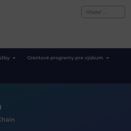
užby
Grantové programy pre výskum
n
Chain