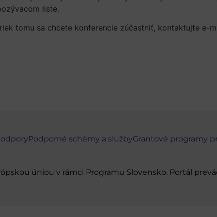
pozývacom liste.
riek tomu sa chcete konferencie zúčastniť, kontaktujte e-
podpory
Podporné schémy a služby
Grantové programy p
urópskou úniou v rámci Programu Slovensko. Portál pr