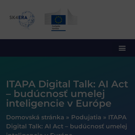
10. rámcový program EÚ pre výskum a inovácie
ITAPA Digital Talk: AI Act
– budúcnosť umelej
inteligencie v Európe
Domovská stránka
»
Podujatia
»
ITAPA
Digital Talk: AI Act – budúcnosť umelej