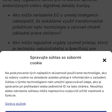
ambicióznych cieľov digitálnej dekády Európy.
Ako môže nariadenie EÚ o umelej inteligencii
zabezpečiť, že dokážeme využiť transformačné
príležitosti tejto technológie a zároveň chrániť
základné práva občanov?
Ako môžu regulačné orgány vyvinúť prístup, ktorý
je technicky uskutočniteľný a špecifický pre
konkrétny prípad použitia, a zároveň zabezpečiť,
Spravujte súhlas so súbormi
aby Európa nezaostávala za ostatnými časťami
cookie
sveta, pokiaľ ide o inovácie a výskum AI?
Na poskytovanie tých najlepších skúseností používame technológie, ako
Ako zabezpečiť, aby bola Európa na tomto poli
sú súbory cookie na ukladanie a/alebo prístup k informáciám o zariadení.
konkurencieschopná s USA a Čínou?
Súhlas s týmito technológiami nám umožní spracovávať údaje, ako je
správanie pri prehliadaní alebo jedinečné ID na tejto stránke. Nesúhlas
alebo odvolanie súhlasu môže nepriaznivo ovplyvniť určité vlastnosti a
Je ambícia Európy regulovať využívanie umelej
funkcie.
inteligencie na globálnej úrovni na mieste?
Správa služieb
Dokáže Európa vtlačiť vlastné predstavy o