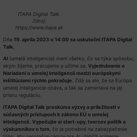
ITAPA Digital Talk.
Zdroj:
https://www.itapa.sk
Dňa
19. apríla 2023 o 14:00 sa uskutoční ITAPA Digital
Talk.
AI
(umelá inteligencia) mení všetko, čo sa týka spôsobu,
akým žijeme, pracujeme a učíme sa.
Vyjednávanie o
Nariadení o umelej inteligencii medzi európskymi
inštitúciami rýchlo pokračuje.
Zdá sa ale, že sa Európa
umelej inteligencie obáva, a tak sa zameriava na jej
prísnu reguláciu.
ITAPA Digital Talk
preskúma výzvy a príležitosti v
súčasných prístupoch k zákonu EÚ o umelej
inteligencii.
Vypočujte si start-upy, tvorcov politík a
výskumníkov o tom
, čo je potrebné na zabezpečenie
toho, aby regulačné rámce pre AI uľahčili splnenie