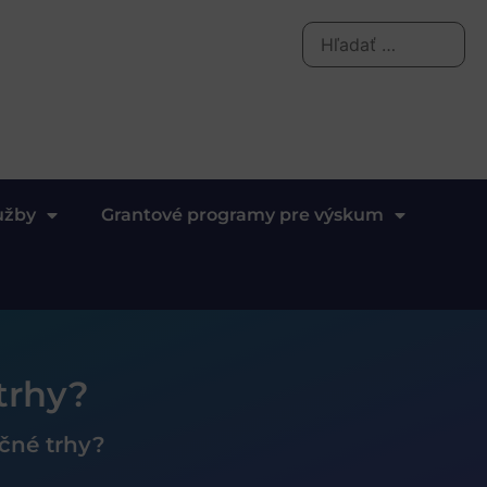
užby
Grantové programy pre výskum
trhy?
ičné trhy?