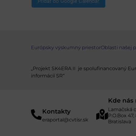
Pridať do Google Calendar
Európsky výskumný priestor
Oblasti našej 
„Projekt SK4ERA II je spolufinancovaný E
informácií SR“
Kde nás 
Lamačská c
Kontakty
P.O.Box 47,
eraportal@cvtisr.sk
Bratislava