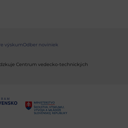
re výskum
Odber noviniek
evádzkuje Centrum vedecko-technických