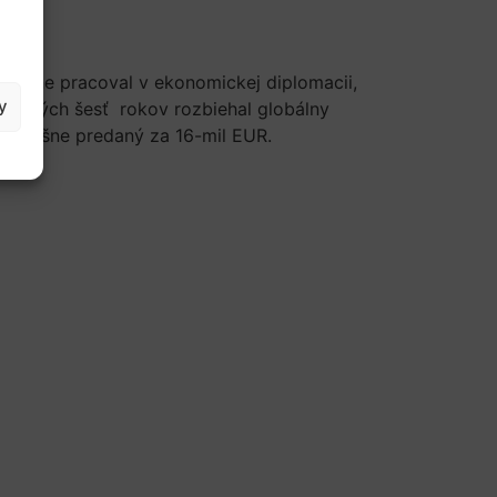
sledne pracoval v ekonomickej diplomacii,
y
sledných šesť rokov rozbiehal globálny
k úspešne predaný za 16-mil EUR.