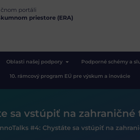
ačnom portáli
skumnom priestore (ERA)
Oblasti našej podpory
Podporné schémy a sl
10. rámcový program EÚ pre výskum a inovácie
te sa vstúpiť na zahraničné 
InnoTalks #4: Chystáte sa vstúpiť na zahran