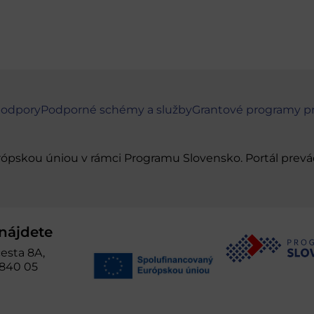
podpory
Podporné schémy a služby
Grantové programy p
urópskou úniou v rámci Programu Slovensko. Portál pr
nájdete
esta 8A,
 840 05