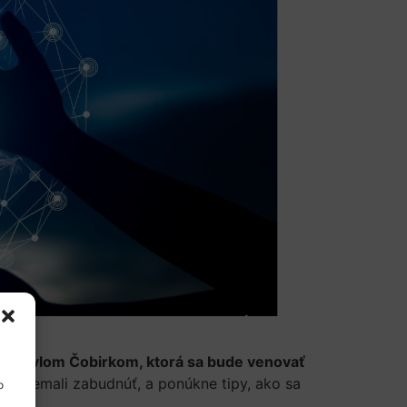
ťom Pavlom Čobirkom, ktorá sa bude venovať
ste nemali zabudnúť, a ponúkne tipy, ako sa
o
:00.