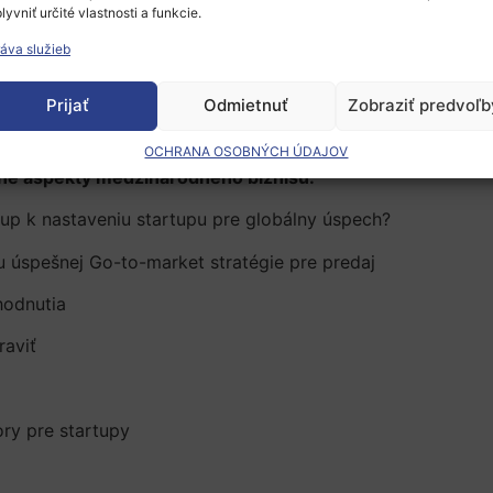
lyvniť určité vlastnosti a funkcie.
áva služieb
 viac ako 10 rokov, keď začínal podnikať ako študent, ná
Prijať
Odmietnuť
Zobraziť predvoľb
re rôznych talianskych technologických výrobcov a za po
z nich, v ktorom bol Pavol late-co-founder, bol minulý ro
OCHRANA OSOBNÝCH ÚDAJOV
zne aspekty medzinárodného biznisu:
tup k nastaveniu startupu pre globálny úspech?
iu úspešnej Go-to-market stratégie pre predaj
hodnutia
raviť
ry pre startupy