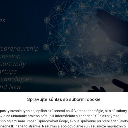
Spravujte súhlas so súbormi cookie
InnoTalks #4. Zdroj: https://innonews.blog
poskytovanie tých najlepších skúseností používame technológie, ako sú súbory
 do sveta? Nezmeškajte
štvrtú časť série InnoTalks s hos
kie na ukladanie a/alebo prístup k informáciám o zariadení. Súhlas s týmito
e bohaté skúsenosti, rozoberie kľúčové kroky, na ktoré by 
hnológiami nám umožní spracovávať údaje, ako je správanie pri prehliadaní aleb
inečné ID na tejto stránke. Nesúhlas alebo odvolanie súhlasu môže nepriaznivo
áciu.
Pripojte sa k online 24. januára 2024, od 15:00 do 16