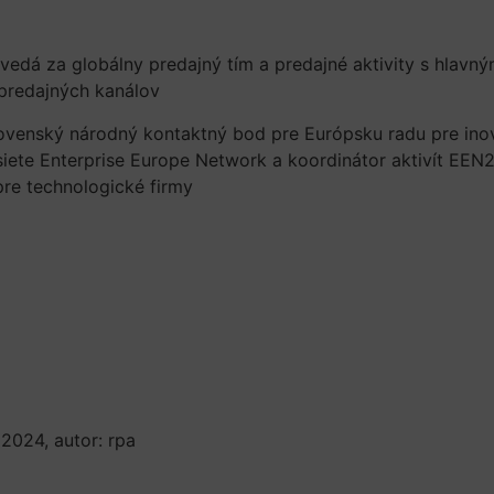
dá za globálny predajný tím a predajné aktivity s hlavný
a predajných kanálov
slovenský národný kontaktný bod pre Európsku radu pre in
siete Enterprise Europe Network a koordinátor aktivít EEN
re technologické firmy
 2024, autor: rpa