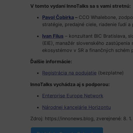
V tomto vydaní InnoTalks sa s vami stretnú:
Pavol Čobirka
–
CCO Whalebone, zodpove
stratégie, predajné ciele, riadenie ľudí 
Ivan Filus
– konzultant BIC Bratislava, 
(EIE), manažér slovenského zastúpenia 
ekosystémov v SR a finančných schém p
Ďalšie informácie:
Registrácia na podujatie
(bezplatne)
InnoTalks vychádza aj s podporou:
Enterprise Europe Network
Národnej kancelárie Horizontu
Zdroj: https://innonews.blog, zverejnené: 8. 1.