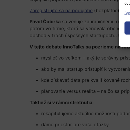
ovp
Zaregistrujte sa na podujatie
(bezplatne)
Spr
Pavol Čobirka
sa venuje zahraničnému obchodu
potom vo firme, ktorá sa venovala obchodu p
obchod v troch úspešných startupoch. Jeden 
V tejto debate InnoTalks sa pozrieme na rô
myslieť vo veľkom – aký je správny prís
ako by mal startup pristúpiť k vytvoren
kde získavať dáta pre kvalifikované roz
plánovanie versus realita – na čo sa prip
Taktiež si v rámci stretnutia:
rekapitulujeme aktuálne možnosti podpo
dáme priestor pre vaše otázky