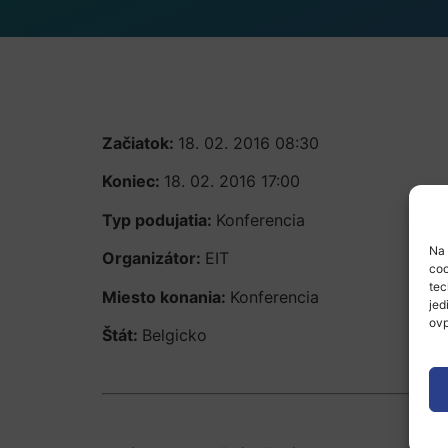
Začiatok:
18. 02. 2016 08:30
Koniec:
18. 02. 2016 17:00
Typ podujatia:
Konferencia
Na 
Organizátor:
EIT
coo
tec
Miesto konania:
Konferencia
jed
ovp
Štát:
Belgicko