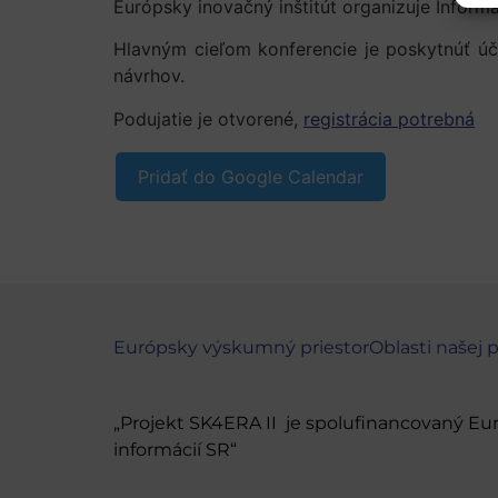
Európsky inovačný inštitút organizuje Inform
Hlavným cieľom konferencie je poskytnúť úč
návrhov.
Podujatie je otvorené,
registrácia potrebná
Pridať do Google Calendar
Európsky výskumný priestor
Oblasti našej 
„Projekt SK4ERA II je spolufinancovaný E
informácií SR“