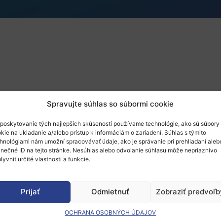
Spravujte súhlas so súbormi cookie
poskytovanie tých najlepších skúseností používame technológie, ako sú súbory
kie na ukladanie a/alebo prístup k informáciám o zariadení. Súhlas s týmito
hnológiami nám umožní spracovávať údaje, ako je správanie pri prehliadaní aleb
inečné ID na tejto stránke. Nesúhlas alebo odvolanie súhlasu môže nepriaznivo
lyvniť určité vlastnosti a funkcie.
Prijať
Odmietnuť
Zobraziť predvoľb
OCHRANA OSOBNÝCH ÚDAJOV