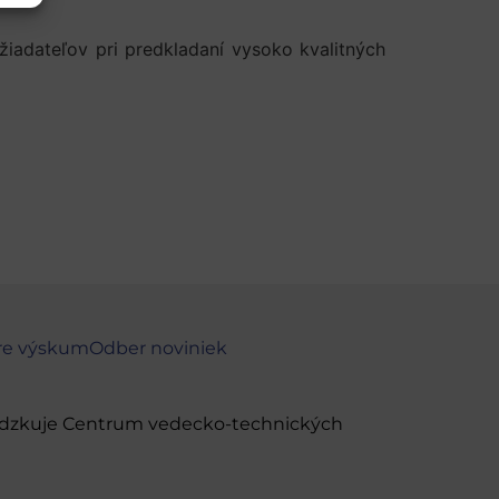
iadateľov pri predkladaní vysoko kvalitných
re výskum
Odber noviniek
evádzkuje Centrum vedecko-technických