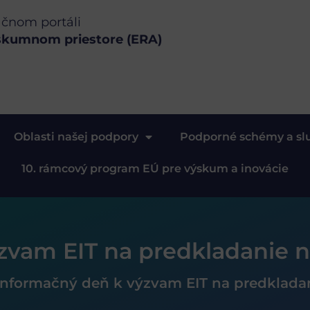
ačnom portáli
skumnom priestore (ERA)
Oblasti našej podpory
Podporné schémy a sl
10. rámcový program EÚ pre výskum a inovácie
zvam EIT na predkladanie 
Informačný deň k výzvam EIT na predklada