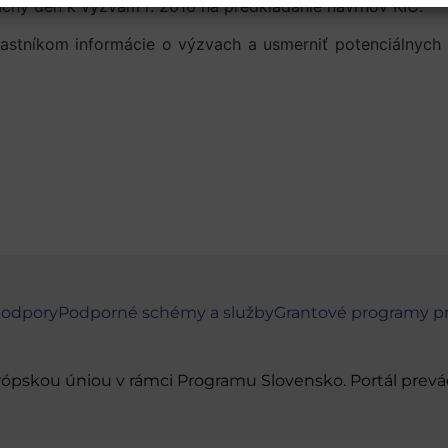
ačný deň k výzvam r. 2016 na predkladanie návrhov KIC.
astníkom informácie o výzvach a usmerniť potenciálnych ž
podpory
Podporné schémy a služby
Grantové programy p
urópskou úniou v rámci Programu Slovensko. Portál pr