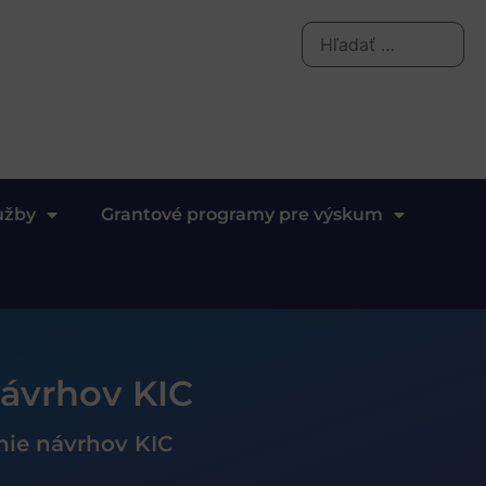
užby
Grantové programy pre výskum
návrhov KIC
nie návrhov KIC