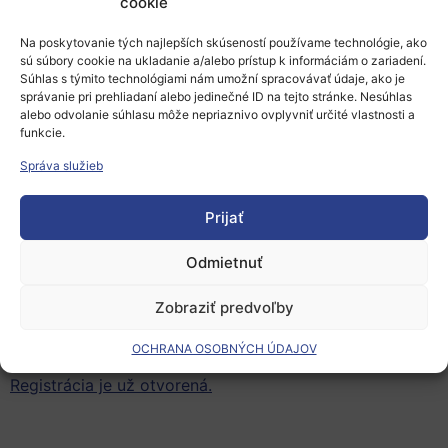
cookie
v dopoludňajších hodinách plenárne zasadania s
Na poskytovanie tých najlepších skúseností používame technológie, ako
prednáškami “high level speakerov”,
sú súbory cookie na ukladanie a/alebo prístup k informáciám o zariadení.
v popoludňajších zas paralelné sekcie venované
Súhlas s týmito technológiami nám umožní spracovávať údaje, ako je
správanie pri prehliadaní alebo jedinečné ID na tejto stránke. Nesúhlas
jednotlivým častiam ďalšieho NMBP-Work
alebo odvolanie súhlasu môže nepriaznivo ovplyvniť určité vlastnosti a
programu na roky 2018-2020: Nanotechnológie,
funkcie.
Pokročilé materiály, Pokročilé výrobné procesy a
Správa služieb
technológie a Biotechnológie.
Prijať
Súčasťou podujatia budú aj
brokerage events
, kde
budú predstavené nové projektové idey a môžete
Odmietnuť
nadväzovať spoluprácu a hľadať si projektových
Zobraziť predvoľby
partnerov.
OCHRANA OSOBNÝCH ÚDAJOV
Registrácia je už otvorená.