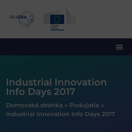
10. rámcový program EÚ pre výskum a inovácie
Industrial Innovation
Info Days 2017
Domovská stránka
»
Podujatia
»
Industrial Innovation Info Days 2017