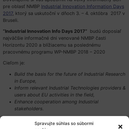
pre oblasť NMBP
Industrial Innovation Information Days
2017
, ktorý sa uskutoční v dňoch 3. – 4. októbra 2017 v
Bruseli.
“Industrial Innovation Info Days 2017”
budú doposiaľ
najväčšie informačné dni venované NMBP časti
Horizontu 2020 a blížiacemu sa poslednému
pracovnému programu WP-NMBP 2018 – 2020
Cieľom je:
Build the basis for the future of Industrial Research
in Europe,
Inform relevant Industrial Technologies providers &
users about EU activities in the field,
Enhance cooperation among Industrial
stakeholders
.
Spravujte súhlas so súbormi
Počas dvoch dní budú