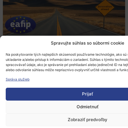
Spravujte súhlas so súbormi cookie
Pridať do Google Calendar
Na poskytovanie tých najlepších skúseností používame technológie, ako sú
ukladanie a/alebo prístup k informáciám o zariadení. Súhlas s týmito techn
spracovávať údaje, ako je správanie pri prehliadaní alebo jedinečné ID na tej
alebo odvolanie súhlasu môže nepriaznivo ovplyvniť určité vlastnosti a funkc
Správa služieb
Európsky výskumný priestor
Prijať
Oblasti našej podpory
Odmietnuť
Podporné schémy a služby
Zobraziť predvoľby
Grantové programy pre výskum