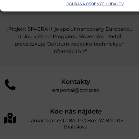
OCHRANA OSOBNÝCH ÚDAJOV
Odber noviniek
„Projekt SK4ERA II je spolufinancovaný Európskou
úniou v rámci Programu Slovensko. Portál
prevádzkuje Centrum vedecko-technických
informácií SR“
Kontakty
eraportal@cvtisr.sk
Kde nás nájdete
Lamačská cesta 8A, P.O.Box 47, 840 05
Bratislava