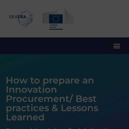
10. rámcový program EÚ pre výskum a inovácie
How to prepare an
Innovation
Procurement/ Best
practices & Lessons
Learned