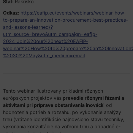
Štát:
Rakúsko
Odkaz:
https://eafip.eu/events/webinars/webinar-how-
to-prepare-an-innovation-procurement-best-practices-
and-lessons-learned/?
utm_source=brevo&utm_campaign=eafip-
2024_Join%20our%20next%20EAFIP-
webinar%20How%20to%20prepare%20an%20Innovation
%2030%20May&utm_medium=email
Tento webinár ilustrovaný príkladmi rôznych
európskych projektov vás
prevedie rôznymi fázami a
aktivitami pri príprave obstarávania inovácií
: od
hodnotenia potrieb a rozsahu, po vykonanie analýzy
trhu (vrátane identifikácie najnovšieho stavu techniky,
vykonania
k
onzultácie na voľnom trhu a prípadné e-