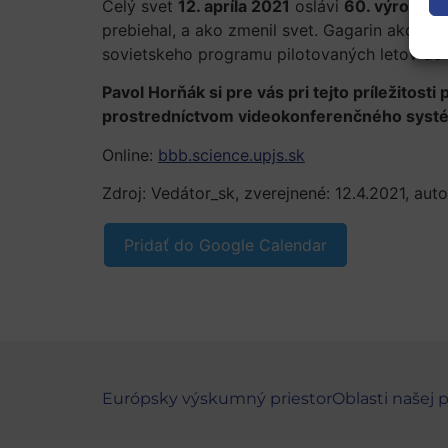
Celý svet
12. apríla 2021
oslávi
60. výročie h
prebiehal, a ako zmenil svet. Gagarin ako zd
sovietskeho programu pilotovaných letov do 
Pavol Horňák si pre vás pri tejto príležitost
prostredníctvom videokonferenčného systému
Online:
bbb.science.upjs.sk
Zdroj: Vedátor_sk, zverejnené: 12.4.2021, auto
Pridať do Google Calendar
Európsky výskumný priestor
Oblasti našej 