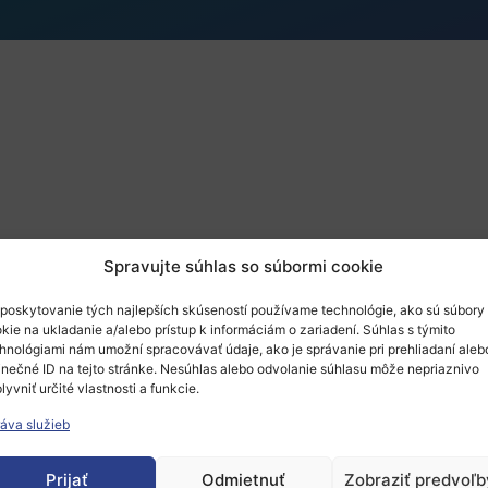
Spravujte súhlas so súbormi cookie
nosť pri SAV
poskytovanie tých najlepších skúseností používame technológie, ako sú súbory
kie na ukladanie a/alebo prístup k informáciám o zariadení. Súhlas s týmito
hnológiami nám umožní spracovávať údaje, ako je správanie pri prehliadaní aleb
inečné ID na tejto stránke. Nesúhlas alebo odvolanie súhlasu môže nepriaznivo
lyvniť určité vlastnosti a funkcie.
áva služieb
Prijať
Odmietnuť
Zobraziť predvoľb