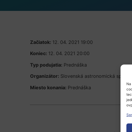
Začiatok:
12. 04. 2021 19:00
Koniec:
12. 04. 2021 20:00
Typ podujatia:
Prednáška
Organizátor:
Slovenská astronomická spoloč
Na 
Miesto konania:
Prednáška
coo
tec
jed
ovp
Spr