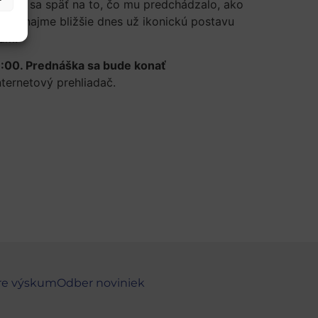
rime sa späť na to, čo mu predchádzalo, ako
 spoznajme bližšie dnes už ikonickú postavu
dam.
 19:00. Prednáška sa bude konať
nternetový prehliadač.
re výskum
Odber noviniek