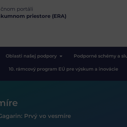
ačnom portáli
skumnom priestore (ERA)
Oblasti našej podpory
Podporné schémy a sl
10. rámcový program EÚ pre výskum a inovácie
míre
Gagarin: Prvý vo vesmíre