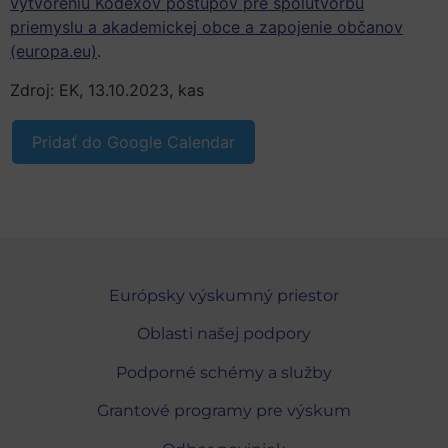
vytvoreniu Kódexov postupov pre spolutvorbu
priemyslu a akademickej obce a zapojenie občanov
(europa.eu)
.
Zdroj: EK, 13.10.2023, kas
Pridať do Google Calendar
Európsky výskumný priestor
Oblasti našej podpory
Podporné schémy a služby
Grantové programy pre výskum