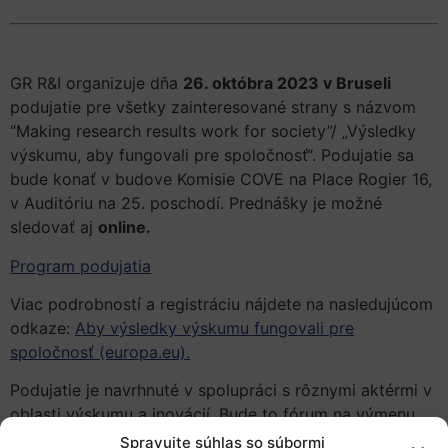
GR R&I organizuje dňa
26. októbra 2023 v Bruseli
podujatie pre všetky zainteresované strany s názvom
“Making research results work for society”/ „Výsledky
výskumu, aby fungovali pre spoločnosť“. Podujatie sa
bude konať v budove Komisie COVE na Place Rogier 16,
v Auditóriu na 25. poschodí. Prednášky je možné
sledovať aj
online.
Program podujatia
Viac podrobností a registráciu nájdete na nasledujúcom
odkaze:
Aby výsledky výskumu fungovali pre
spoločnosť (europa.eu).
Podujatie je navrhnuté v spolupráci s rôznymi aktérmi v
oblasti výskumu a inovácií. Bude to fórum na výmenu
nápadov, postupov a praktických postrehov o
Spravujte súhlas so súbormi