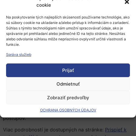
faktoroch úspechu a výzvach týkajúcich sa valorizácie
cookie
vedomostí. Súčasťou programu sú aj ceny za
Na poskytovanie tých najlepších skúseností používame technológie, ako
normalizáciu CEN-CENELEC.
sú súbory cookie na ukladanie a/alebo prístup k informáciám o zariadení.
Súhlas s týmito technológiami nám umožní spracovávať údaje, ako je
Podujatie je súčasťou kampane na zvyšovanie
správanie pri prehliadaní alebo jedinečné ID na tejto stránke. Nesúhlas
povedomia o valorizácii vedomostí, ktorú
alebo odvolanie súhlasu môže nepriaznivo ovplyvniť určité vlastnosti a
spoluorganizuje EK s členskými štátmi. Cieľom kampane
funkcie.
je zapojiť aktérov výskumu a inovácií, ktorí podporujú
Správa služieb
implementáciu odporúčania
Rady o hlavných zásadách
zhodnocovania znalostí
a odporúčaní EK o
Kódexe
Prijať
postupov pre správu duševn
é
ho majetku
a
Kódexe
postupov pre normalizáciu
. Ďalej, pripravujú sa dva
Odmietnuť
nové kódexy postupov v oblasti spolutvorby priemyslu
a akademickej obce a zapojenia občanov. Všetky
Zobraziť predvoľby
zainteresované strany sa vyzývajú, aby
do 20. októbra
2023
prispeli a vyplnili prieskumy o návrhoch kódexov
OCHRANA OSOBNÝCH ÚDAJOV
postupov.
Viac podrobností je dostupných na stránke:
Prispieť k