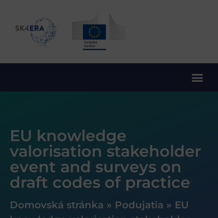
10. rámcový program EÚ pre výskum a inovácie
EU knowledge
valorisation stakeholder
event and surveys on
draft codes of practice
Domovská stránka
»
Podujatia
»
EU