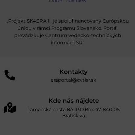
Odber noviniek
„Projekt SK4ERA II je spolufinancovaný Európskou
úniou v rámci Programu Slovensko. Portál
prevádzkuje Centrum vedecko-technických
informácií SR“
Kontakty
eraportal@cvtisr.sk
Kde nás nájdete
Lamačská cesta 8A, P.O.Box 47, 840 05
Bratislava