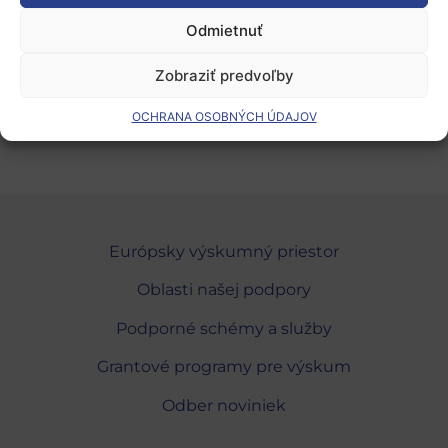
Odmietnuť
Zdroj:
stránka EU Industry Days
, 21.01.2022, erh
Zobraziť predvoľby
Pridať do Google Calendar
OCHRANA OSOBNÝCH ÚDAJOV
Európsky výskumný priestor
Oblasti našej podpory
Podporné schémy a služby
Grantové programy pre výskum
Odber noviniek