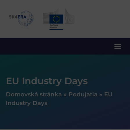
10. rámcový program EÚ pre výskum a inovácie
EU Industry Days
Domovská stránka
»
Podujatia
»
EU
Industry Days