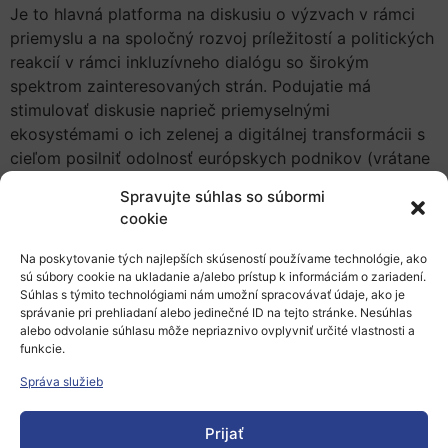
Je to hlavná platforma na diskusiu o výzvach v rámci
priemyslu a na spoločný rozvoj príležitostí a politických
reakcií v rámci inkluzívneho dialógu so širokým
spektrom zainteresovaných strán. Podujatie má
stimulovať diskusie naprieč priemyselnými
ekosystémami o ich zelenej a digitálnej transformácii s
cieľom posilniť odolnosť európskych podnikov (vrátane
malých a stredných podnikov).
Spravujte súhlas so súbormi
cookie
Súčasťou podujatia bude aj Špeciálny program pre
mládež, v rámci ktorého sa podujatie zameria na
Na poskytovanie tých najlepších skúseností používame technológie, ako
niektoré z najnaliehavejších obáv mladých Európanov
sú súbory cookie na ukladanie a/alebo prístup k informáciám o zariadení.
súčasnosti: sociálnu rovnosť, nezamestnanosť mladých
Súhlas s týmito technológiami nám umožní spracovávať údaje, ako je
správanie pri prehliadaní alebo jedinečné ID na tejto stránke. Nesúhlas
ľudí a neistú prácu a naliehavú výzvu k udržateľným a
alebo odvolanie súhlasu môže nepriaznivo ovplyvniť určité vlastnosti a
sociálne zodpovedným obchodným modelom.
funkcie.
Program podujatia
Správa služieb
Viac informácií o podujatí a možnosť registrácie
Prijať