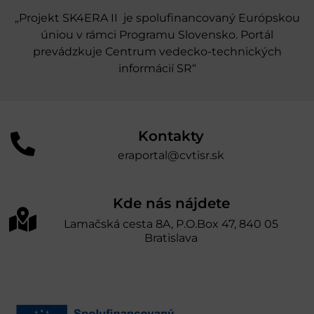
„Projekt SK4ERA II je spolufinancovaný Európskou
úniou v rámci Programu Slovensko. Portál
prevádzkuje Centrum vedecko-technických
informácií SR“
Kontakty
eraportal@cvtisr.sk
Kde nás nájdete
Lamačská cesta 8A, P.O.Box 47, 840 05
Bratislava