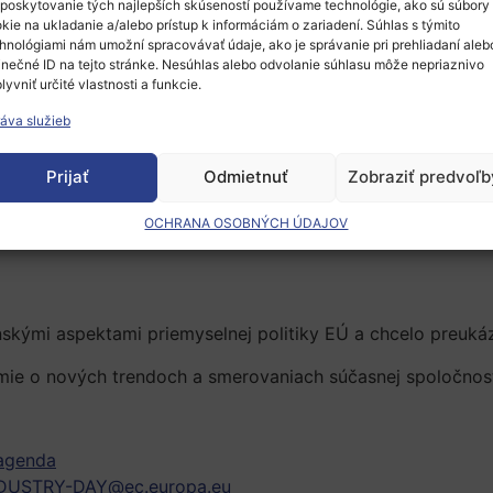
Days 2019
, ktorú organizovala Európska komisia spolu s kľ
poskytovanie tých najlepších skúseností používame technológie, ako sú súbory
kie na ukladanie a/alebo prístup k informáciám o zariadení. Súhlas s týmito
 uskutočnila 5.-6.2.2019 v Bruseli.
hnológiami nám umožní spracovávať údaje, ako je správanie pri prehliadaní aleb
inečné ID na tejto stránke. Nesúhlas alebo odvolanie súhlasu môže nepriaznivo
konferencia zahŕňala viaceré sekcie organizované rôznymi
lyvniť určité vlastnosti a funkcie.
áva služieb
u mali za cieľ vplývať a inšpirovať budúce vedúce osobnos
témy.
Prijať
Odmietnuť
Zobraziť predvoľb
OCHRANA OSOBNÝCH ÚDAJOV
nskými aspektami priemyselnej politiky EÚ a chcelo preukáz
mie o nových trendoch a smerovaniach súčasnej spoločnos
 agenda
DUSTRY-DAY@ec.europa.eu