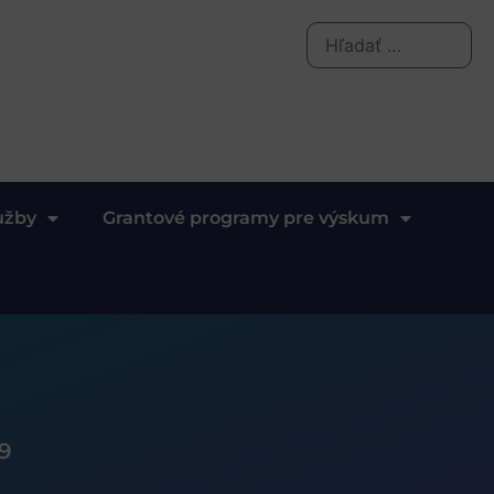
užby
Grantové programy pre výskum
19