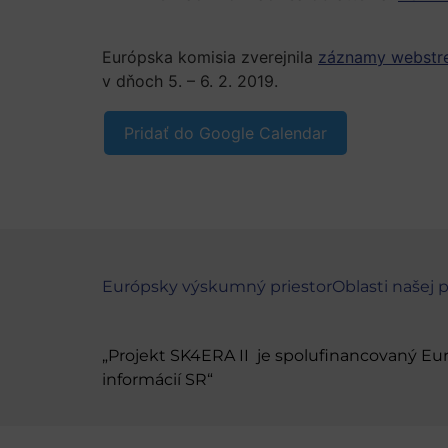
Európska komisia zverejnila
záznamy webstr
v dňoch 5. – 6. 2. 2019.
Pridať do Google Calendar
Európsky výskumný priestor
Oblasti našej 
„Projekt SK4ERA II je spolufinancovaný E
informácií SR“