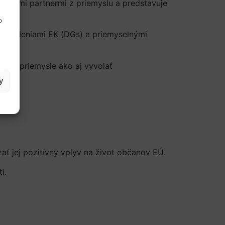
účovými partnermi z priemyslu a predstavuje
o
 oddeleniami EK (DGs) a priemyselnými
ti v priemysle ako aj vyvolať
y
ať jej pozitívny vplyv na život občanov EÚ.
ti.