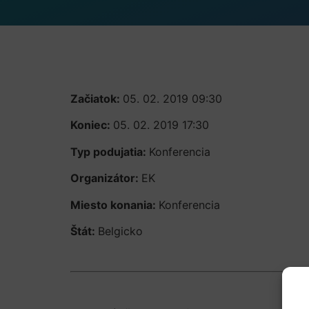
Začiatok:
05. 02. 2019 09:30
Koniec:
05. 02. 2019 17:30
Typ podujatia:
Konferencia
Organizátor:
EK
Miesto konania:
Konferencia
Štát:
Belgicko