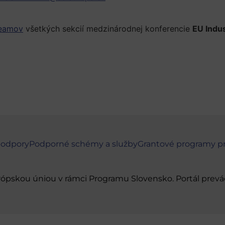
eamov
všetkých sekcií medzinárodnej konferencie
EU Indu
podpory
Podporné schémy a služby
Grantové programy p
urópskou úniou v rámci Programu Slovensko. Portál pr