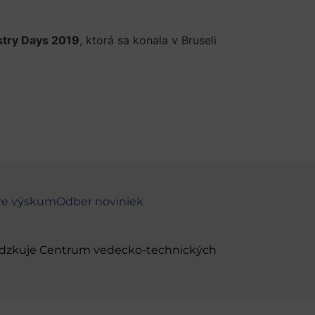
stry Days 2019
, ktorá sa konala v Bruseli
re výskum
Odber noviniek
evádzkuje Centrum vedecko-technických