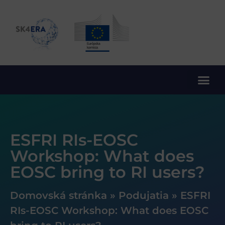
10. rámcový program EÚ pre výskum a inovácie
ESFRI RIs-EOSC
Workshop: What does
EOSC bring to RI users?
Domovská stránka
»
Podujatia
»
ESFRI
RIs-EOSC Workshop: What does EOSC