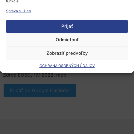
funkcie.
infraštruktúr (VI)
Správa služieb
pridaná hodnota EOSC pre komunity VI a
koncových používateľov
čo prináša EOSC používateľom medzinárodných VI
Prijať
spoluvytváranie vízie EOSC medzi poskytovateľmi
Odmietnuť
a používateľmi
Bližšie informácie
Zobraziť predvoľby
Registrácia na podujatie
OCHRANA OSOBNÝCH ÚDAJOV
Zdroj: EOSC, 17.1.2022, mob
Pridať do Google Calendar