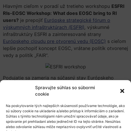
Hlavným cieľom v poradí už tretieho workshopu
ESFRI
RIs-EOSC Workshop: What does EOSC bring to RI
users?
je prepojiť
Európske strategické fórum o
výskumných infraštruktúrach
(
ESFRI)
,
výskumné
infraštruktúry ESFRI a zainteresované strany
Európskeho cloudu pre otvorenú vedu (EOSC)
s cieľom
lepšie pochopiť koncept EOSC, vrátane politík otvorenej
vedy a politík „FAIR“.
Podujatie sa zameria na súčasný stav Európskeho
cloudu pre otvorenú vedu a na to, ako tematické
Spravujte súhlas so súbormi
výskumné infraštruktúry a klastre ESFRI zapadajú do
cookie
rozvíjajúceho sa prostredia, vrátane partnerstva s
novozaloženou asociáciou EOSC.
Na poskytovanie tých najlepších skúseností používame technológie, ako
sú súbory cookie na ukladanie a/alebo prístup k informáciám o zariadení.
Súhlas s týmito technológiami nám umožní spracovávať údaje, ako je
Hlavné témy:
správanie pri prehliadaní alebo jedinečné ID na tejto stránke. Nesúhlas
alebo odvolanie súhlasu môže nepriaznivo ovplyvniť určité vlastnosti a
prepojenie EOSC, ESFRI a špičkových výskumných