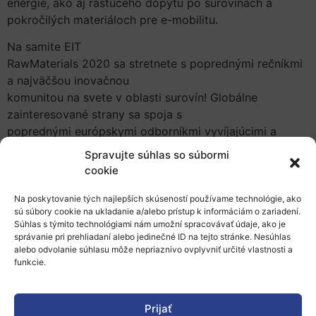
energie, ako aj rastúceho dopytu po surovinách a
pokročilých materiáloch pre e-mobilitu.
Na samite EIT
RawMaterials 2020 sa stretnete s poprednými rečníkmi
a najväčšou inovačnou
komunitou na svete v oblasti surovín! Globálne
zainteresované strany sa spoja s
poprednými európskymi odborníkmi vyvíjajúcimi a
zavádzajúcimi najnovšie
Spravujte súhlas so súbormi
technológie, výrobky a služby pre udržateľnú
cookie
konkurencieschopnosť odvetvia
surovín v Európe.
Na poskytovanie tých najlepších skúseností používame technológie, ako
sú súbory cookie na ukladanie a/alebo prístup k informáciám o zariadení.
Súhlas s týmito technológiami nám umožní spracovávať údaje, ako je
Prepojenie vedy, technológií a inovácií v sektore
správanie pri prehliadaní alebo jedinečné ID na tejto stránke. Nesúhlas
surovín pri prechode na zelenú energiu
alebo odvolanie súhlasu môže nepriaznivo ovplyvniť určité vlastnosti a
funkcie.
Na samite EIT RawMaterials 2020 sa predstavia tri
cesty: inovácie, fórum o rizikových materiáloch EIT a
Prijať
vzdelávanie, pričom niekoľko tematických stretnutí sa