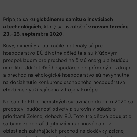
Pripojte sa ku
globálnemu samitu o inováciách
a technológiách
, ktorý sa uskutoční
v novom termíne
23.-25. septembra 2020
.
Kovy, minerály a pokročilé materiály sú pre
hospodárstvo EÚ životne dôležité a sú kľúčovým
predpokladom pre prechod na čistú energiu a budúcu
mobilitu. Udržateľné hospodárenie s prírodnými zdrojmi
a prechod na ekologické hospodárstvo sú nevyhnutné
na dosiahnutie konkurencieschopného hospodárstva
efektívne využívajúceho zdroje v Európe.
Na samite EIT o nerastných surovinách do roku 2020 sa
predstaví budúcnosť odvetvia surovín v súlade s
prioritami Zelenej dohody EÚ. Toto trojdňové podujatie
sa bude zaoberať digitalizáciou a inováciami v
oblastiach zahŕňajúcich prechod na dodávky zelenej