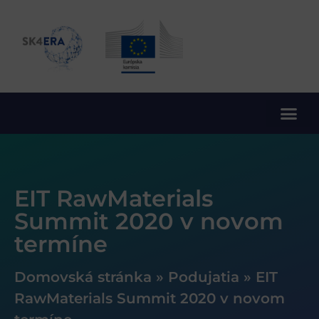
10. rámcový program EÚ pre výskum a inovácie
EIT RawMaterials
Summit 2020 v novom
termíne
Domovská stránka
»
Podujatia
»
EIT
RawMaterials Summit 2020 v novom