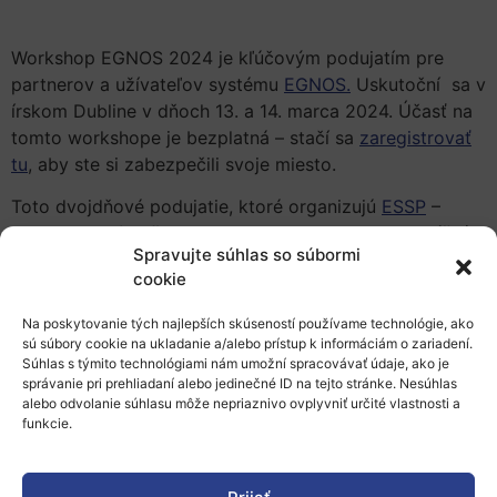
Workshop EGNOS 2024 je kľúčovým podujatím pre
partnerov a užívateľov systému
EGNOS.
Uskutoční sa v
írskom Dubline v dňoch 13. a 14. marca 2024. Účasť na
tomto workshope je bezplatná – stačí sa
zaregistrovať
tu
, aby ste si zabezpečili svoje miesto.
Toto dvojdňové podujatie, ktoré organizujú
ESSP
–
poskytovateľ služieb EGNOS – a
EUSPA
, bude zahŕňať
Spravujte súhlas so súbormi
špeciálne zasadnutie na predstavenie novej služby
cookie
EGNOS pre námorný sektor. Účastníci môžu taktiež
očakávať prezentácie od odborníkov na túto tému.
Na poskytovanie tých najlepších skúseností používame technológie, ako
Okrem iného sa účastníci podujatia dozvedia o
sú súbory cookie na ukladanie a/alebo prístup k informáciám o zariadení.
Súhlas s týmito technológiami nám umožní spracovávať údaje, ako je
budúcich plánoch programu EGNOS ako aj o jeho stave
správanie pri prehliadaní alebo jedinečné ID na tejto stránke. Nesúhlas
implementácie vo všetkých segmentoch trhu, vrátane
alebo odvolanie súhlasu môže nepriaznivo ovplyvniť určité vlastnosti a
letectva a multimodálnych aplikácií.
funkcie.
Pozrite si tohtoročnú
agendu
, kde kľúčoví rečníci z
popredných spoločností poskytnú komplexný prehľad o