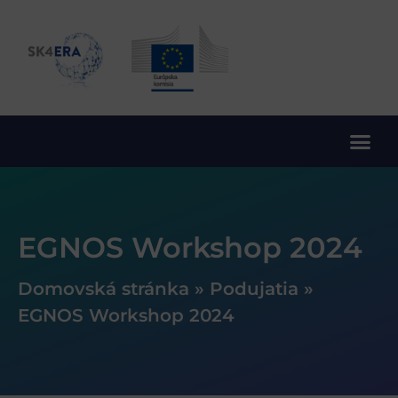
10. rámcový program EÚ pre výskum a inovácie
EGNOS Workshop 2024
Domovská stránka
»
Podujatia
»
EGNOS Workshop 2024