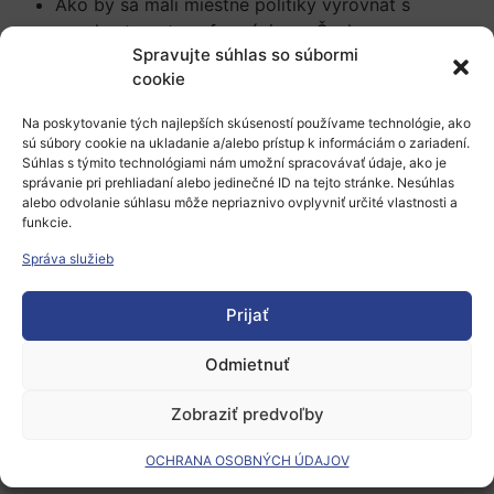
Ako by sa mali miestne politiky vyrovnať s
nevyhnutnou transformáciou v Česku a na
Spravujte súhlas so súbormi
Slovensku? Existujú určité národné alebo
cookie
regionálne stratégie prechodu automobilového
priemyslu?
Na poskytovanie tých najlepších skúseností používame technológie, ako
sú súbory cookie na ukladanie a/alebo prístup k informáciám o zariadení.
Ako vníma biznis sektor transformáciu
Súhlas s týmito technológiami nám umožní spracovávať údaje, ako je
automobilového priemyslu? Aké sú plány? Majú
správanie pri prehliadaní alebo jedinečné ID na tejto stránke. Nesúhlas
alebo odvolanie súhlasu môže nepriaznivo ovplyvniť určité vlastnosti a
dostatok finančných kapacít, zručností a
funkcie.
technológií?
Správa služieb
Aké zmeny prinesie automobilová transformácia
na trh práce? Môžu Česko a Slovensko využiť
Prijať
poznatky z transformácie uhoľných regiónov?
Odmietnuť
PANELISTI
Petr Dolejší (tbc)
, riaditeľ pre mobilitu a
Zobraziť predvoľby
udržateľnú dopravu Európskeho združenia
OCHRANA OSOBNÝCH ÚDAJOV
výrobcov automobilov (ACEA)