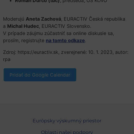
Roman Ďurčo (tbc)
, predseda, OS KOVO
Moderujú
Aneta Zachová
, EURACTIV Česká republika
a
Michal Hudec
, EURACTIV Slovensko.
V prípade záujmu zúčastniť sa online diskusie sa,
prosím, registrujte
na tomto odkaze
.
Zdroj: https://euractiv.sk, zverejnené: 10. 1. 2023, autor:
rpa
Pridať do Google Calendar
Európsky výskumný priestor
Oblasti našej podpory