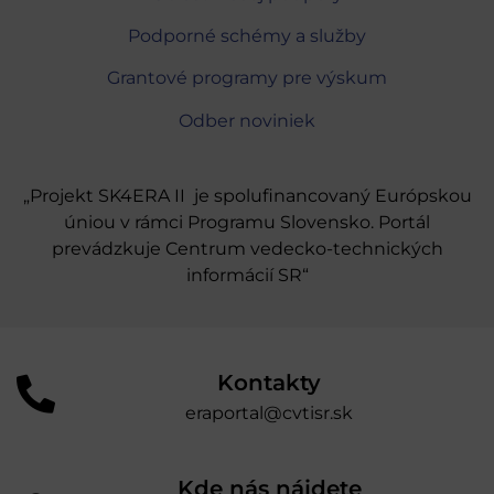
Podporné schémy a služby
Grantové programy pre výskum
Odber noviniek
„Projekt SK4ERA II je spolufinancovaný Európskou
úniou v rámci Programu Slovensko. Portál
prevádzkuje Centrum vedecko-technických
informácií SR“
Kontakty
eraportal@cvtisr.sk
Kde nás nájdete