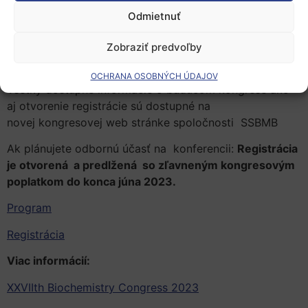
Prof. RNDr. Erik Sedlák, DrSc. (UPJŠ – Pavol Jozef
Odmietnuť
Šafárik University in Košice, TIP – UPJŠ –
Technology and Innovation Park of the Pavol
Zobraziť predvoľby
Jozef Šafárik University in Košice
OCHRANA OSOBNÝCH ÚDAJOV
Všetky dostupné informácie o budúcom kongrese ako
aj otvorenie registrácie sú dostupné na
novej kongresovej web stránke spoločnosti SSBMB
Ak plánujete odbornú účasť na konferencii:
Registrácia
je otvorená a predlžená so zľavneným kongresovým
poplatkom do konca júna 2023.
Program
Registrácia
Viac informácií:
XXVIIth Biochemistry Congress 2023