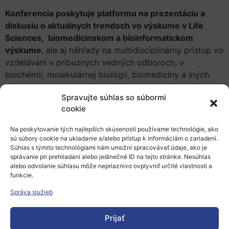
Konferencia poskytuje platformu na prezentáciu a
diskusiu o aktuálnych trendoch vo výskume v Life
Sciences, biomedicínskom a bioinformatickom
výskume
, ale aj náhľady na multidisciplinárny prístup vo
vzdelávaní v príbuzných vedných odboroch, v
biochémii, molekulárnej biológii, biomedicíny a iných.
V rámci konferencie je otvorená odborná sekcia
Spravujte súhlas so súbormi
týkajúca sa transferu technológií, momentálne sa návrhy
cookie
sekcií dopĺňajú na kongresovú stránku ako Topics and
Na poskytovanie tých najlepších skúseností používame technológie, ako
Chairs:
sú súbory cookie na ukladanie a/alebo prístup k informáciám o zariadení.
Súhlas s týmito technológiami nám umožní spracovávať údaje, ako je
7. Biotechnology and Technology Transfer in Life
správanie pri prehliadaní alebo jedinečné ID na tejto stránke. Nesúhlas
Sciences
alebo odvolanie súhlasu môže nepriaznivo ovplyvniť určité vlastnosti a
funkcie.
Prof. RNDr. Pavol Miškovský, DrSc. (UPJŠ – Pavol
Správa služieb
Jozef Šafárik University in Košice, TIP – UPJŠ –
Technology and Innovation Park of the Pavol
Prijať
Jozef Šafárik University in Košice)