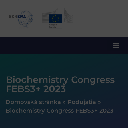
10. rámcový program EÚ pre výskum a inovácie
Biochemistry Congress
FEBS3+ 2023
Domovská stránka
»
Podujatia
»
Biochemistry Congress FEBS3+ 2023