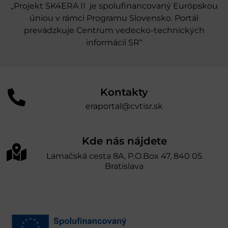
„Projekt SK4ERA II je spolufinancovaný Európskou
úniou v rámci Programu Slovensko. Portál
prevádzkuje Centrum vedecko-technických
informácií SR“
Kontakty
eraportal@cvtisr.sk
Kde nás nájdete
Lamačská cesta 8A, P.O.Box 47, 840 05
Bratislava