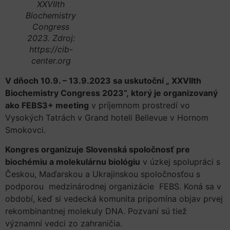
XXVIIth
Biochemistry
Congress
2023. Zdroj:
https://cib-
center.org
V dňoch 10.9. – 13.9.2023 sa uskutoční „ XXVIIth
Biochemistry Congress 2023“, ktorý je organizovaný
ako FEBS3+ meeting
v príjemnom prostredí vo
Vysokých Tatrách v Grand hoteli Bellevue v Hornom
Smokovci.
Kongres organizuje Slovenská spoločnosť pre
biochémiu a molekulárnu biológiu
v úzkej spolupráci s
Českou, Maďarskou a Ukrajinskou spoločnosťou s
podporou medzinárodnej organizácie FEBS. Koná sa v
období, keď si vedecká komunita pripomína objav prvej
rekombinantnej molekuly DNA. Pozvaní sú tiež
významní vedci zo zahraničia.