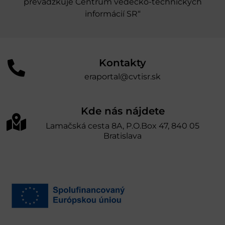
prevádzkuje Centrum vedecko-technických
informácií SR“
Kontakty
eraportal@cvtisr.sk
Kde nás nájdete
Lamačská cesta 8A, P.O.Box 47, 840 05
Bratislava