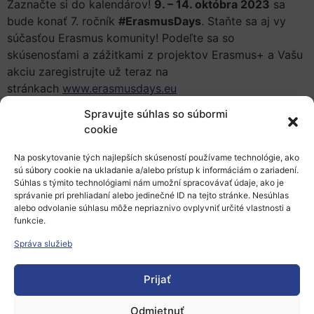
Zaznačte si do kalendárov!
9. – 14. októbra 2023
sa
bude konať 7. ročník
#ErasmusDays
. Staňte sa aj vy
súčasťou Erasmus komunity! Podeľte sa so
skúsenosťami a zážitkami z projektov Erasmus+ a Vašu
akciu zaregistrujte už teraz na
stránkach
www.erasmusdays.eu
Spravujte súhlas so súbormi
Slovensko sa do tejto aktivity zapojí už piatykrát.
cookie
Minulý rok mnoho z Vás urobilo veľa pre svoje okolie a
svoju komunitu. Na Slovensku ste organizovali 104
Na poskytovanie tých najlepších skúseností používame technológie, ako
podujatí, ktoré boli inšpiráciou pre ostatných po celom
sú súbory cookie na ukladanie a/alebo prístup k informáciám o zariadení.
svete.
Tento rok môžeme na mape sveta zviditeľniť
Súhlas s týmito technológiami nám umožní spracovávať údaje, ako je
správanie pri prehliadaní alebo jedinečné ID na tejto stránke. Nesúhlas
Slovensko ešte viac!
alebo odvolanie súhlasu môže nepriaznivo ovplyvniť určité vlastnosti a
funkcie.
Viac informácií:
Správa služieb
6 dní osláv programu Erasmus+
Prijať
Zdroj: https://www.erasmusplus.sk, zverejnené: 29. 9.
2023, autor: rpa
Odmietnuť