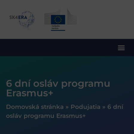
10. rámcový program EÚ pre výskum a inovácie
6 dní osláv programu
Erasmus+
Domovská stránka
»
Podujatia
»
6 dní
osláv programu Erasmus+