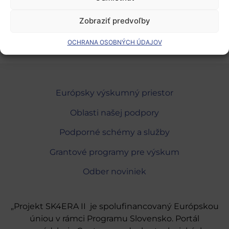
Pridať do Google Calendar
Zobraziť predvoľby
OCHRANA OSOBNÝCH ÚDAJOV
Európsky výskumný priestor
Oblasti našej podpory
Podporné schémy a služby
Grantové programy pre výskum
Odber noviniek
„Projekt SK4ERA II je spolufinancovaný Európskou
úniou v rámci Programu Slovensko. Portál