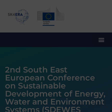
10. rámcový program EÚ pre výskum a inovácie
2nd South East
European Conference
on Sustainable
Development of Energy,
Water and Environment
Systems (SDEWES