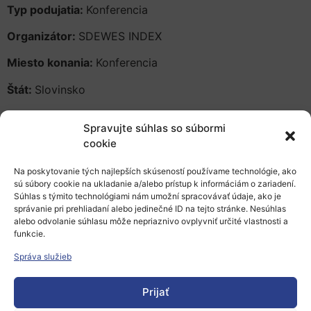
Typ podujatia:
Konferencia
Organizátor:
SDEWES INDEX
Miesto konania:
Konferencia
Štát:
Slovinsko
Spravujte súhlas so súbormi
cookie
Srdečne Vás pozývame na konferenciu s názvom –
2nd
Na poskytovanie tých najlepších skúseností používame technológie, ako
sú súbory cookie na ukladanie a/alebo prístup k informáciám o zariadení.
South East European Conference on Sustainable
Súhlas s týmito technológiami nám umožní spracovávať údaje, ako je
Development of Energy, Water and Environment
správanie pri prehliadaní alebo jedinečné ID na tejto stránke. Nesúhlas
Systems (SDEWES SEE2016
), ktorá sa bude konať od
alebo odvolanie súhlasu môže nepriaznivo ovplyvniť určité vlastnosti a
funkcie.
15. do 18.juna 2016 v mestách Piraň a Portorož v
Slovinsku.
Správa služieb
Viac informácii nájdete na týchto stránkach:
Prijať
http://www.piran2016.sdewes.org