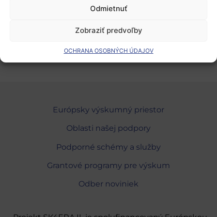
Odmietnuť
POZOR:
ešte stále je tu možnosť podať
abstrakty
Zobraziť predvoľby
Pridať do Google Calendar
OCHRANA OSOBNÝCH ÚDAJOV
Európsky výskumný priestor
Oblasti našej podpory
Podporné schémy a služby
Grantové programy pre výskum
Odber noviniek