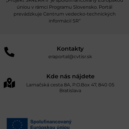
„Projekt SK4ERA II je spolufinancovaný Európskou
úniou v rámci Programu Slovensko. Portál
prevádzkuje Centrum vedecko-technických
informácií SR“
Kontakty
eraportal@cvtisr.sk
Kde nás nájdete
Lamačská cesta 8A, P.O.Box 47, 840 05
Bratislava