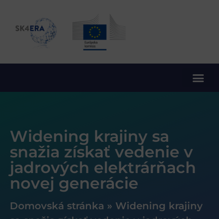
10. rámcový program EÚ pre výskum a inovácie
Widening krajiny sa
snažia získať vedenie v
jadrových elektrárňach
novej generácie
Domovská stránka
»
Widening krajiny