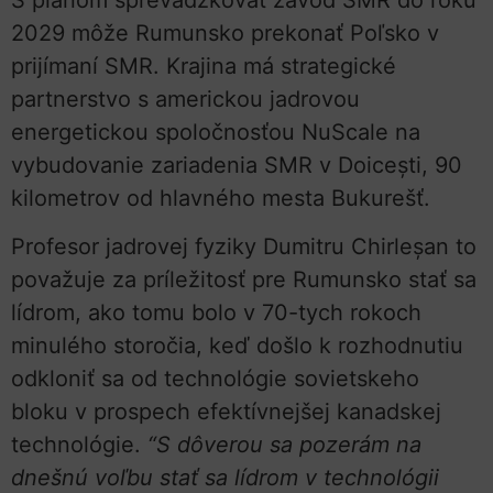
2029 môže Rumunsko prekonať Poľsko v
prijímaní SMR. Krajina má strategické
partnerstvo s americkou jadrovou
energetickou spoločnosťou NuScale na
vybudovanie zariadenia SMR v Doicești, 90
kilometrov od hlavného mesta Bukurešť.
Profesor jadrovej fyziky Dumitru Chirleșan to
považuje za príležitosť pre Rumunsko stať sa
lídrom, ako tomu bolo v 70-tych rokoch
minulého storočia, keď došlo k rozhodnutiu
odkloniť sa od technológie sovietskeho
bloku v prospech efektívnejšej kanadskej
technológie.
“S dôverou sa pozerám na
dnešnú voľbu stať sa lídrom v technológii