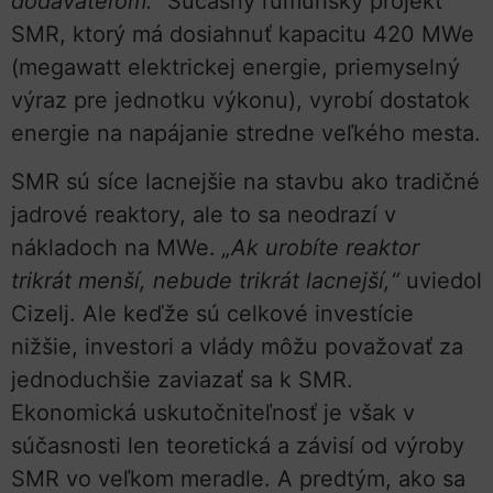
dodávateľom.”
Súčasný rumunský projekt
SMR, ktorý má dosiahnuť kapacitu 420 MWe
(megawatt elektrickej energie, priemyselný
výraz pre jednotku výkonu), vyrobí dostatok
energie na napájanie stredne veľkého mesta.
SMR sú síce lacnejšie na stavbu ako tradičné
jadrové reaktory, ale to sa neodrazí v
nákladoch na MWe.
„Ak urobíte reaktor
trikrát menší, nebude trikrát lacnejší,“
uviedol
Cizelj. Ale keďže sú celkové investície
nižšie, investori a vlády môžu považovať za
jednoduchšie zaviazať sa k SMR.
Ekonomická uskutočniteľnosť je však v
súčasnosti len teoretická a závisí od výroby
SMR vo veľkom meradle. A predtým, ako sa