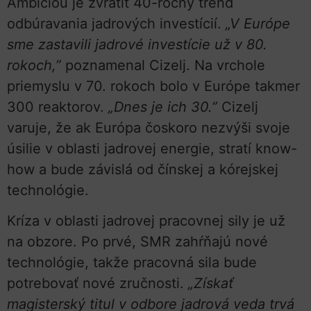
Ambíciou je zvrátiť 40-ročný trend
odbúravania jadrových investícií.
„V Európe
sme zastavili jadrové investície už v 80.
rokoch,”
poznamenal Cizelj. Na vrchole
priemyslu v 70. rokoch bolo v Európe takmer
300 reaktorov.
„Dnes je ich 30.”
Cizelj
varuje, že ak Európa čoskoro nezvýši svoje
úsilie v oblasti jadrovej energie, stratí know-
how a bude závislá od čínskej a kórejskej
technológie.
Kríza v oblasti jadrovej pracovnej sily je už
na obzore. Po prvé, SMR zahŕňajú nové
technológie, takže pracovná sila bude
potrebovať nové zručnosti.
„Získať
magisterský titul v odbore jadrová veda trvá