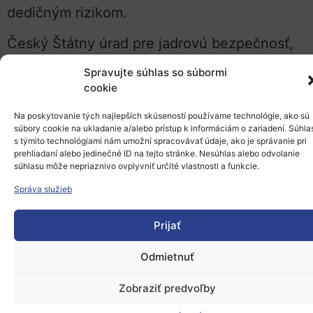
dedičným rizikom.
Český Štátny úrad pre jadrovú bezpečnosť,
ktorý sa v súčasnosti podieľa na príprave
Spravujte súhlas so súbormi
legislatívy na schválenie a hodnotenie SMR,
cookie
spolupracuje s ďalšími národnými a
Na poskytovanie tých najlepších skúseností používame technológie, ako sú
medzinárodnými jadrovými dozornými
súbory cookie na ukladanie a/alebo prístup k informáciám o zariadení. Súhla
s týmito technológiami nám umožní spracovávať údaje, ako je správanie pri
orgánmi na výmene informácií a harmonizácii
prehliadaní alebo jedinečné ID na tejto stránke. Nesúhlas alebo odvolanie
súhlasu môže nepriaznivo ovplyvniť určité vlastnosti a funkcie.
procesu. Kancelária v súčasnosti
spolupracuje s maďarskými a poľskými
Správa služieb
regulátormi a je súčasťou väčších
Prijať
medzinárodných mechanizmov. Patria sem
Európska skupina regulačných orgánov pre
Odmietnuť
jadrovú bezpečnosť, Asociácia
Zobraziť predvoľby
západoeurópskych regulačných orgánov pre