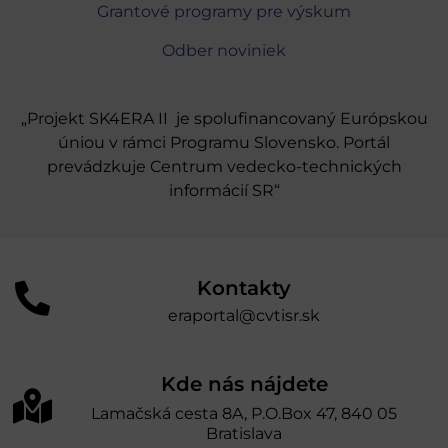
Grantové programy pre výskum
Odber noviniek
„Projekt SK4ERA II je spolufinancovaný Európskou
úniou v rámci Programu Slovensko. Portál
prevádzkuje Centrum vedecko-technických
informácií SR“
Kontakty
eraportal@cvtisr.sk
Kde nás nájdete
Lamačská cesta 8A, P.O.Box 47, 840 05
Bratislava