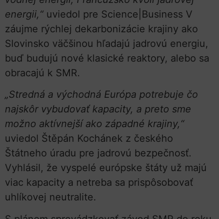
energii,“
uviedol pre Science|Business V
záujme rýchlej dekarbonizácie krajiny ako
Slovinsko väčšinou hľadajú jadrovú energiu,
buď budujú nové klasické reaktory, alebo sa
obracajú k SMR.
„Stredná a východná Európa potrebuje čo
najskôr vybudovať kapacity, a preto sme
možno aktívnejší ako západné krajiny,“
uviedol Štěpán Kochánek z českého
Štátneho úradu pre jadrovú bezpečnosť.
Vyhlásil, že vyspelé európske štáty už majú
viac kapacity a netreba sa prispôsobovať
uhlíkovej neutralite.
S plánom sprevádzkovať závod SMR do roku