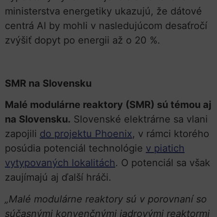
ministerstva energetiky ukazujú, že dátové
centrá AI by mohli v nasledujúcom desaťročí
zvýšiť dopyt po energii až o 20 %.
SMR na Slovensku
Malé modulárne reaktory (SMR) sú témou aj
na Slovensku.
Slovenské elektrárne sa vlani
zapojili
do projektu Phoenix
, v rámci ktorého
posúdia potenciál technológie
v piatich
vytypovaných lokalitách
. O potenciál sa však
zaujímajú aj ďalší hráči.
„Malé modulárne reaktory sú v porovnaní so
súčasnými konvenčnými jadrovými reaktormi