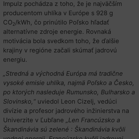
Impulz pochádza z toho, že je najväčším
producentom uhlíka v Európe s 928 g
CO
/kWh, čo prinútilo Poľsko hľadať
2
alternatívne zdroje energie. Rovnaká
motivácia bola svedkom toho, že ďalšie
krajiny v regióne začali skúmať jadrovú
energiu.
„Stredná a východná Európa má tradične
vysoké emisie uhlíka, najmä Poľsko a Česko,
po ktorých nasleduje Rumunsko, Bulharsko a
Slovinsko,“
uviedol Leon Cizelj, vedúci
divízie a profesor jadrového inžinierstva na
Univerzite v Ľubľane
„Len Francúzsko a
Škandinávia sú zelené : Škandinávia kvôli
vodnej energii, Francúzsko kvôli jadrovej