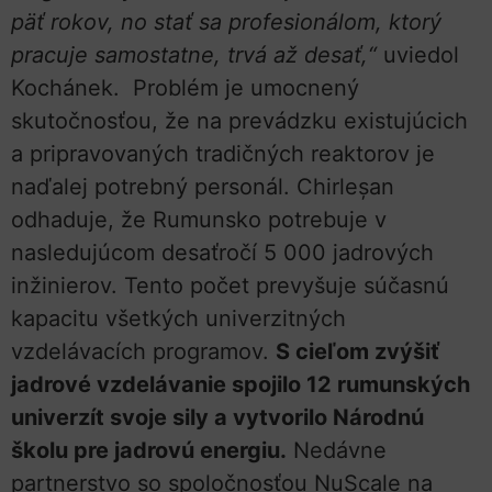
päť rokov, no stať sa profesionálom, ktorý
pracuje samostatne, trvá až desať,“
uviedol
Kochánek. Problém je umocnený
skutočnosťou, že na prevádzku existujúcich
a pripravovaných tradičných reaktorov je
naďalej potrebný personál. Chirleșan
odhaduje, že Rumunsko potrebuje v
nasledujúcom desaťročí 5 000 jadrových
inžinierov. Tento počet prevyšuje súčasnú
kapacitu všetkých univerzitných
vzdelávacích programov.
S cieľom zvýšiť
jadrové vzdelávanie spojilo 12 rumunských
univerzít svoje sily a vytvorilo Národnú
školu pre jadrovú energiu.
Nedávne
partnerstvo so spoločnosťou NuScale na