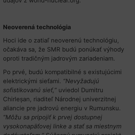
údajov z world-nuclear.org.
Neoverená technológia
Hoci ide o zatiaľ neoverenú technológiu,
očakáva sa, že SMR budú ponúkať výhody
oproti tradičným jadrovým zariadeniam.
Po prvé, budú kompatibilné s existujúcimi
elektrickými sieťami.
“Nevyžadujú
sofistikovanú sieť,”
uviedol Dumitru
Chirleșan, riaditeľ Národnej univerzitnej
aliancie pre jadrovú energiu v Rumunsku.
“Môžu sa pripojiť k prvej dostupnej
vysokonapäťovej linke a stať sa miestnym