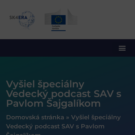
10. rámcový program EÚ pre výskum a inovácie
Vyšiel špeciálny
Vedecký podcast SAV s
Pavlom Šajgalíkom
Domovská stránka
»
Vyšiel špeciálny
Vedecký podcast SAV s Pavlom