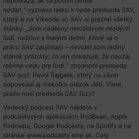
neprekáža, ak sa potom dlhšie
nedarí,“
vyznáva lásku k vede predseda SAV,
ktorý si na Víkende so SAV si prezrel všetky
stánky.
„Som nadšený množstvom mladých
ľudí, rodičov s malými deťmi, ktoré sa o
prácu SAV zaujímajú – nevidel som jediný
stánok prázdny, čo len dokazuje, že naozaj
robíme vedu pre ľudí,“
zhodnotil predseda
SAV prof. Pavol Šajgalík, ktorý na záver
odpovedal aj niekoľko otázok detí. Viete,
prečo nosí predseda SAV fúzy?
Vedecký podcast SAV nájdete v
podcastových aplikáciách PodBean, Apple
Podcasts, Google Podcasts, na Spotify a na
stránke www.podcasty.sme.sk. Celý