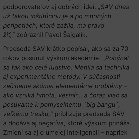
podporovateľov aj dobrých ideí.
„SAV dnes
už takou inštitúciou je a po mnohých
peripetiách, ktoré zažila, má právo
žiť,“
zdôraznil Pavol Šajgalík.
Predseda SAV krátko popísal, ako sa za 70
rokov posunul výskum akadémie.
„Pohýnal
sa tak ako celé ľudstvo. Menila sa technika
aj experimentálne metódy. V súčasnosti
začíname skúmať elementárne problémy –
ako vzniká hmota, vesmír… a čoraz viac sa
posúvame k pomyselnému ´big bangu´,
veľkému tresku,“
približuje predseda SAV
a dodáva aj negatíva, ktoré výskum prináša.
Zmieni sa aj o umelej inteligencii – napriek