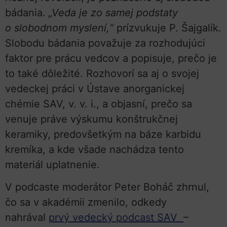
bádania.
„Veda je zo samej podstaty
o slobodnom myslení,“
prízvukuje P. Šajgalík.
Slobodu bádania považuje za rozhodujúci
faktor pre prácu vedcov a popisuje, prečo je
to také dôležité. Rozhovorí sa aj o svojej
vedeckej práci v Ústave anorganickej
chémie SAV, v. v. i., a objasní, prečo sa
venuje práve výskumu konštrukčnej
keramiky, predovšetkým na báze karbidu
kremíka, a kde všade nachádza tento
materiál uplatnenie.
V podcaste moderátor Peter Boháč zhrnul,
čo sa v akadémii zmenilo, odkedy
nahrával
prvý vedecký podcast SAV
–