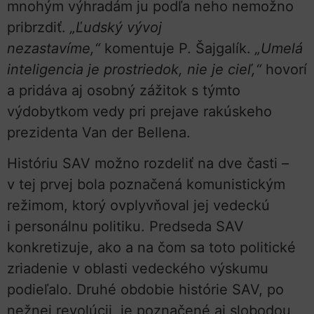
mnohým výhradám ju podľa neho nemožno
pribrzdiť.
„Ľudský vývoj
nezastavíme,“
komentuje P. Šajgalík.
„Umelá
inteligencia je prostriedok, nie je cieľ,“
hovorí
a pridáva aj osobný zážitok s týmto
výdobytkom vedy pri prejave rakúskeho
prezidenta Van der Bellena.
Históriu SAV možno rozdeliť na dve časti –
v tej prvej bola poznačená komunistickým
režimom, ktorý ovplyvňoval jej vedeckú
i personálnu politiku. Predseda SAV
konkretizuje, ako a na čom sa toto politické
zriadenie v oblasti vedeckého výskumu
podieľalo. Druhé obdobie histórie SAV, po
nežnej revolúcii, je poznačené aj slobodou