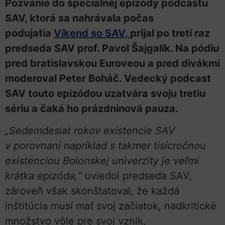
Pozvanie do špeciálnej epizódy podcastu
SAV, ktorá sa nahrávala počas
podujatia
Víkend so SAV
,
prijal po tretí raz
predseda SAV prof. Pavol Šajgalík. Na pódiu
pred bratislavskou Euroveou a pred divákmi
moderoval Peter Boháč. Vedecký podcast
SAV touto epizódou uzatvára svoju tretiu
sériu a čaká ho prázdninová pauza.
„Sedemdesiat rokov existencie SAV
v porovnaní napríklad s takmer tisícročnou
existenciou Bolonskej univerzity je veľmi
krátka epizóda,“
uviedol predseda SAV,
zároveň však skonštatoval, že každá
inštitúcia musí mať svoj začiatok, nadkritické
množstvo vôle pre svoj vznik,