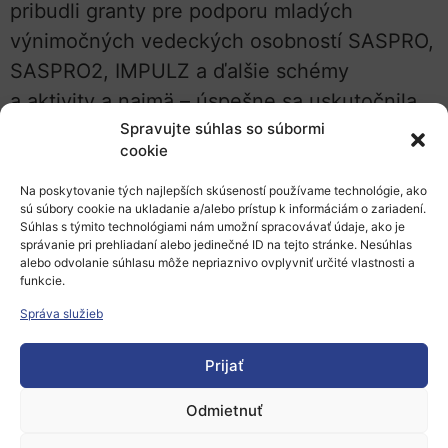
pribudli granty pre podporu mladých
výnimočných vedeckých osobností SASPRO,
SASPRO2, IMPULZ a ďalšie schémy
a aktivity a najmä – úspešne sa uskutočnila
Spravujte súhlas so súbormi
transformácia ústavov SAV na verejné
cookie
výskumné inštitúcie.
„Povedané športovou
technológiou – natrénované máme, len sa
Na poskytovanie tých najlepších skúseností používame technológie, ako
sú súbory cookie na ukladanie a/alebo prístup k informáciám o zariadení.
musíme rozbehnúť,“
popisuje tieto míľniky
Súhlas s týmito technológiami nám umožní spracovávať údaje, ako je
správanie pri prehliadaní alebo jedinečné ID na tejto stránke. Nesúhlas
predseda SAV. Významnú úlohu zohráva
alebo odvolanie súhlasu môže nepriaznivo ovplyvniť určité vlastnosti a
financovanie nielen akadémie, ale aj vedy na
funkcie.
Slovensku, ktoré výrazne zaostáva za
Správa služieb
krajinami EÚ.
„Ľudia, ktorí pracujú v SAV, sú
Prijať
veľkej väčšine entuziasti a ja si ich preto
veľmi vážim,“
oceňuje prácu vedcov-kolegov
Odmietnuť
predseda SAV a zdôrazňuje pritom, že sú