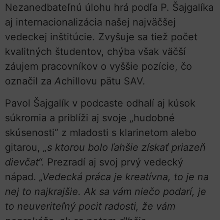
Nezanedbateľnú úlohu hrá podľa P. Šajgalíka
aj internacionalizácia našej najväčšej
vedeckej inštitúcie. Zvyšuje sa tiež počet
kvalitných študentov, chýba však väčší
záujem pracovníkov o vyššie pozície, čo
označil za
A
chillovu pätu SAV.
Pavol Šajgalík v podcaste odhalí aj kúsok
súkromia a priblíži aj svoje „hudobné
skúsenosti“ z mladosti s klarinetom alebo
gitarou,
„s ktorou bolo ľahšie získať priazeň
dievčat“.
Prezradí aj svoj prvý vedecký
nápad.
„Vedecká práca je kreatívna, to je na
nej to najkrajšie. Ak sa vám niečo podarí, je
to neuveriteľný pocit radosti, že vám