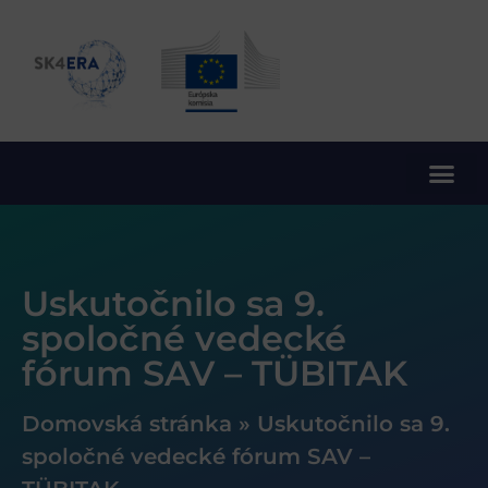
10. rámcový program EÚ pre výskum a inovácie
Uskutočnilo sa 9.
spoločné vedecké
fórum SAV – TÜBITAK
Domovská stránka
»
Uskutočnilo sa 9.
spoločné vedecké fórum SAV –