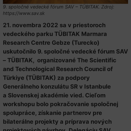
9. spoločné vedecké fórum SAV – TÜBITAK. Zdroj:
https://www.sav.sk
21. novembra 2022 sa v priestoroch
vedeckého parku
TÜBITAK
Marmara
Research Centre Gebze (Turecko)
uskutočnilo 9. spoločné vedecké fórum SAV
– TÜBITAK, organizované The Scientific
and Technological Research Council of
T
ürkiye (T
ÜBITAK
) za podpory
Generálneho konzulátu SR v Istanbule
a Slovenskej akadémie vied. Cieľom
workshopu bolo pokračovanie spoločnej
spolupráce, získanie partnerov pre
bilaterálne projekty a príprava nových
projektových návrhov.
Delegáciu SAV