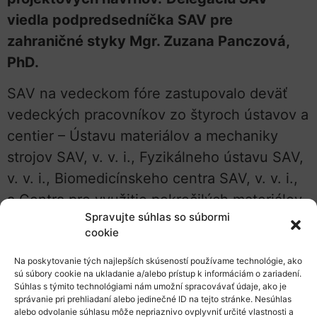
viedla podpredsedníčka SAV pre
zahraničné styky Mgr. Zuzana Panczová,
PhD.
SAV na vedeckom fóre zastupovalo deväť
vedeckých pracovníkov zo štyroch ústavov a
centier – Ústavu materiálov a mechaniky
strojov SAV, v. v. i., Fyzikálneho ústavu SAV,
v. v. i., Biomedicínskeho centra SAV, v. v. i.,
a Centra pre využitie pokročilých materiálov
Spravujte súhlas so súbormi
SAV, v. v. i. Podujatie podporil Generálny
cookie
konzulát SR (GK SR) v Istanbule formou
spolupráce pri organizovaní a účasťou na
Na poskytovanie tých najlepších skúseností používame technológie, ako
sú súbory cookie na ukladanie a/alebo prístup k informáciám o zariadení.
podujatí.
Súhlas s týmito technológiami nám umožní spracovávať údaje, ako je
správanie pri prehliadaní alebo jedinečné ID na tejto stránke. Nesúhlas
alebo odvolanie súhlasu môže nepriaznivo ovplyvniť určité vlastnosti a
Za tureckú stranu sa na podujatí zúčastnil