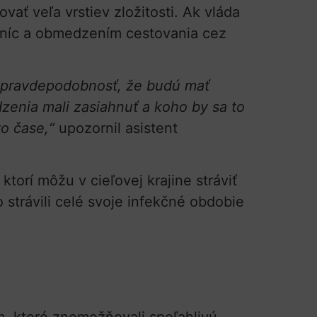
ať veľa vrstiev zložitosti. Ak vláda
aníc a obmedzením cestovania cez
u pravdepodobnosť, že budú mať
enia mali zasiahnuť a koho by sa to
o čase,“
upozornil asistent
 ktorí môžu v cieľovej krajine stráviť
o strávili celé svoje infekčné obdobie