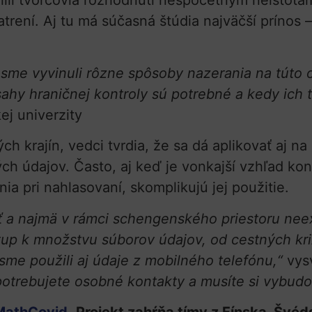
elili tvorcovia rozhodnutí nespočetným neistotá
trení. Aj tu má súčasná štúdia najväčší prínos
 sme vyvinuli rôzne spôsoby nazerania na túto 
hy hraničnej kontroly sú potrebné a kedy ich t
ej univerzity
ch krajín, vedci tvrdia, že sa dá aplikovať aj n
ých údajov. Často, aj keď je vonkajší vzhľad ko
ia pri nahlasovaní, skomplikujú jej použitie.
kať a najmä v rámci schengenského priestoru ne
tup k množstvu súborov údajov, od cestných križ
 sme použili aj údaje z mobilného telefónu,“
vysv
trebujete osobné kontakty a musíte si vybudo