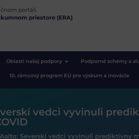
ačnom portáli
skumnom priestore (ERA)
Oblasti našej podpory
Podporné schémy a sl
10. rámcový program EÚ pre výskum a inovácie
everskí vedci vyvinuli pred
 COVID
 Aalto: Severskí vedci vyvinuli prediktívny 