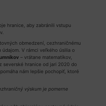
je hranice, aby zabránili vstupu
v.
estovných obmedzení, cezhraničnému
 údajom. V rámci veľkého úsilia o
kumníkov
– vrátane matematikov,
ez severské hranice od jari 2020 do
 pomáha nám lepšie pochopiť, ktoré
o cezhraničný výskum je pomerne