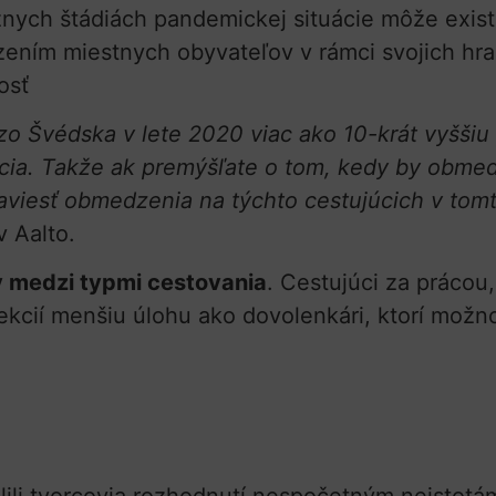
nych štádiách pandemickej situácie môže existov
zením miestnych obyvateľov v rámci svojich hr
osť
 zo Švédska v lete 2020 viac ako 10-krát vyšši
ia. Takže ak premýšľate o tom, kedy by obmedz
zaviesť obmedzenia na týchto cestujúcich v tomt
v Aalto.
y medzi typmi cestovania
. Cestujúci za prácou,
infekcií menšiu úlohu ako dovolenkári, ktorí možn