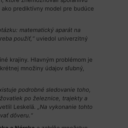
m, ktoré znemožňovali spoľahlivú
 – ako prediktívny model pre budúce
otázku: matematický aparát na
reba použiť,“
uviedol univerzitný
a iné krajiny. Hlavným problémom je
nkrétnej množiny údajov sľubný,
existuje podrobné sledovanie toho,
ovatiek po železnice, trajekty a
etlil Leskelä.
„Na vykonanie tohto
vať dôveru.“