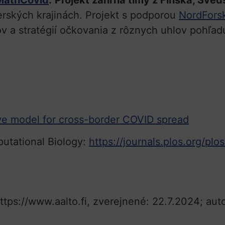
cMathCovid
.
Projekt zahŕňa tímy z Fínska, Švé
verských krajinách.
Projekt s podporou
NordFors
 a stratégií očkovania z rôznych uhlov pohľad
ive model for cross-border COVID spread
utational Biology:
https://journals.plos.org/plo
ttps://www.aalto.fi, zverejnené: 22.7.2024; auto