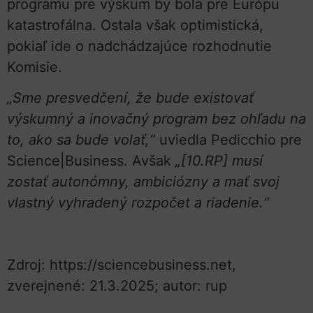
programu pre výskum by bola pre Európu
katastrofálna. Ostala však optimistická,
pokiaľ ide o nadchádzajúce rozhodnutie
Komisie.
„Sme presvedčení, že bude existovať
výskumný a inovačný program bez ohľadu na
to, ako sa bude volať,“
uviedla Pedicchio pre
Science|Business. Avšak
„[10.RP] musí
zostať autonómny, ambiciózny a mať svoj
vlastný vyhradený rozpočet a riadenie.“
Zdroj: https://sciencebusiness.net,
zverejnené: 21.3.2025; autor: rup