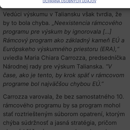
konkurencieschopnosť.
OCHRANA OSOBNÝCH ÚDAJOV
Vedúci výskumu v Taliansku však tvrdia, že
by to bola chyba.
„Neexistencia rámcového
programu pre výskum by ignorovala […]
Rámcový program ako základný kameň EÚ a
Európskeho výskumného priestoru (ERA),“
uviedla Maria Chiara Carrozza, predsedníčka
Národnej rady pre výskum Talianska.
“V
čase, ako je tento, by krok späť v rámcovom
programe bol najväčšou chybou EÚ.”
Carrozza varovala, že bez samostatného 10.
rámcového programu by sa program mohol
stať roztriešteným súborom opatrení, ktorým
chýba súdržnosť a jasná stratégia, pričom