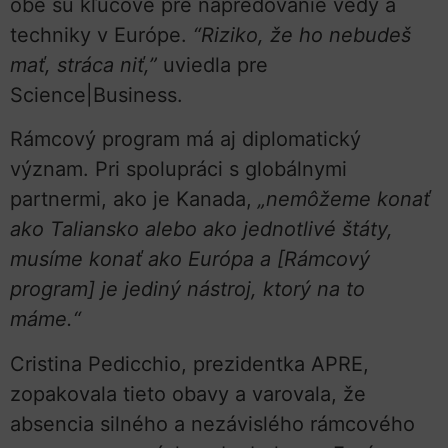
obe sú kľúčové pre napredovanie vedy a
techniky v Európe.
“Riziko, že ho nebudeš
mať, stráca niť,”
uviedla pre
Science|Business.
Rámcový program má aj diplomatický
význam. Pri spolupráci s globálnymi
partnermi, ako je Kanada,
„nemôžeme konať
ako Taliansko alebo ako jednotlivé štáty,
musíme konať ako Európa a [Rámcový
program] je jediný nástroj, ktorý na to
máme.“
Cristina Pedicchio, prezidentka APRE,
zopakovala tieto obavy a varovala, že
absencia silného a nezávislého rámcového