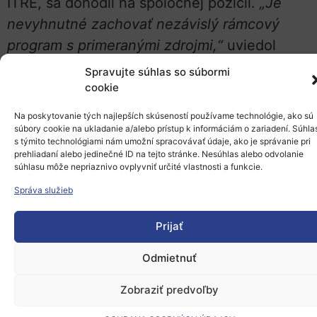
ITRE, sa dohodli na spoločnej pozícii.
„Je
nevyhnutné zachovať nezávislý rámcový
program s primeranými zdrojmi,“
uviedol
Gori.
Spravujte súhlas so súbormi
cookie
Začiatkom tohto mesiaca Parlament aj Rada
Na poskytovanie tých najlepších skúseností používame technológie, ako sú
prijali svoje pozície k nástupcovi Horizontu
súbory cookie na ukladanie a/alebo prístup k informáciám o zariadení. Súhla
Európa, pričom zdôraznili, že
10. RP by mal
s týmito technológiami nám umožní spracovávať údaje, ako je správanie pri
prehliadaní alebo jedinečné ID na tejto stránke. Nesúhlas alebo odvolanie
zostať „samostatným“ rámcovým
súhlasu môže nepriaznivo ovplyvniť určité vlastnosti a funkcie.
programom
.
Správa služieb
Hoci sa zdá, že samostatný rámcový
Prijať
program je súčasťou článku 182 zmlúv EÚ,
existujú podozrenia, že Komisia môže hľadať
Odmietnuť
právne riešenie, ktoré by jej umožnilo zložiť
Zobraziť predvoľby
10. RP do nového Fondu pre