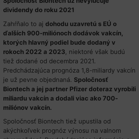
Spoločnosť Biontech už nevylučuje
dividendy do roku 2021
Zahŕňalo to aj
dohodu uzavretú s EÚ o
ďalších 900-miliónoch dodávok vakcín,
ktorých hlavný podiel bude dodaný v
rokoch 2022 a 2023
, niektoré však budú
tiež dodané od decembra 2021.
Predchádzajúca prognóza 1,8-miliardy vakcín
je už pevne objednaná.
Spoločnosť
Biontech a jej partner Pfizer doteraz vyrobili
miliardu vakcín a dodali viac ako 700-
miliónov vakcín.
Spoločnosť Biontech tiež upustila od
akýchkoľvek prognóz výnosu na valnom