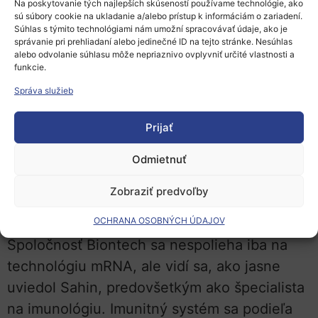
Na poskytovanie tých najlepších skúseností používame technológie, ako
bude mať v budúcnosti tiež silné postavenie
sú súbory cookie na ukladanie a/alebo prístup k informáciám o zariadení.
Súhlas s týmito technológiami nám umožní spracovávať údaje, ako je
v tejto oblasti.
správanie pri prehliadaní alebo jedinečné ID na tejto stránke. Nesúhlas
alebo odvolanie súhlasu môže nepriaznivo ovplyvniť určité vlastnosti a
Na druhej strane chce spoločnosť Biontech
funkcie.
tiež masívne pokročiť vo výskume v oblasti
Správa služieb
onkológie a iných chorôb. Spoločnosť teraz
pracuje na 14 kandidátoch na výrobky v
Prijať
klinických štúdiách. Ako uviedol Sahin:
Odmietnuť
„Celkovo sme plánovali zahájiť desať
klinických štúdií v roku 2021.“
Prví pacienti
Zobraziť predvoľby
boli liečení v štyroch z týchto štúdií.
OCHRANA OSOBNÝCH ÚDAJOV
Spoločnosť Biontech sa nespolieha iba na
technológiu mRNA, ale vidí sa, ako jasne
uviedol Sahin, predovšetkým ako špecialista
na imunológiu. Imunitný systém sa podieľa