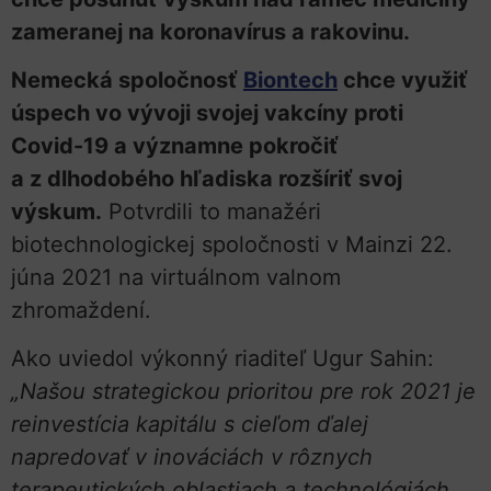
zameranej na koronavírus a rakovinu.
Nemecká spoločnosť
Biontech
chce využiť
úspech vo vývoji svojej vakcíny proti
Covid-19 a významne pokročiť
a z dlhodobého hľadiska rozšíriť svoj
výskum.
Potvrdili to manažéri
biotechnologickej spoločnosti v Mainzi 22.
júna 2021 na virtuálnom valnom
zhromaždení.
Ako uviedol výkonný riaditeľ Ugur Sahin:
„Našou strategickou prioritou pre rok 2021 je
reinvestícia kapitálu s cieľom ďalej
napredovať v inováciách v rôznych
terapeutických oblastiach a technológiách,