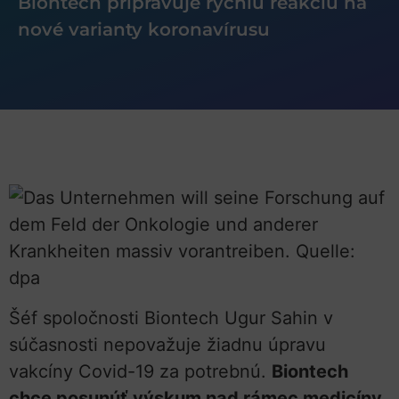
Biontech pripravuje rýchlu reakciu na
nové varianty koronavírusu
Šéf spoločnosti Biontech Ugur Sahin v
súčasnosti nepovažuje žiadnu úpravu
vakcíny Covid-19 za potrebnú.
Biontech
chce posunúť výskum nad rámec medicíny