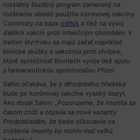
rozsiahly študijný program zameraný na
rozšírenie oblastí použitia koronovej vakcíny
Comirnaty na báze
mRNA
a tiež na vývoj
ďalších vakcín proti infekčným chorobám. V
treťom štvrťroku sa majú začať napríklad
klinické skúšky s vakcínou proti chrípke,
ktoré spoločnosť Biontech vyvíja tiež spolu
s farmaceutickou spoločnosťou Pfizer.
Sahin očakáva, že z dlhodobého hľadiska
bude po korónovej vakcíne vysoký dopyt.
Ako dodal Sahin:
„Pozorujeme, že imunita sa
časom zníži a objavia sa nové varianty.
Predpokladám, že tretie očkovanie na
zvýšenie imunity by mohlo mať veľkú