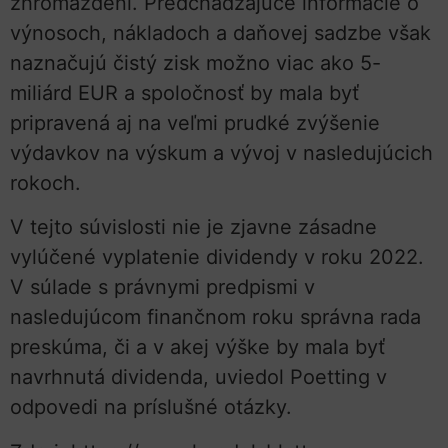
zhromaždení. Predchádzajúce informácie o
výnosoch, nákladoch a daňovej sadzbe však
naznačujú čistý zisk možno viac ako 5-
miliárd EUR a spoločnosť by mala byť
pripravená aj na veľmi prudké zvýšenie
výdavkov na výskum a vývoj v nasledujúcich
rokoch.
V tejto súvislosti nie je zjavne zásadne
vylúčené vyplatenie dividendy v roku 2022.
V súlade s právnymi predpismi v
nasledujúcom finančnom roku správna rada
preskúma, či a v akej výške by mala byť
navrhnutá dividenda, uviedol Poetting v
odpovedi na príslušné otázky.