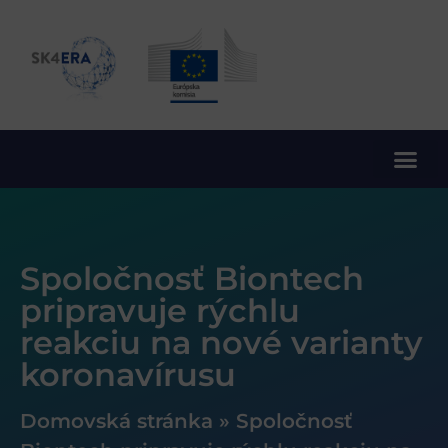
10. rámcový program EÚ pre výskum a inovácie
Spoločnosť Biontech
pripravuje rýchlu
reakciu na nové varianty
koronavírusu
Domovská stránka
»
Spoločnosť