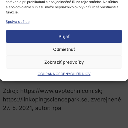
správanie pri prehliadaní alebo jedinečné ID na tejto stránke. Nesúhlas
10:00 do 12:00
; termín pre
prihlásenie sa je
alebo odvolanie súhlasu môže nepriaznivo ovplyvniť určité vlastnosti a
funkcie.
do 31. mája
2021.
Správa služieb
Prijať
Kliknutím na 'Súhlasím' povolíte Youtube
Odmietnuť
Súhlasím
Zobraziť predvoľby
OCHRANA OSOBNÝCH ÚDAJOV
Zdroj: https://www.uvptechnicom.sk;
https://linkopingsciencepark.se, zverejnené:
27. 5. 2021, autor: rpa