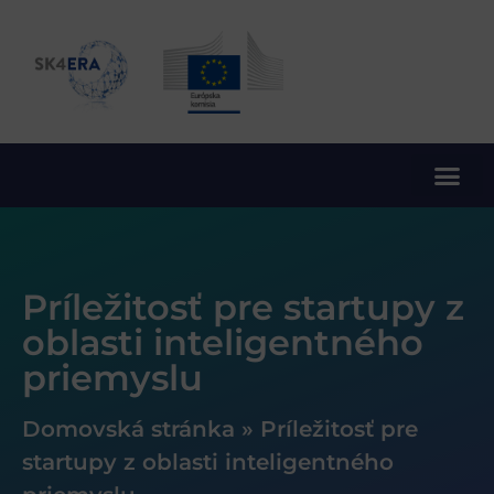
10. rámcový program EÚ pre výskum a inovácie
Príležitosť pre startupy z
oblasti inteligentného
priemyslu
Domovská stránka
»
Príležitosť pre
startupy z oblasti inteligentného