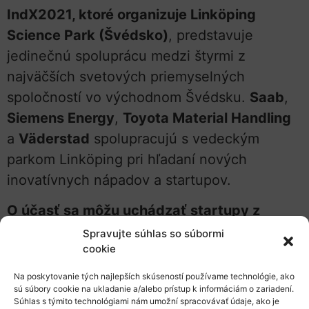
IndX2021, ktoré organizuje Linköping
Science Park (Švédsko)
, predstavuje
jedinečnú spoluprácu medzi štyrmi z
najväčších svetových priemyselných
spoločností vo východnom Švédsku.
Saab
,
Siemens Energy
,
Toyota Material Handling
a
Väderstad
spolupracujú s vedeckým
parkom Linköping pri hľadaní nových
inovatívnych nápadov a startupov.
O účasť sa môžu uchádzať startupy z
celého sveta a 10
z nich bude vybraných,
Spravujte súhlas so súbormi
cookie
aby svoj nápad online prezentovali
partnerským spoločnostiam.
Na poskytovanie tých najlepších skúseností používame technológie, ako
sú súbory cookie na ukladanie a/alebo prístup k informáciám o zariadení.
Prezentácie sa uskutočnia 2. júna 2021 od
Súhlas s týmito technológiami nám umožní spracovávať údaje, ako je