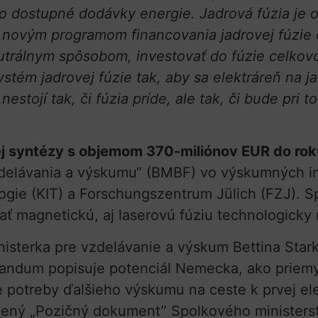
vo dostupné dodávky energie. Jadrová fúzia je ob
 novým programom financovania jadrovej fúzie 
trálnym spôsobom, investovať do fúzie celkovo
ystém jadrovej fúzie tak, aby sa elektráreň na
 nestojí tak, či fúzia príde, ale tak, či bude pr
ej syntézy s objemom 370-miliónov EUR do ro
zdelávania a výskumu“ (BMBF) vo výskumných inš
ologie (KIT) a Forschungszentrum Jülich (FZJ). S
 magnetickú, aj laserovú fúziu technologicky
ministerka pre vzdelávanie a výskum Bettina S
andum popisuje potenciál Nemecka, ako priemys
 potreby ďalšieho výskumu na ceste k prvej elek
vený „Pozičný dokument” Spolkového ministers