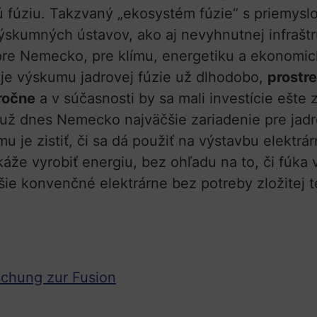
ovú fúziu. Takzvaný „ekosystém fúzie“ s priemys
kumných ústavov, ako aj nevyhnutnej infraštru
 pre Nemecko, pre klímu, energetiku a ekonomick
je výskumu jadrovej fúzie už dlhodobo,
prostr
ročne
a v súčasnosti by sa mali investície ešte 
už dnes Nemecko najväčšie zariadenie pre jadr
mu je zistiť, či sa dá použiť na výstavbu elektr
e vyrobiť energiu, bez ohľadu na to, či fúka vie
šie konvenčné elektrárne bez potreby zložitej 
schung zur Fusion