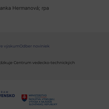
Blanka Hermanová; rpa
re výskum
Odber noviniek
evádzkuje Centrum vedecko-technických