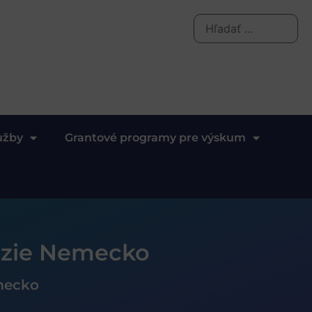
užby
Grantové programy pre výskum
úzie Nemecko
mecko