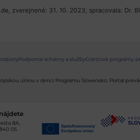
de, zverejnené: 31. 10. 2023; spracovala: Dr. 
podpory
Podporné schémy a služby
Grantové programy p
urópskou úniou v rámci Programu Slovensko. Portál pr
nájdete
esta 8A,
 840 05