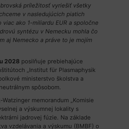
rovská príležitosť vyriešiť všetky
chceme v nasledujúcich piatich
 viac ako 1-miliardu EUR a spoločne
 jadrovú syntézu v Nemecku mohla čo
i tom aj Nemecko a práve to je mojím
ku 2028
posilňuje prebiehajúce
titútoch „Institut für Plasmaphysik
polkové ministerstvo školstva a
 neutrálnym spôsobom.
tark-Watzinger memorandum „Komisie
elnej a výskumnej lokality s
trárni jadrovej fúzie. Na základe
tva vzdelávania a výskumu (BMBF) o