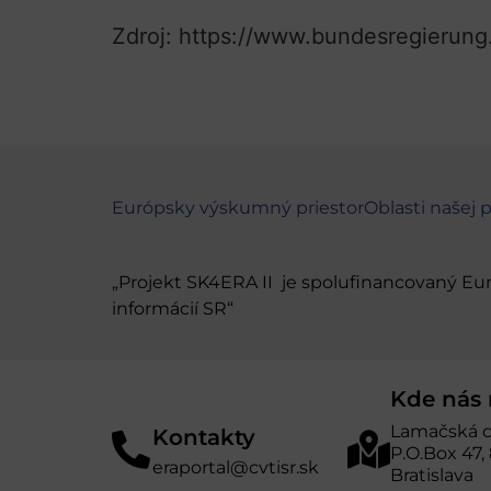
Zdroj: https://www.bundesregierung.
Európsky výskumný priestor
Oblasti našej 
„Projekt SK4ERA II je spolufinancovaný E
informácií SR“
Kde nás 
Lamačská c
Kontakty
P.O.Box 47,
eraportal@cvtisr.sk
Bratislava