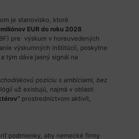
dom je stanovisko, ktoré
miliónov EUR do roku 2028
(BMBF) pre výskum v horeuvedených
anie výskumných inštitúcií, poskytne
a tým dáva jasný signál na
ýchodiskovú pozíciu s ambíciami, bez
ií už existujú, najmä v oblasti
aktérov“
prostredníctvom aktivít,
oriť podmienky, aby nemecké firmy