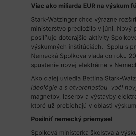
Viac ako miliarda EUR na výskum f
Stark-Watzinger chce výrazne rozšír
ministerstvo predložilo v júni. No
posilňuje doterajšie aktivity Spol
výskumných inštitúciách. Spolu s pr
Nemecká Spolková vláda do roku 2028
spustenie novej elektrárne v Neme
Ako ďalej uviedla Bettina Stark-Wat
ideológie a s otvorenosťou voči no
magnetov, laserov a výstavby elektr
ktoré už prebiehajú v oblasti výskum
Posilniť nemecký priemysel
Spolková ministerka školstva a výs