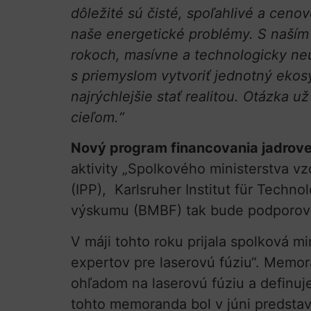
dôležité sú čisté, spoľahlivé a ceno
naše energetické problémy. S naším
rokoch, masívne a technologicky neu
s priemyslom vytvoriť jednotný ekos
najrýchlejšie stať realitou. Otázka už
cieľom.“
Nový program financovania jadrov
aktivity „Spolkového ministerstva v
(IPP), Karlsruher Institut für Techn
výskumu (BMBF) tak bude podporovať
V máji tohto roku prijala spolková 
expertov pre laserovú fúziu“. Memor
ohľadom na laserovú fúziu a definuje
tohto memoranda bol v júni predsta