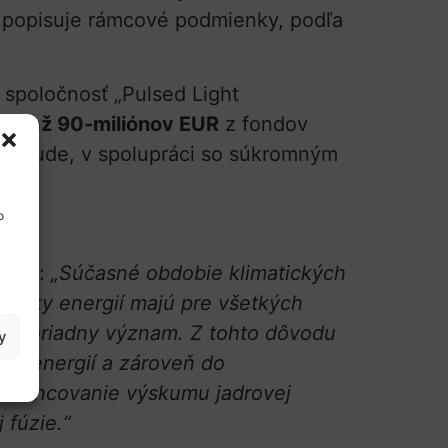
, popisuje rámcové podmienky, podľa
 spoločnosť „Pulsed Light
uje až 90-miliónov EUR
z fondov
s“ bude, v spolupráci so súkromným
o
znila:
„Súčasné obdobie klimatických
odávky energií majú pre všetkých
k mimoriadny význam. Z tohto dôvodu
y
ch energií a zároveň do
i financovanie výskumu jadrovej
 fúzie.“