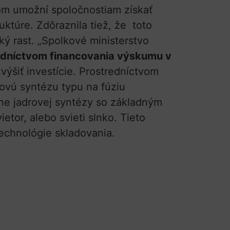
lom umožní spoločnostiam získať
ktúre. Zdôraznila tiež, že toto
ý rast. „Spolkové ministerstvo
edníctvom financovania výskumu v
zvýšiť investície. Prostredníctvom
ovú syntézu typu na fúziu
árne jadrovej syntézy so základným
tor, alebo svieti slnko. Tieto
technológie skladovania.