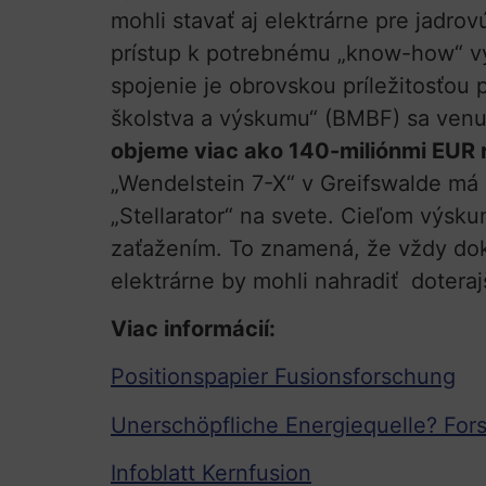
mohli stavať aj elektrárne pre jadr
prístup k potrebnému „know-how“ výs
spojenie je obrovskou príležitosťou
školstva a výskumu“ (BMBF) sa venu
objeme viac ako 140-miliónmi EUR 
„Wendelstein 7-X“ v Greifswalde má 
„Stellarator“ na svete. Cieľom výsku
zaťažením. To znamená, že vždy dokáž
elektrárne by mohli nahradiť doteraj
Viac informácií:
Positionspapier Fusionsforschung
Unerschöpfliche Energiequelle? For
Infoblatt Kernfusion