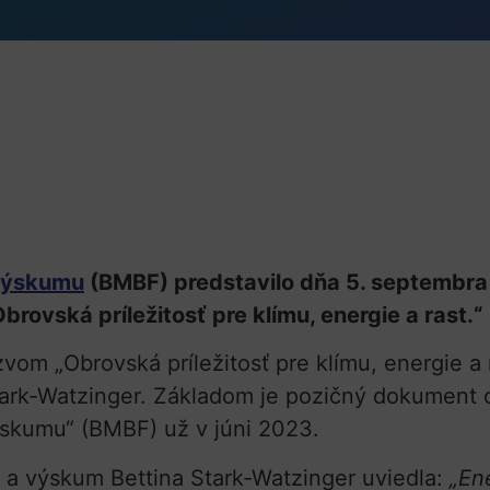
 výskumu
(BMBF) predstavilo dňa 5. septembra
rovská príležitosť pre klímu, energie a rast.“
om „Obrovská príležitosť pre klímu, energie a r
ark-Watzinger. Základom je pozičný dokument o
ýskumu“ (BMBF) už v júni 2023.
 a výskum Bettina Stark-Watzinger uviedla:
„En