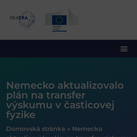
10. rámcový program EÚ pre výskum a inovácie
Nemecko aktualizovalo
plán na transfer
výskumu v časticovej
fyzike
Domovská stránka
»
Nemecko