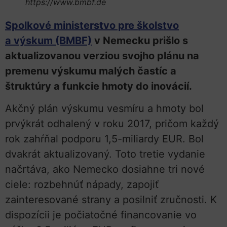
https://www.bmbf.de
Spolkové ministerstvo pre školstvo
a výskum (BMBF)
v Nemecku prišlo s
aktualizovanou verziou svojho plánu na
premenu výskumu malých častíc a
štruktúry a funkcie hmoty do inovácií.
Akčný plán výskumu vesmíru a hmoty bol
prvýkrát odhalený v roku 2017, pričom každý
rok zahŕňal podporu 1,5-miliardy EUR. Bol
dvakrát aktualizovaný. Toto tretie vydanie
načrtáva, ako Nemecko dosiahne tri nové
ciele: rozbehnúť nápady, zapojiť
zainteresované strany a posilniť zručnosti. K
dispozícii je počiatočné financovanie vo