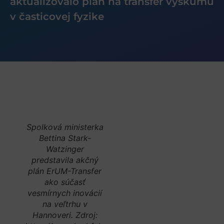
aktualizovalo plán na transfer výskumu
v časticovej fyzike
Spolková ministerka
Bettina Stark-
Watzinger
predstavila akčný
plán ErUM-Transfer
ako súčasť
vesmírnych inovácií
na veľtrhu v
Hannoveri. Zdroj: