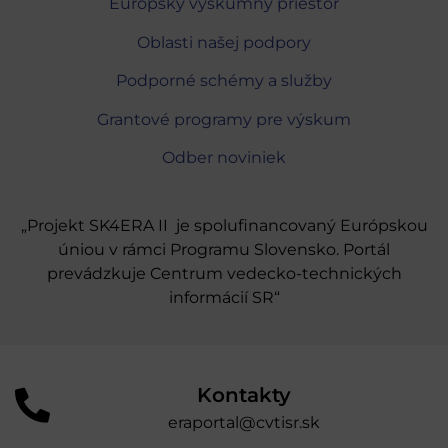
Európsky výskumný priestor
Oblasti našej podpory
Podporné schémy a služby
Grantové programy pre výskum
Odber noviniek
„Projekt SK4ERA II je spolufinancovaný Európskou
úniou v rámci Programu Slovensko. Portál
prevádzkuje Centrum vedecko-technických
informácií SR“
Kontakty
eraportal@cvtisr.sk