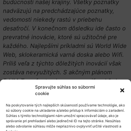
budúcnosti našej krajiny. Všetky poznatky
nadväzujú na predchádzajúce poznatky,
vedomosti niekedy rastú v priebehu
desaťročí. V konečnom dôsledku ide často o
prevratné inovácie, ktoré sú užitočné pre
každého. Najlepšími príkladmi sú World Wide
Web, sklokeramická varná doska alebo Wifi.
Príliš veľa z týchto dôležitých inovácií však
zostáva nevyužitých. S akčným plánom
ErUM-Transfer to chceme zmeniť s ohľadom
Spravujte súhlas so súbormi
na vzrušujúce výsledky našich rozsiahlych
cookie
zariadení na témy vesmíru a hmoty. V
Na poskytovanie tých najlepších skúseností používame technológie, ako
počiatočnom štádiu uľahčíme spoluprácu
sú súbory cookie na ukladanie a/alebo prístup k informáciám o zariadení.
medzi výskumom a priemyslom. Poskytneme
Súhlas s týmito technológiami nám umožní spracovávať údaje, ako je
správanie pri prehliadaní alebo jedinečné ID na tejto stránke. Nesúhlas
stimuly na lepšie využitie výsledkov. A s
alebo odvolanie súhlasu môže nepriaznivo ovplyvniť určité vlastnosti a